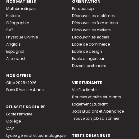
NOS MATIÈRES
ORIENTATION
Mathématiques
Parcoursup
Histoire
Découvrir les diplômes
Géographie
Découvrir les formations
SVT
Découvrir les métiers
Physique Chimie
Découvrir les écoles
Anglais
Ecole de commerce
Espagnol
Ecole de design
Allemand
Ecole d’ingénieur
Devenir partenaire
NOS OFFRES
Offre 2025-2026
VIE ETUDIANTE
Pack Réussite 4 ans
Vie Etudiante
Bourses et prêts étudiants
Logement Etudiant
REUSSITE SCOLAIRE
Jobs Etudiant et Alternance
Ecole Primaire
Trouve ton job saisonnier
Collège
CAP
Lycée général et technologique
TESTS DE LANGUES