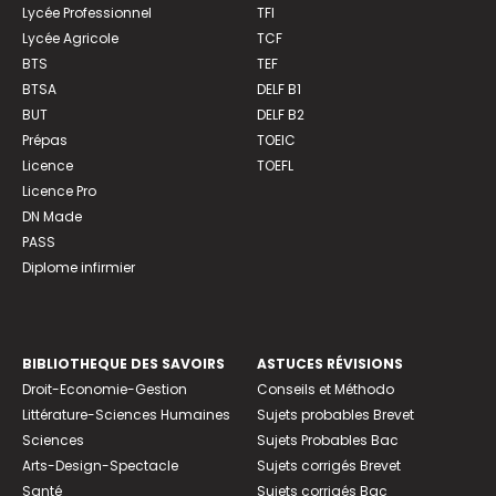
Lycée Professionnel
TFI
Lycée Agricole
TCF
BTS
TEF
BTSA
DELF B1
BUT
DELF B2
Prépas
TOEIC
Licence
TOEFL
Licence Pro
DN Made
PASS
Diplome infirmier
BIBLIOTHEQUE DES SAVOIRS
ASTUCES RÉVISIONS
Droit-Economie-Gestion
Conseils et Méthodo
Littérature-Sciences Humaines
Sujets probables Brevet
Sciences
Sujets Probables Bac
Arts-Design-Spectacle
Sujets corrigés Brevet
Santé
Sujets corrigés Bac