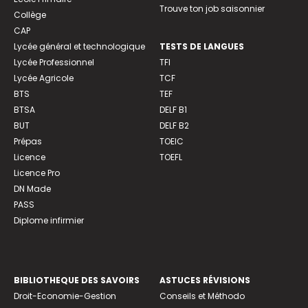
Trouve ton job saisonnier
Collège
CAP
Lycée général et technologique
TESTS DE LANGUES
Lycée Professionnel
TFI
Lycée Agricole
TCF
BTS
TEF
BTSA
DELF B1
BUT
DELF B2
Prépas
TOEIC
Licence
TOEFL
Licence Pro
DN Made
PASS
Diplome infirmier
BIBLIOTHEQUE DES SAVOIRS
ASTUCES RÉVISIONS
Droit-Economie-Gestion
Conseils et Méthodo