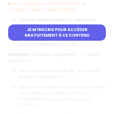
La majorité des verbes allemands se
conjuguent avec l’auxiliaire
HABEN
.
TOUS les verbes transitifs (= qui ont ou
peuvent avoir un COD).
JE M’INSCRIS POUR ACCÉDER
GRATUITEMENT À CE CONTENU
Donc tous les verbes RÉFLÉCHIS (puisque le
pronom réfléchi est un COD).
Exemples :
wir haben uns gesetzt
–
er hat sich
gefreut
, etc.
Les verbes impersonnels.
Ex. :
es hat den
ganzen Tag geregnet
.
Les verbes intransitifs (= qui n’ont jamais de
COD), mais qui n’indiquent AUCUN
CHANGEMENT DE LIEU, D’ÉTAT OU DE
POSITION.