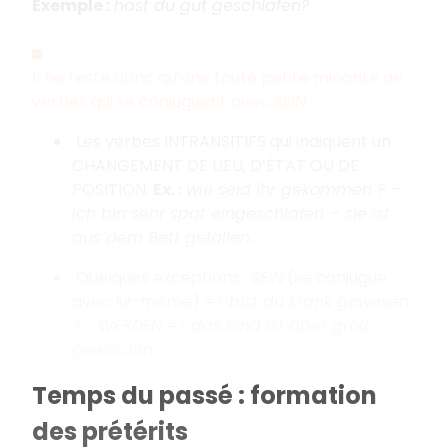
Exemple :
hast du gut geschlafen?
Il ne reste donc qu’une toute petite minorité de
verbes qui se conjuguent avec
SEIN
.
Les verbes INTRANSITIFS qui indiquent un
CHANGEMENT DE LIEU, D’ÉTAT OU DE
POSITION.
Ex. :
wie seid ihr gekommen ? –
ich bin sehr spät eingeschlafen – sie ist
aus dem Bett gefallen.
Quelques exceptions :
SEIN
(se conjugue
avec lui-même) =>
bist du krank gewesen
?
–
WERDEN
=>
das Kind ist aber groß
geworden.
Temps du passé : formation
des prétérits