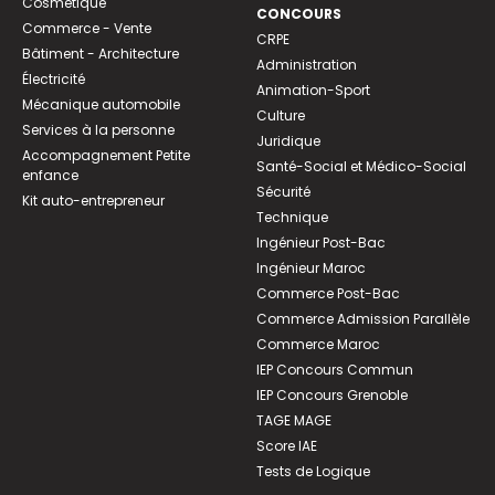
Cosmétique
CONCOURS
Commerce - Vente
CRPE
Bâtiment - Architecture
Administration
Électricité
Animation-Sport
Mécanique automobile
Culture
Services à la personne
Juridique
Accompagnement Petite
Santé-Social et Médico-Social
enfance
Sécurité
Kit auto-entrepreneur
Technique
Ingénieur Post-Bac
Ingénieur Maroc
Commerce Post-Bac
Commerce Admission Parallèle
Commerce Maroc
IEP Concours Commun
IEP Concours Grenoble
TAGE MAGE
Score IAE
Tests de Logique