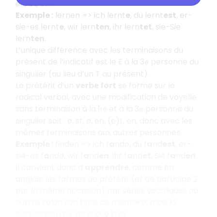
en, et, en
.
Exemple :
lernen => ich lernt
e
, du lernt
est
, er-
sie-es lernt
e
, wir lern
ten
, ihr lern
tet
, sie-Sie
lern
ten
.
L’unique différence avec les terminaisons du
présent de l’indicatif est le E à la 3
personne du
e
singulier (au lieu d’un T au présent).
Le prétérit d’un
verbe fort
se forme sur le
radical verbal, avec une modification de voyelle
sans terminaison à la 1
et à la 3
personne du
re
e
singulier soit : ø, st, ø, en, (e)t, en, donc avec les
mêmes terminaisons aux autres personnes.
Exemple :
finden => ich f
a
ndø, du f
a
nd
est
, er-
sie-es f
a
ndø, wir f
a
nd
en
, ihr f
a
nd
et
, Sie f
a
nd
en
.
Il convient donc d’
apprendre
, comme en
anglais, les formes de prétérit (et de participe 2
par la même occasion) par séries vocaliques ou
autres selon son type de mémoire, mais la
conjugaison ne varie que très