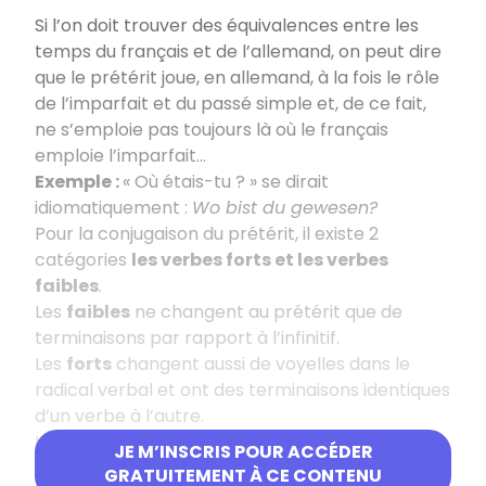
Si l’on doit trouver des équivalences entre les
temps du français et de l’allemand, on peut dire
que le prétérit joue, en allemand, à la fois le rôle
de l’imparfait et du passé simple et, de ce fait,
ne s’emploie pas toujours là où le français
emploie l’imparfait…
Exemple :
« Où étais-tu ? » se dirait
idiomatiquement :
Wo bist du gewesen?
Pour la conjugaison du prétérit, il existe 2
catégories
les verbes forts et les verbes
faibles
.
Les
faibles
ne changent au prétérit que de
terminaisons par rapport à l’infinitif.
Les
forts
changent aussi de voyelles dans le
radical verbal et ont des terminaisons identiques
d’un verbe à l’autre.
Le prétérit d’un
verbe faible
se forme en
JE M’INSCRIS POUR ACCÉDER
ajoutant au radical T + les terminaisons
e, est, e,
GRATUITEMENT À CE CONTENU