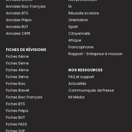
Annales Bac Français
IA
Annales BTS
Réussite scolaire
Annales Prépa
Orientation
Annales BUT
Sport
Annales CRPE
Citoyenneté
Afrique
Francophonie
FICHES DE RÉVISIONS
Rapport - Entreprise à mission
Fiches 6ème
Fiches 5ème
Fiches 4ème
NOS RESSOURCES
Fiches 3ème
FAQ et support
Fiches Bac
Actualités
Fiches Brevet
Communiqués de Presse
Fiches Bac Français
Kit Média
Fiches BTS
Fiches Prépa
Fiches BUT
Fiches PASS
Fiches SUP