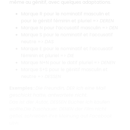
même au génitif, avec quelques adaptations.
Marque R pour le nominatif masculin et
pour le génitif féminin et pluriel =>
DEREN
Marque N pour l’accusatif masculin =>
DEN
Marque S pour le nominatif et l’accusatif
neutre =>
DAS
Marque E pour le nominatif et l’accusatif
féminin et pluriel =>
DIE
Marque N+N pour le datif pluriel =>
DENEN
Marque S+S pour le génitif masculin et
neutre =>
DESSEN
Exemples :
Die Freundin, DER ich eine Mail
geschickt hatte, antwortete nicht.
Das ist der Autor, DESSEN Bücher ich kaufen
wollte.Die Zuschauer, DENEN der Film nicht
gefiel, schrieben ihre Meinung auf Facebook
usw.