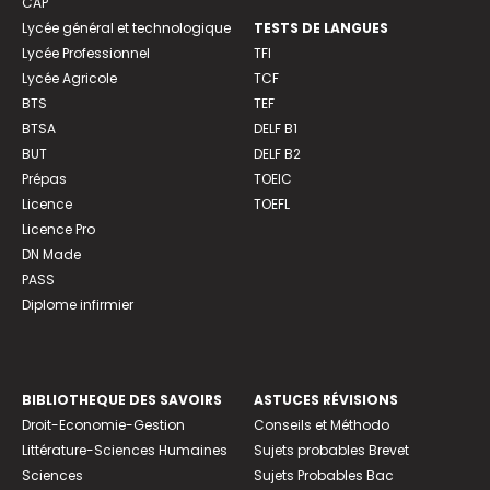
CAP
Lycée général et technologique
TESTS DE LANGUES
Lycée Professionnel
TFI
Lycée Agricole
TCF
BTS
TEF
BTSA
DELF B1
BUT
DELF B2
Prépas
TOEIC
Licence
TOEFL
Licence Pro
DN Made
PASS
Diplome infirmier
BIBLIOTHEQUE DES SAVOIRS
ASTUCES RÉVISIONS
Droit-Economie-Gestion
Conseils et Méthodo
Littérature-Sciences Humaines
Sujets probables Brevet
Sciences
Sujets Probables Bac