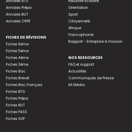
Annales BTS
Réussite scolaire
Annales Prépa
Orientation
Annales BUT
Sport
Annales CRPE
Citoyenneté
Afrique
Francophonie
FICHES DE RÉVISIONS
Rapport - Entreprise à mission
Fiches 6ème
Fiches 5ème
Fiches 4ème
NOS RESSOURCES
Fiches 3ème
FAQ et support
Fiches Bac
Actualités
Fiches Brevet
Communiqués de Presse
Fiches Bac Français
Kit Média
Fiches BTS
Fiches Prépa
Fiches BUT
Fiches PASS
Fiches SUP