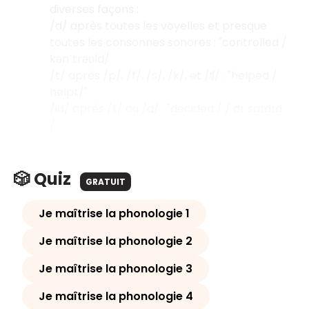
diverses façons :
/d/ après toutes les voyelles et presque
toutes les consonnes sonores : "controlled /
kənˈtrəʊld/
/t/ après /p/, /f/, /s/, /k/, et /ʧ/ : "helped /
helpt/"
/id/ après /t/ ou /d/ : "decided / / dɪˈsaɪdɪd
/
🎲 Quiz
GRATUIT
Je maîtrise la phonologie 1
Je maîtrise la phonologie 2
Je maîtrise la phonologie 3
Je maîtrise la phonologie 4