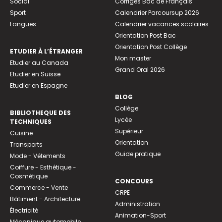
Social
Corrigés Bac de Français
Sport
Calendrier Parcoursup 2026
Langues
Calendrier vacances scolaires
Orientation Post Bac
Orientation Post Collège
ETUDIER À L’ÉTRANGER
Mon master
Etudier au Canada
Grand Oral 2026
Etudier en Suisse
Etudier en Espagne
BLOG
Collège
BIBLIOTHEQUE DES
Lycée
TECHNIQUES
Supérieur
Cuisine
Orientation
Transports
Guide pratique
Mode - Vêtements
Coiffure - Esthétique -
Cosmétique
CONCOURS
Commerce - Vente
CRPE
Bâtiment - Architecture
Administration
Électricité
Animation-Sport
Mécanique automobile