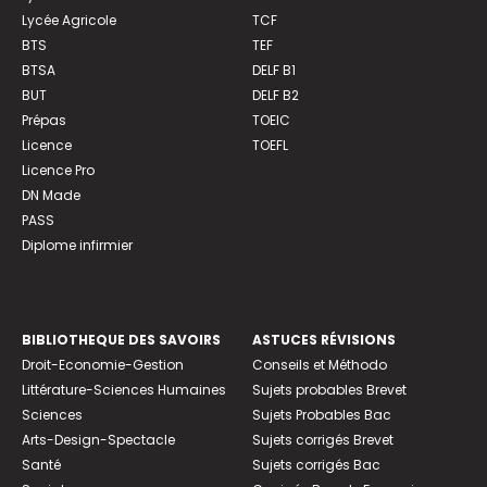
Lycée Agricole
TCF
BTS
TEF
BTSA
DELF B1
BUT
DELF B2
Prépas
TOEIC
Licence
TOEFL
Licence Pro
DN Made
PASS
Diplome infirmier
BIBLIOTHEQUE DES SAVOIRS
ASTUCES RÉVISIONS
Droit-Economie-Gestion
Conseils et Méthodo
Littérature-Sciences Humaines
Sujets probables Brevet
Sciences
Sujets Probables Bac
Arts-Design-Spectacle
Sujets corrigés Brevet
Santé
Sujets corrigés Bac