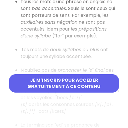
Tous les mots d'une phrase en anglais ne
sont
pas accentués
. Seuls le sont ceux qui
sont porteurs de sens. Par exemple, l
es
auxiliaires sans négation
ne sont pas
accentués. Idem pour
les prépositions
d'une syllabe
("for" par exemple).
Les mots d
e deux syllabes ou plus
ont
toujours une syllabe accentuée.
N'oubliez pas de
prononcer le "s" final
des
pluriels ou des verbes à la 3e personne du
JE M’INSCRIS POUR ACCÉDER
présent. Ce "s" se prononce :
GRATUITEMENT À CE CONTENU
/z/ après la plupart des consonnes sonores
et les voyelles : "bees /bi:z/"
/s/ après les consonnes sourdes /k/, /p/,
/t/, /f/ : cats /kæts/
La terminaison "ed" se prononce de