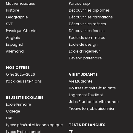
Mathématiques
Parcoursup
Histoire
Découvrir les diplômes
Géographie
Découvrir les formations
SVT
Découvrir les métiers
Physique Chimie
Découvrir les écoles
Anglais
Ecole de commerce
Espagnol
Ecole de design
Allemand
Ecole d’ingénieur
Devenir partenaire
NOS OFFRES
Offre 2025-2026
VIE ETUDIANTE
Pack Réussite 4 ans
Vie Etudiante
Bourses et prêts étudiants
Logement Etudiant
REUSSITE SCOLAIRE
Jobs Etudiant et Alternance
Ecole Primaire
Trouve ton job saisonnier
Collège
CAP
Lycée général et technologique
TESTS DE LANGUES
Lycée Professionnel
TFI