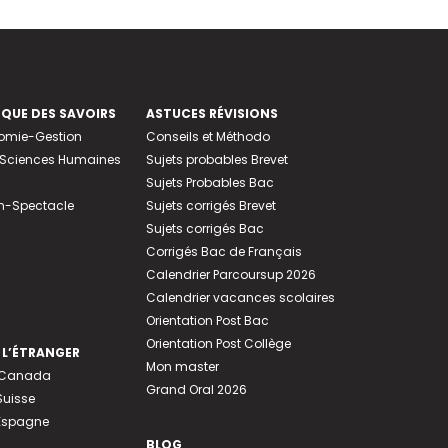
EQUE DES SAVOIRS
ASTUCES RÉVISIONS
nomie-Gestion
Conseils et Méthodo
e-Sciences Humaines
Sujets probables Brevet
Sujets Probables Bac
n-Spectacle
Sujets corrigés Brevet
Sujets corrigés Bac
Corrigés Bac de Français
Calendrier Parcoursup 2026
Calendrier vacances scolaires
Orientation Post Bac
Orientation Post Collège
 L’ÉTRANGER
Mon master
u Canada
Grand Oral 2026
Suisse
 Espagne
BLOG