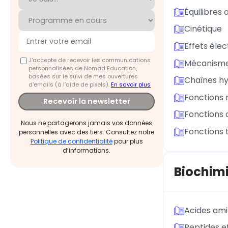
Équilibres
Cinétique
Effets éle
J'accepte de recevoir les communications
Mécanisme
personnalisées de Nomad Education,
basées sur le suivi de mes ouvertures
Chaînes h
d'emails (à l’aide de pixels).
En savoir plus
Fonctions
Recevoir la newsletter
Fonctions 
Nous ne partagerons jamais vos données
Fonctions 
personnelles avec des tiers. Consultez notre
Politique de confidentialité
pour plus
d’informations.
Biochim
Acides am
Peptides e