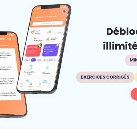
Déblo
illimit
MI
EXERCICES CORRIGÉS