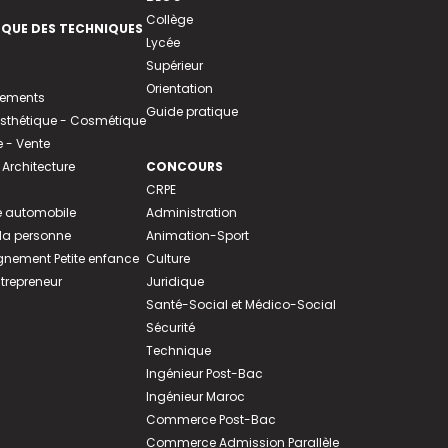
Collège
EQUE DES TECHNIQUES
Lycée
Supérieur
Orientation
tements
Guide pratique
 Esthétique - Cosmétique
- Vente
 Architecture
CONCOURS
CRPE
 automobile
Administration
 la personne
Animation-Sport
ement Petite enfance
Culture
ntrepreneur
Juridique
Santé-Social et Médico-Social
Sécurité
Technique
Ingénieur Post-Bac
Ingénieur Maroc
Commerce Post-Bac
Commerce Admission Parallèle