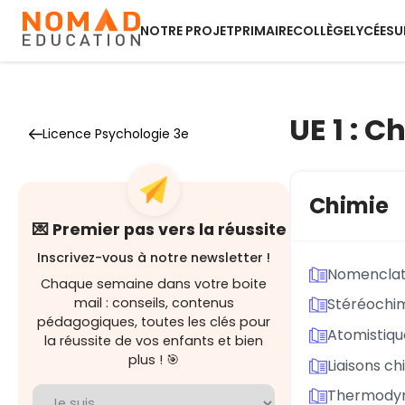
NOTRE PROJET
PRIMAIRE
COLLÈGE
LYCÉE
SU
UE 1 : 
Licence Psychologie 3e
Chimie
💌 Premier pas vers la réussite
Inscrivez-vous à notre newsletter !
Nomenclat
Chaque semaine dans votre boite
mail : conseils, contenus
Stéréochi
pédagogiques, toutes les clés pour
Atomistiqu
la réussite de vos enfants et bien
plus ! 🎯
Liaisons c
Thermody