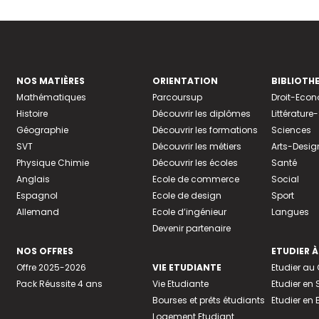
NOS MATIÈRES
ORIENTATION
BIBLIOTH
Mathématiques
Parcoursup
Droit-Eco
Histoire
Découvrir les diplômes
Littératur
Géographie
Découvrir les formations
Sciences
SVT
Découvrir les métiers
Arts-Desig
Physique Chimie
Découvrir les écoles
Santé
Anglais
Ecole de commerce
Social
Espagnol
Ecole de design
Sport
Allemand
Ecole d’ingénieur
Langues
Devenir partenaire
NOS OFFRES
ETUDIER À
Offre 2025-2026
VIE ETUDIANTE
Etudier a
Pack Réussite 4 ans
Vie Etudiante
Etudier en 
Bourses et prêts étudiants
Etudier en
Logement Etudiant