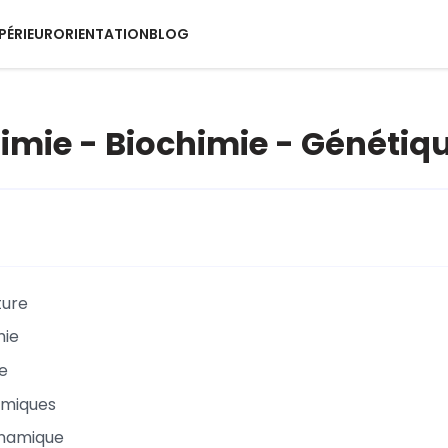
PÉRIEUR
ORIENTATION
BLOG
Chimie - Biochimie - Génétiq
ure
mie
e
himiques
namique