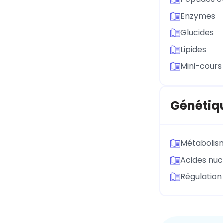
Enzymes
Glucides
Lipides
Mini-cour
Génétiq
Métabolism
Acides nuc
Régulation