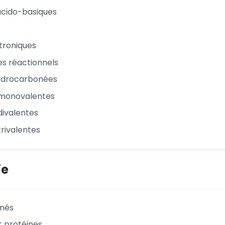
 acido-basiques
ctroniques
s réactionnels
ydrocarbonées
 monovalentes
divalentes
trivalentes
ie
inés
t protéines