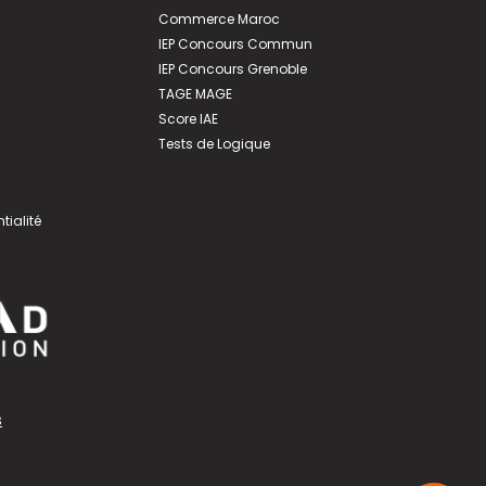
Commerce Maroc
IEP Concours Commun
IEP Concours Grenoble
TAGE MAGE
Score IAE
Tests de Logique
tialité
s