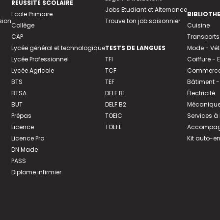
REUSSITE SCOLAIRE
Jobs Etudiant et Alternance
Ecole Primaire
BIBLIOTH
sion
Trouve ton job saisonnier
Collège
Cuisine
CAP
Transports
Lycée général et technologique
TESTS DE LANGUES
Mode - Vê
Lycée Professionnel
TFI
Coiffure -
Lycée Agricole
TCF
Commerce 
BTS
TEF
Bâtiment -
BTSA
DELF B1
Électricité
BUT
DELF B2
Mécanique
Prépas
TOEIC
Services à
Licence
TOEFL
Accompagn
Licence Pro
Kit auto-e
DN Made
PASS
Diplome infirmier