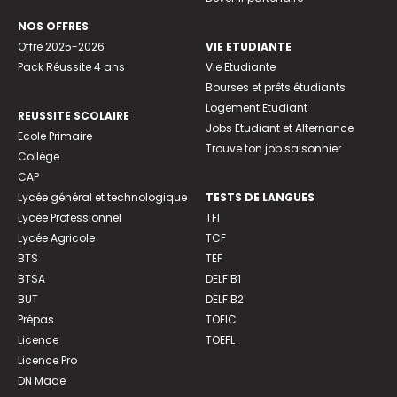
NOS OFFRES
Offre 2025-2026
VIE ETUDIANTE
Pack Réussite 4 ans
Vie Etudiante
Bourses et prêts étudiants
Logement Etudiant
REUSSITE SCOLAIRE
Jobs Etudiant et Alternance
Ecole Primaire
Trouve ton job saisonnier
Collège
CAP
Lycée général et technologique
TESTS DE LANGUES
Lycée Professionnel
TFI
Lycée Agricole
TCF
BTS
TEF
BTSA
DELF B1
BUT
DELF B2
Prépas
TOEIC
Licence
TOEFL
Licence Pro
DN Made