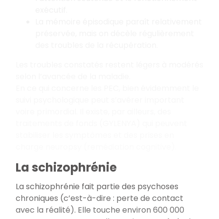
exécutif.
La mémoire épisodique paraît relativement
préservée, mais on décèle régulièrement
des troubles de la récupération.
Les troubles constatés restent légers à modérés
selon l’avancée de la maladie.
En ce qui concerne les PEC, bien évidemment le
suivi psychologique peut s’avérer important
voire primordial. Il existe, par ailleurs, des
traitements de fonds (GYLENYA) qui peuvent
stabiliser les symptômes et des prises en
charge neuropsy (remédiation cognitive).
La schizophrénie
La schizophrénie fait partie des psychoses
chroniques (c’est-à-dire : perte de contact
avec la réalité). Elle touche environ 600 000