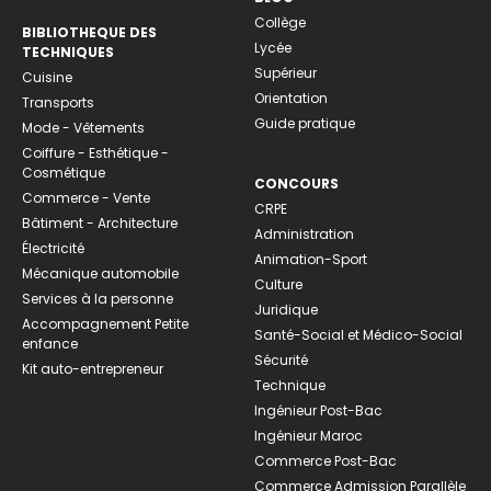
Collège
BIBLIOTHEQUE DES
Lycée
TECHNIQUES
Supérieur
Cuisine
Orientation
Transports
Guide pratique
Mode - Vêtements
Coiffure - Esthétique -
Cosmétique
CONCOURS
Commerce - Vente
CRPE
Bâtiment - Architecture
Administration
Électricité
Animation-Sport
Mécanique automobile
Culture
Services à la personne
Juridique
Accompagnement Petite
Santé-Social et Médico-Social
enfance
Sécurité
Kit auto-entrepreneur
Technique
Ingénieur Post-Bac
Ingénieur Maroc
Commerce Post-Bac
Commerce Admission Parallèle