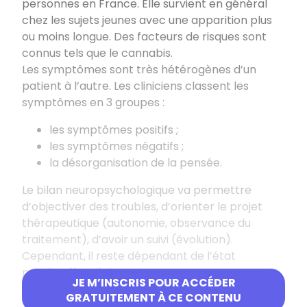
personnes en France. Elle survient en général
chez les sujets jeunes avec une apparition plus
ou moins longue. Des facteurs de risques sont
connus tels que le cannabis.
Les symptômes sont très hétérogènes d’un
patient à l’autre. Les cliniciens classent les
symptômes en 3 groupes :
les symptômes positifs ;
les symptômes négatifs ;
la désorganisation de la pensée.
Le bilan neuropsychologique va permettre
d’objectiver des troubles, d’orienter le projet
thérapeutique (autonomie, observance du
traitement), d’avoir un suivi (évolution).
Cependant, il reste dépendant de l’état
psychoaffectif du patient.
JE M’INSCRIS POUR ACCÉDER
Sur le plan cognitif :
GRATUITEMENT À CE CONTENU