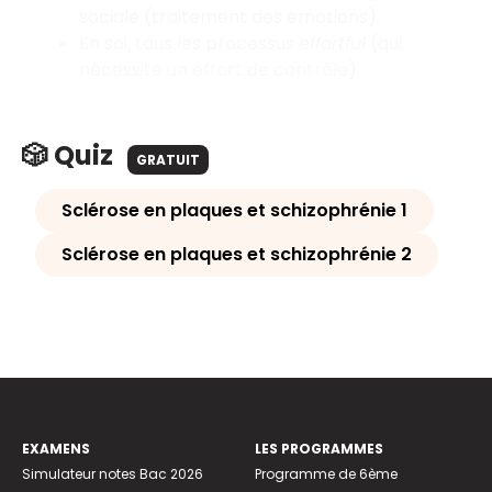
sociale (traitement des émotions).
En soi, tous les processus
effortful
(qui
nécessite un effort de contrôle).
🎲 Quiz
GRATUIT
Sclérose en plaques et schizophrénie 1
Sclérose en plaques et schizophrénie 2
EXAMENS
LES PROGRAMMES
Simulateur notes Bac 2026
Programme de 6ème