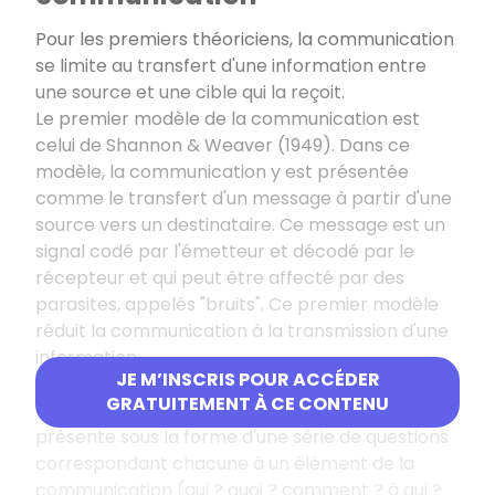
Pour les premiers théoriciens, la communication
se limite au transfert d'une information entre
une source et une cible qui la reçoit.
Le premier modèle de la communication est
celui de Shannon & Weaver (1949). Dans ce
modèle, la communication y est présentée
comme le transfert d'un message à partir d'une
source vers un destinataire. Ce message est un
signal codé par l'émetteur et décodé par le
récepteur et qui peut être affecté par des
parasites, appelés "bruits". Ce premier modèle
réduit la communication à la transmission d'une
information.
JE M’INSCRIS POUR ACCÉDER
Le modèle de Lasswell (1948) s'intéresse à la
GRATUITEMENT À CE CONTENU
communication de masse. Ce modèle se
présente sous la forme d'une série de questions
correspondant chacune à un élément de la
communication (qui ? quoi ? comment ? à qui ?