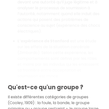
devant une autorité qu’il juge légitime et à
analyser le processus de soumission à
l’autorité, notamment quand elle induit des
actions qui posent des problèmes de
conscience au sujet (expérience des chocs
électriques).
L’expérience de Stanford
est une étude
sur les effets de la situation carcérale
(Zimbardo). Selon cette expérience, les
comportements sont définis par les rôles
et moins par les individus qui les endossent.
La frontière entre acceptation et
soumission est mince.
Qu'est-ce qu'un groupe ?
Il existe différentes catégories de groupes
(Cooley, 1909) : la foule, la bande, le groupe
primaire ou « groupe restreint », le groupe large