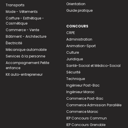
Orientation
Transports
Guide pratique
Mode - Vêtements
Coiffure - Esthétique -
Cosmétique
CONCOURS
Commerce - Vente
CRPE
Bâtiment - Architecture
Administration
Électricité
Animation-Sport
Mécanique automobile
Culture
Services à la personne
Juridique
Accompagnement Petite
Santé-Social et Médico-Social
enfance
Sécurité
Kit auto-entrepreneur
Technique
Ingénieur Post-Bac
Ingénieur Maroc
Commerce Post-Bac
Commerce Admission Parallèle
Commerce Maroc
IEP Concours Commun
IEP Concours Grenoble