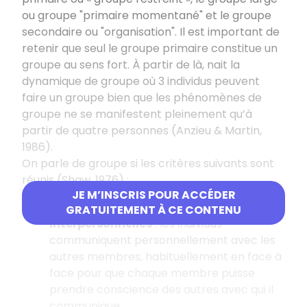
ou groupe "primaire momentané" et le groupe
secondaire ou "organisation". Il est important de
retenir que seul le groupe primaire constitue un
groupe au sens fort. À partir de là, nait la
dynamique de groupe où 3 individus peuvent
faire un groupe bien que les phénomènes de
groupe ne se manifestent pleinement qu’à
partir de quatre personnes (Anzieu & Martin,
1986).
On parle de groupe si les critères suivants sont
réunis (Shaw, 1976) :
JE M’INSCRIS POUR ACCÉDER
La présence de relations
GRATUITEMENT À CE CONTENU
interpersonnelles
: les individus
communiquent personnellement avec les
autres membres, habituellement en face à
face pour que chaque membre puisse
prendre conscience des autres avec qui il
communique