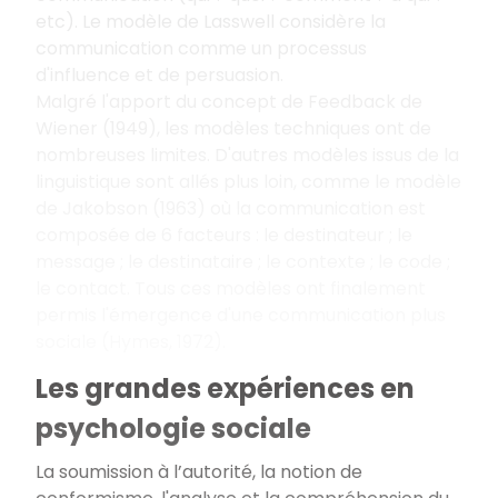
etc). Le modèle de Lasswell considère la
communication comme un processus
d'influence et de persuasion.
Malgré l'apport du concept de Feedback de
Wiener (1949), les modèles techniques ont de
nombreuses limites. D'autres modèles issus de la
linguistique sont allés plus loin, comme le modèle
de Jakobson (1963) où la communication est
composée de 6 facteurs : le destinateur ; le
message ; le destinataire ; le contexte ; le code ;
le contact. Tous ces modèles ont finalement
permis l'émergence d'une communication plus
sociale (Hymes, 1972).
Les grandes expériences en
psychologie sociale
La soumission à l’autorité, la notion de