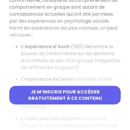
conformisme, l'analyse et la compréhension du
comportement en groupe sont autant de
connaissances actuelles qui ont été permises
par des expériences en psychologie sociale.
Parmi les expériences les plus connues, on peut
retrouver :
L’expérience d’Asch
(1951) démontre le
pouvoir du conformisme sur les décisions
d’un individu au sein d’un groupe (baguettes
de différentes longueurs).
L'expérience de Lewin
consistait à faire
consommer aux ménagères américaines
JE M’INSCRIS POUR ACCÉDER
des abats. Dans un groupe de discussion,
GRATUITEMENT À CE CONTENU
une nouvelle norme est adoptée plus
facilement.
L’expérience de Milgram
cherche à
évaluer le degré d’obéissance d’un individu