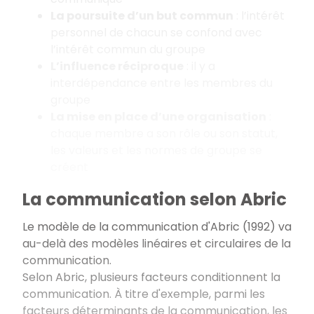
La poursuite d’un but commun
: l’intérêt
personnel de chacun se confond avec
l’intérêt commun du groupe
L’influence réciproque
: il y a
interdépendance entre les membres du
groupe
La mise en place d’une organisation
:
chaque membre a son rôle ou son statut,
les valeurs et les normes de groupe se
créent
La communication selon Abric
Le modèle de la communication d'Abric (1992) va
au-delà des modèles linéaires et circulaires de la
communication.
Selon Abric, plusieurs facteurs conditionnent la
communication. À titre d'exemple, parmi les
facteurs déterminants de la communication, les