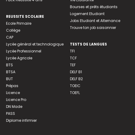
Bourses et prêts étudiants
Logement Etudiant
REUSSITE SCOLAIRE
Jobs Etudiant et Alternance
Ecole Primaire
Trouve ton job saisonnier
Collège
CAP
Lycée général et technologique
TESTS DE LANGUES
Lycée Professionnel
TFI
Lycée Agricole
TCF
BTS
TEF
BTSA
DELF B1
BUT
DELF B2
Prépas
TOEIC
Licence
TOEFL
Licence Pro
DN Made
PASS
Diplome infirmier