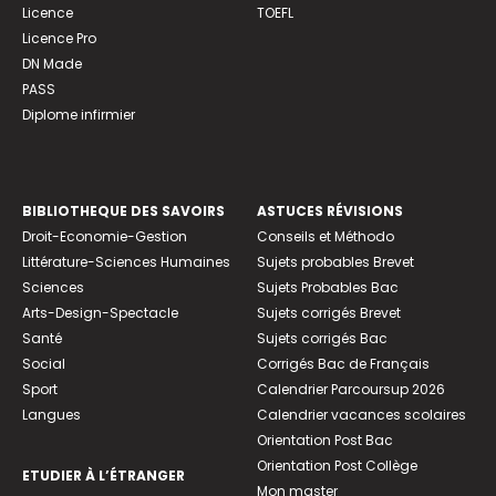
Licence
TOEFL
Licence Pro
DN Made
PASS
Diplome infirmier
BIBLIOTHEQUE DES SAVOIRS
ASTUCES RÉVISIONS
Droit-Economie-Gestion
Conseils et Méthodo
Littérature-Sciences Humaines
Sujets probables Brevet
Sciences
Sujets Probables Bac
Arts-Design-Spectacle
Sujets corrigés Brevet
Santé
Sujets corrigés Bac
Social
Corrigés Bac de Français
Sport
Calendrier Parcoursup 2026
Langues
Calendrier vacances scolaires
Orientation Post Bac
Orientation Post Collège
ETUDIER À L’ÉTRANGER
Mon master