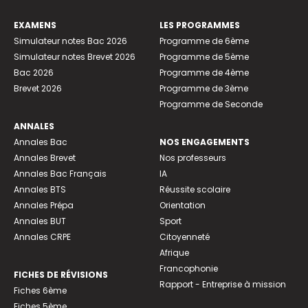
EXAMENS
LES PROGRAMMES
Simulateur notes Bac 2026
Programme de 6ème
Simulateur notes Brevet 2026
Programme de 5ème
Bac 2026
Programme de 4ème
Brevet 2026
Programme de 3ème
Programme de Seconde
ANNALES
Annales Bac
NOS ENGAGEMENTS
Annales Brevet
Nos professeurs
Annales Bac Français
IA
Annales BTS
Réussite scolaire
Annales Prépa
Orientation
Annales BUT
Sport
Annales CRPE
Citoyenneté
Afrique
Francophonie
FICHES DE RÉVISIONS
Rapport - Entreprise à mission
Fiches 6ème
Fiches 5ème