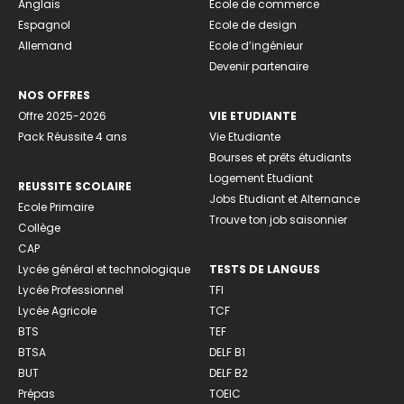
Anglais
Ecole de commerce
Espagnol
Ecole de design
Allemand
Ecole d’ingénieur
Devenir partenaire
NOS OFFRES
Offre 2025-2026
VIE ETUDIANTE
Pack Réussite 4 ans
Vie Etudiante
Bourses et prêts étudiants
Logement Etudiant
REUSSITE SCOLAIRE
Jobs Etudiant et Alternance
Ecole Primaire
Trouve ton job saisonnier
Collège
CAP
Lycée général et technologique
TESTS DE LANGUES
Lycée Professionnel
TFI
Lycée Agricole
TCF
BTS
TEF
BTSA
DELF B1
BUT
DELF B2
Prépas
TOEIC