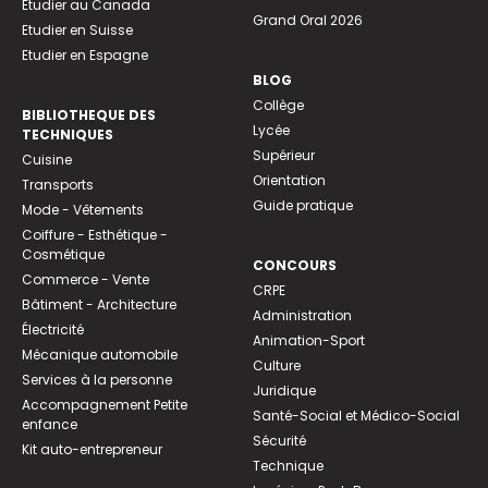
Etudier au Canada
Grand Oral 2026
Etudier en Suisse
Etudier en Espagne
BLOG
Collège
BIBLIOTHEQUE DES
Lycée
TECHNIQUES
Supérieur
Cuisine
Orientation
Transports
Guide pratique
Mode - Vêtements
Coiffure - Esthétique -
Cosmétique
CONCOURS
Commerce - Vente
CRPE
Bâtiment - Architecture
Administration
Électricité
Animation-Sport
Mécanique automobile
Culture
Services à la personne
Juridique
Accompagnement Petite
Santé-Social et Médico-Social
enfance
Sécurité
Kit auto-entrepreneur
Technique