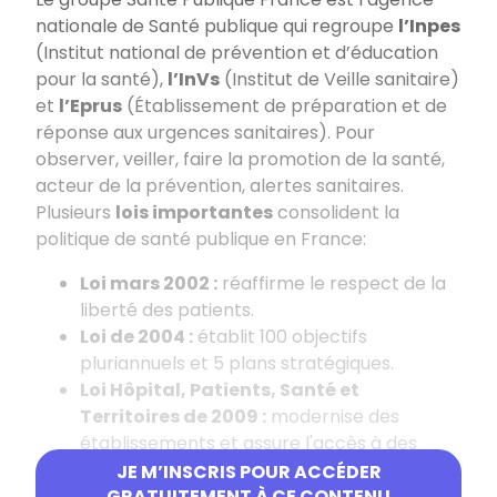
nationale de Santé publique qui
regroupe
l’Inpes
(Institut national de prévention et d’éducation
pour la santé),
l’InVs
(Institut de Veille sanitaire)
et
l’Eprus
(Établissement de préparation et de
réponse aux urgences sanitaires). Pour
observer, veiller, faire la promotion de la santé,
acteur de la prévention, alertes sanitaires.
Plusieurs
lois importantes
consolident la
politique de santé publique en France:
Loi mars 2002 :
réaffirme le respect de la
liberté des patients.
Loi de
2004 :
établit 100 objectifs
pluriannuels et 5 plans stratégiques.
Loi Hôpital, Patients, Santé et
Territoires de 2009 :
modernise des
établissements et assure l'accès à des
soins de qualité, prévention et création des
JE M’INSCRIS POUR ACCÉDER
Agences Régionales de Santé (ARS).
GRATUITEMENT À CE CONTENU