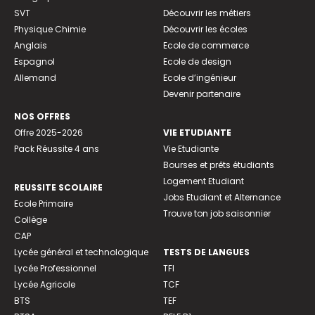
SVT
Découvrir les métiers
Physique Chimie
Découvrir les écoles
Anglais
Ecole de commerce
Espagnol
Ecole de design
Allemand
Ecole d’ingénieur
Devenir partenaire
NOS OFFRES
Offre 2025-2026
VIE ETUDIANTE
Pack Réussite 4 ans
Vie Etudiante
Bourses et prêts étudiants
Logement Etudiant
REUSSITE SCOLAIRE
Jobs Etudiant et Alternance
Ecole Primaire
Trouve ton job saisonnier
Collège
CAP
Lycée général et technologique
TESTS DE LANGUES
Lycée Professionnel
TFI
Lycée Agricole
TCF
BTS
TEF