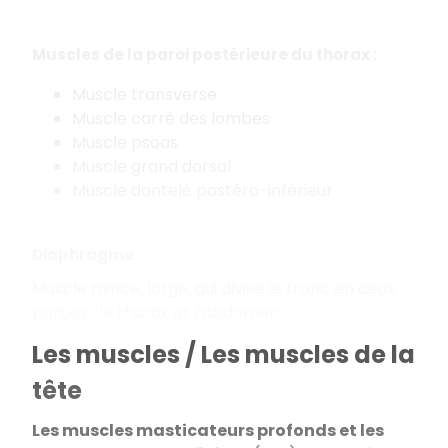
Muscles de la paroi postérieure du thorax :
Muscle transverse
Muscle carré des lombes
Muscle psoas
Muscle grand dorsal
Muscle dantelé postéro-inférieur
Diaphragme
Muscle mince, large, qui divise le tronc en deux
parties : le thorax et l’abdomen.
Les muscles / Les muscles de la
tête
Les muscles masticateurs profonds et les