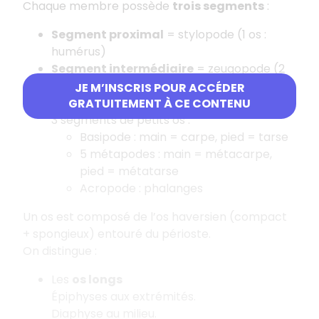
Chaque membre possède
trois segments
:
Segment proximal
= stylopode (1 os :
humérus)
Segment intermédiaire
= zeugopode (2
os : radius et ulna)
JE M’INSCRIS POUR ACCÉDER
Segment distal
= autopode : composé de
GRATUITEMENT À CE CONTENU
3 segments de petits os :
Basipode : main = carpe, pied = tarse
5 métapodes : main = métacarpe,
pied = métatarse
Acropode : phalanges
Un os est composé de l’os haversien (compact
+ spongieux) entouré du périoste.
On distingue :
Les
os longs
Épiphyses aux extrémités.
Diaphyse au milieu.