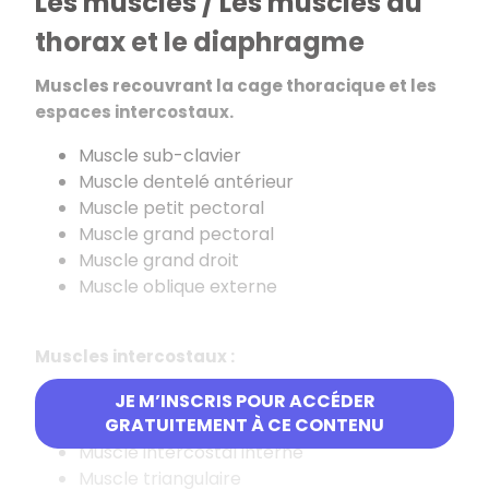
Les muscles / Les muscles du
thorax et le diaphragme
Muscles recouvrant la cage thoracique et les
espaces intercostaux.
Muscle sub-clavier
Muscle dentelé antérieur
Muscle petit pectoral
Muscle grand pectoral
Muscle grand droit
Muscle oblique externe
Muscles intercostaux :
Muscle intercostal externe
JE M’INSCRIS POUR ACCÉDER
GRATUITEMENT À CE CONTENU
Muscle intercostal moyen
Muscle intercostal interne
Muscle triangulaire