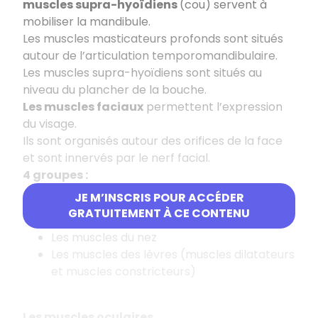
muscles supra-hyoïdiens
(cou) servent à
mobiliser la mandibule.
Les muscles masticateurs profonds sont situés
autour de l’articulation temporomandibulaire.
Les muscles supra-hyoïdiens sont situés au
niveau du plancher de la bouche.
Les muscles faciaux
permettent l’expression
du visage.
Ils sont organisés autour des orifices de la face
et sont innervés par le nerf facial.
4 groupes :
JE M’INSCRIS POUR ACCÉDER
Les muscles auriculaires
GRATUITEMENT À CE CONTENU
Les muscles de paupières et des sourcils
Les muscles du nez
Les muscles des lèvres (muscles dilatateurs
et muscles constricteurs)
Les muscles oculaires