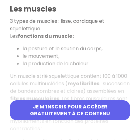
Les muscles
3 types de muscles : lisse, cardiaque et
squelettique.
Les
fonctions du muscle
:
la posture et le soutien du corps,
le mouvement,
la production de la chaleur.
Un muscle strié squelettique contient 100 à 1000
cellules multinucléées (
myofibrilles
: succession
de bandes sombres et claires) assemblées en
fibres musculaires
. Les fibres musculaires sont
entourées de tissu conjonctif.
JE M’INSCRIS POUR ACCÉDER
Les myofibrilles sont formées de 2 types de
GRATUITEMENT À CE CONTENU
myofilaments en fonction des protéines
contractiles :