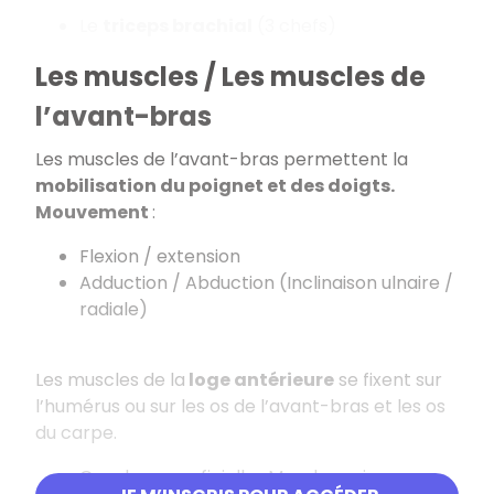
Le
triceps brachial
(3 chefs)
Les muscles / Les muscles de
l’avant-bras
Les muscles de l’avant-bras permettent la
mobilisation du poignet et des doigts.
Mouvement
:
Flexion / extension
Adduction / Abduction (Inclinaison ulnaire /
radiale)
Les muscles de la
loge antérieure
se fixent sur
l’humérus ou sur les os de l’avant-bras et les os
du carpe.
Couche superficielle : Muscles qui