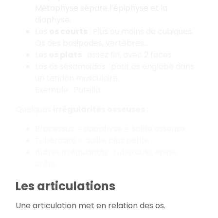
Métaphyse sépare l’épiphyse et la
diaphyse.
Les
os courts
: Plus ou moins de cubiques.
Os des basipodes, vertèbres…
Les
os plats
: assez fin, avec 2 faces.
Les os sésamoïdes : petit os englobé dans
un tendon musculaire.
Exemple : Patella.
Quelques
irrégularités osseuses
:
Processus = apophyse = saillie osseuse
Tubérosité = saillie plus petite
Autres irrégularités : tubercule, épine,
crête…
Les articulations
Une articulation met en relation des os.