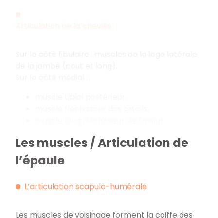
Articulation de la cheville
Sur le côté fibulaire : muscles de la loge latérale
de la jambe (cout et long).
Sur le côté médial :
muscle tibial postérieur.
muscle fléchisseur des orteils.
muscle long fléchisseur de l’hallux.
Les muscles / Articulation de
l’épaule
L’articulation scapulo-humérale
Les muscles de voisinage forment la coiffe des