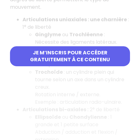
mouvement.
Articulations uniaxiales : une charnière
:
1° de liberté
Ginglyme
ou
Trochléenne
:
Nécessite des ligaments latéraux.
Flexion et extension.
JE M’INSCRIS POUR ACCÉDER
Axe du mouvement à la diaphyse
GRATUITEMENT À CE CONTENU
Exemple : articulation du coude.
Trochoïde
: un cylindre plein qui
tourne selon un axe dans un cylindre
creux.
Rotation interne / externe.
Exemple : articulation radio-ulnaire.
Articulations bi-axiales :
2° de liberté
Ellipsoïde
ou
Chondylienne
: 1
grande et 1 petite surface
Abduction / adduction et flexion /
extension.