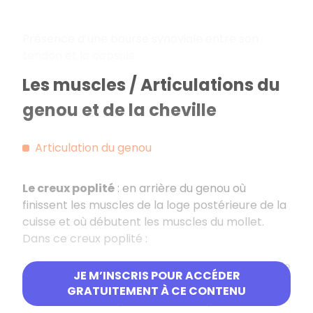
Présence d’une bourse synoviale entre son
tendon et la capsule.
Les muscles / Articulations du
genou et de la cheville
Articulation du genou
Le creux poplité
: en arrière du genou où
finissent les muscles de la loge postérieure de la
cuisse et où débutent les muscles du mollet.
Dans ce creux poplité :
Artère poplitée qui vascularise la totalité de
JE M’INSCRIS POUR ACCÉDER
la jambe et du pied.
GRATUITEMENT À CE CONTENU
Nerf ischiatique = nerf sciatique.