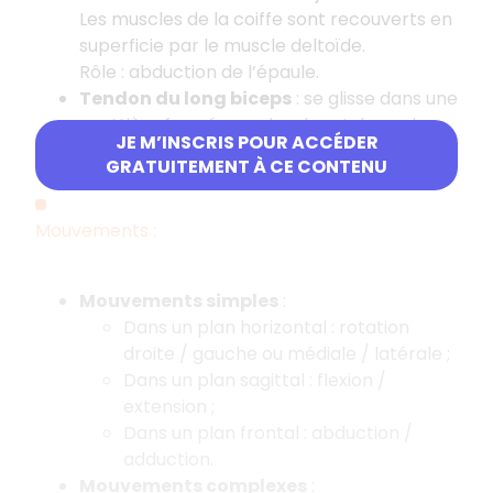
Les muscles de la coiffe sont recouverts en
superficie par le muscle deltoïde.
Rôle : abduction de l’épaule.
Tendon du long biceps
: se glisse dans une
gouttière formée par les deux tubercules
JE M’INSCRIS POUR ACCÉDER
de l’humérus.
GRATUITEMENT À CE CONTENU
Mouvements :
Mouvements simples
:
Dans un plan horizontal : rotation
droite / gauche ou médiale / latérale ;
Dans un plan sagittal : flexion /
extension ;
Dans un plan frontal : abduction /
adduction.
Mouvements complexes
: