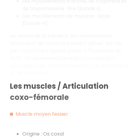
Les myofilaments d’actine, de troponine et
de tropomyosine : fins (bande I) ;
Les myofilaments de myosine : épais
(bande H).
Au niveau de la bande A, les myofilaments
d’actine et de myosine peuvent glisser les uns
par rapport aux autres grâce à l’hydrolyse de
l’ATP. Ce glissement permet la contraction
musculaire par raccourcissement de la bande H
et de la bande I.
Les muscles / Articulation
coxo-fémorale
Muscle moyen fessier :
Origine : Os coxal