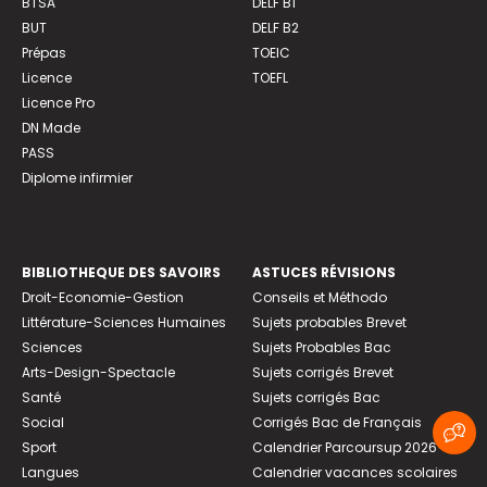
BTSA
DELF B1
BUT
DELF B2
Prépas
TOEIC
Licence
TOEFL
Licence Pro
DN Made
PASS
Diplome infirmier
BIBLIOTHEQUE DES SAVOIRS
ASTUCES RÉVISIONS
Droit-Economie-Gestion
Conseils et Méthodo
Littérature-Sciences Humaines
Sujets probables Brevet
Sciences
Sujets Probables Bac
Arts-Design-Spectacle
Sujets corrigés Brevet
Santé
Sujets corrigés Bac
Social
Corrigés Bac de Français
Sport
Calendrier Parcoursup 2026
Langues
Calendrier vacances scolaires