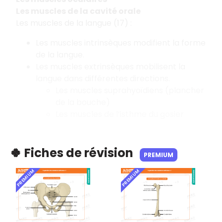
Les muscles de la cavité orale
Les muscles de la langue (17) :
Les muscles intrinsèques modifient la forme
de la langue.
Les muscles extrinsèques mobilisent la
langue dans différentes directions.
Les muscles suprahyoïdiens (plancher
de la bouche)
Les muscles de l’isthme du gosier
🍀 Fiches de révision
PREMIUM
PREMIUM
PREMIUM