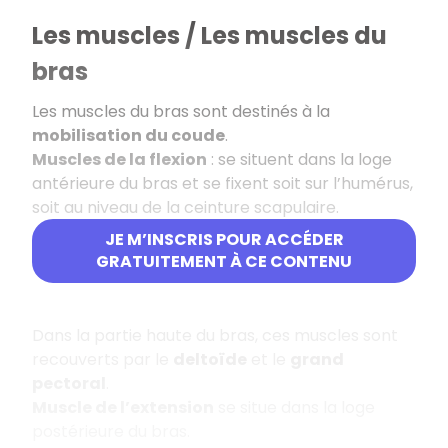
Les muscles / Les muscles du
bras
Les muscles du bras sont destinés à la
mobilisation du coude
.
Muscles de la flexion
: se situent dans la loge
antérieure du bras et se fixent soit sur l’humérus,
soit au niveau de la ceinture scapulaire.
JE M’INSCRIS POUR ACCÉDER
Le
biceps brachial
GRATUITEMENT À CE CONTENU
Le
coraco-brachial
Dans la partie haute du bras, ces muscles sont
recouverts par le
deltoïde
et le
grand
pectoral
.
Muscle de l’extension
se situe dans la loge
postérieure du bras.