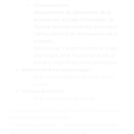
Circumduction :
Mouvements de glissement de la
scapula sur la cage thoracique : le
muscle dentelé antérieur provoque
l’antépulsion et la rétropulsion de la
scapula.
Syssarcose = espace entre la cage
thoracique et le muscle dentelé, et
entre le muscle denté et la scapula.
Grand rond ou teres major :
Rôle : la mobilisation du bras ou du
coude.
Triceps brachial :
Rôle : l’extension du coude.
La stimulation motrice de tous ces muscles est
assurée par le nerf radial.
+ Muscles superficiels :
Faisceaux antérieurs
du deltoïde et Grand Pectoral.