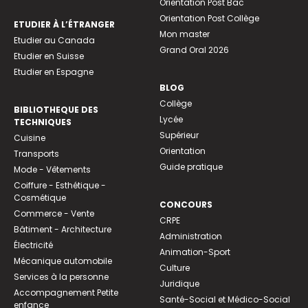
Orientation Post Bac
Orientation Post Collège
ETUDIER À L’ÉTRANGER
Mon master
Etudier au Canada
Grand Oral 2026
Etudier en Suisse
Etudier en Espagne
BLOG
Collège
BIBLIOTHEQUE DES
Lycée
TECHNIQUES
Supérieur
Cuisine
Orientation
Transports
Guide pratique
Mode - Vêtements
Coiffure - Esthétique -
Cosmétique
CONCOURS
Commerce - Vente
CRPE
Bâtiment - Architecture
Administration
Électricité
Animation-Sport
Mécanique automobile
Culture
Services à la personne
Juridique
Accompagnement Petite
Santé-Social et Médico-Social
enfance