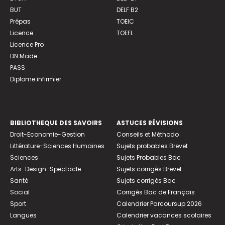
BUT
DELF B2
Prépas
TOEIC
Licence
TOEFL
Licence Pro
DN Made
PASS
Diplome infirmier
BIBLIOTHEQUE DES SAVOIRS
ASTUCES RÉVISIONS
Droit-Economie-Gestion
Conseils et Méthodo
Littérature-Sciences Humaines
Sujets probables Brevet
Sciences
Sujets Probables Bac
Arts-Design-Spectacle
Sujets corrigés Brevet
Santé
Sujets corrigés Bac
Social
Corrigés Bac de Français
Sport
Calendrier Parcoursup 2026
Langues
Calendrier vacances scolaires