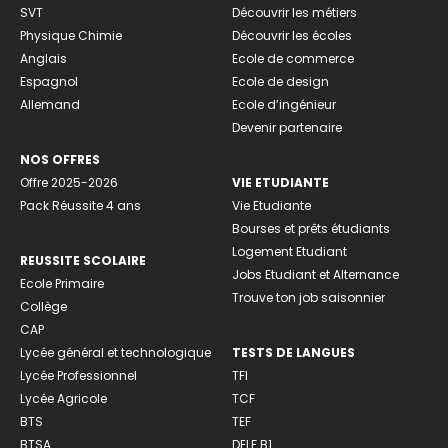
SVT
Découvrir les métiers
Physique Chimie
Découvrir les écoles
Anglais
Ecole de commerce
Espagnol
Ecole de design
Allemand
Ecole d’ingénieur
Devenir partenaire
NOS OFFRES
Offre 2025-2026
VIE ETUDIANTE
Pack Réussite 4 ans
Vie Etudiante
Bourses et prêts étudiants
Logement Etudiant
REUSSITE SCOLAIRE
Jobs Etudiant et Alternance
Ecole Primaire
Trouve ton job saisonnier
Collège
CAP
Lycée général et technologique
TESTS DE LANGUES
Lycée Professionnel
TFI
Lycée Agricole
TCF
BTS
TEF
BTSA
DELF B1