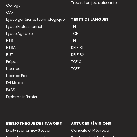
Trouve ton job saisonnier
Collège
CAP
Lycée général et technologique
TESTS DE LANGUES
Lycée Professionnel
TFI
Lycée Agricole
TCF
BTS
TEF
BTSA
DELF B1
BUT
DELF B2
Prépas
TOEIC
Licence
TOEFL
Licence Pro
DN Made
PASS
Diplome infirmier
BIBLIOTHEQUE DES SAVOIRS
ASTUCES RÉVISIONS
Droit-Economie-Gestion
Conseils et Méthodo