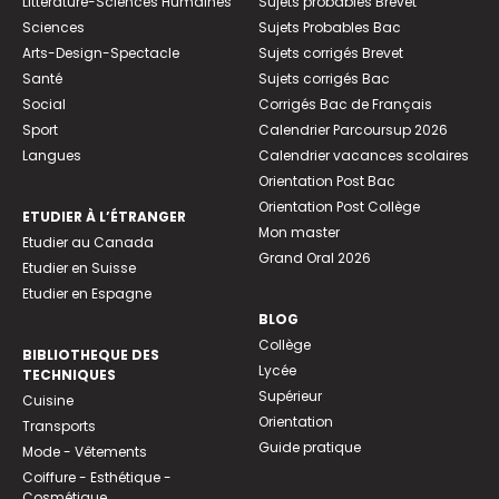
Littérature-Sciences Humaines
Sujets probables Brevet
Sciences
Sujets Probables Bac
Arts-Design-Spectacle
Sujets corrigés Brevet
Santé
Sujets corrigés Bac
Social
Corrigés Bac de Français
Sport
Calendrier Parcoursup 2026
Langues
Calendrier vacances scolaires
Orientation Post Bac
Orientation Post Collège
ETUDIER À L’ÉTRANGER
Mon master
Etudier au Canada
Grand Oral 2026
Etudier en Suisse
Etudier en Espagne
BLOG
Collège
BIBLIOTHEQUE DES
Lycée
TECHNIQUES
Supérieur
Cuisine
Orientation
Transports
Guide pratique
Mode - Vêtements
Coiffure - Esthétique -
Cosmétique