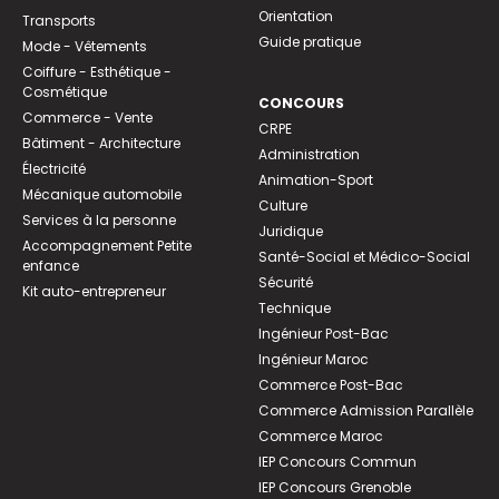
Orientation
Transports
Guide pratique
Mode - Vêtements
Coiffure - Esthétique -
Cosmétique
CONCOURS
Commerce - Vente
CRPE
Bâtiment - Architecture
Administration
Électricité
Animation-Sport
Mécanique automobile
Culture
Services à la personne
Juridique
Accompagnement Petite
Santé-Social et Médico-Social
enfance
Sécurité
Kit auto-entrepreneur
Technique
Ingénieur Post-Bac
Ingénieur Maroc
Commerce Post-Bac
Commerce Admission Parallèle
Commerce Maroc
IEP Concours Commun
IEP Concours Grenoble