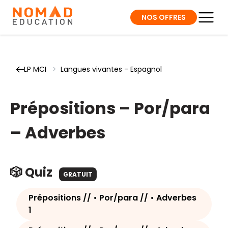
NOS OFFRES
LP MCI
>
Langues vivantes - Espagnol
Prépositions – Por/para
– Adverbes
🎲 Quiz
GRATUIT
Prépositions // • Por/para // • Adverbes
1