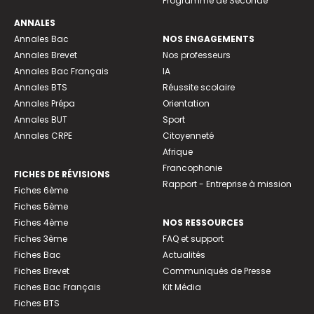
Programme de Seconde
ANNALES
Annales Bac
NOS ENGAGEMENTS
Annales Brevet
Nos professeurs
Annales Bac Français
IA
Annales BTS
Réussite scolaire
Annales Prépa
Orientation
Annales BUT
Sport
Annales CRPE
Citoyenneté
Afrique
Francophonie
FICHES DE RÉVISIONS
Rapport - Entreprise à mission
Fiches 6ème
Fiches 5ème
Fiches 4ème
NOS RESSOURCES
Fiches 3ème
FAQ et support
Fiches Bac
Actualités
Fiches Brevet
Communiqués de Presse
Fiches Bac Français
Kit Média
Fiches BTS