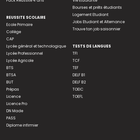
Pack Réussite 4 ans
Vie Etudiante
Bourses et prêts étudiants
Logement Etudiant
REUSSITE SCOLAIRE
Jobs Etudiant et Alternance
Ecole Primaire
Trouve ton job saisonnier
Collège
CAP
Lycée général et technologique
TESTS DE LANGUES
Lycée Professionnel
TFI
Lycée Agricole
TCF
BTS
TEF
BTSA
DELF B1
BUT
DELF B2
Prépas
TOEIC
Licence
TOEFL
Licence Pro
DN Made
PASS
Diplome infirmier