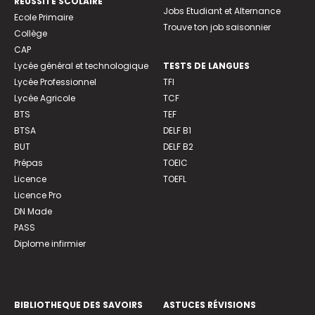
REUSSITE SCOLAIRE
Jobs Etudiant et Alternance
Ecole Primaire
Trouve ton job saisonnier
Collège
CAP
Lycée général et technologique
TESTS DE LANGUES
Lycée Professionnel
TFI
Lycée Agricole
TCF
BTS
TEF
BTSA
DELF B1
BUT
DELF B2
Prépas
TOEIC
Licence
TOEFL
Licence Pro
DN Made
PASS
Diplome infirmier
BIBLIOTHEQUE DES SAVOIRS
ASTUCES RÉVISIONS