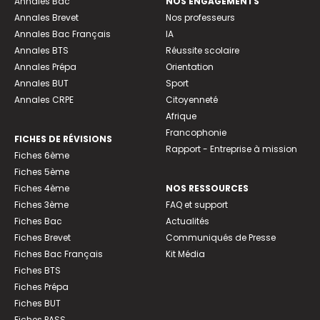
Annales Bac
NOS ENGAGEMENTS
Annales Brevet
Nos professeurs
Annales Bac Français
IA
Annales BTS
Réussite scolaire
Annales Prépa
Orientation
Annales BUT
Sport
Annales CRPE
Citoyenneté
Afrique
Francophonie
FICHES DE RÉVISIONS
Rapport - Entreprise à mission
Fiches 6ème
Fiches 5ème
Fiches 4ème
NOS RESSOURCES
Fiches 3ème
FAQ et support
Fiches Bac
Actualités
Fiches Brevet
Communiqués de Presse
Fiches Bac Français
Kit Média
Fiches BTS
Fiches Prépa
Fiches BUT
Fiches PASS