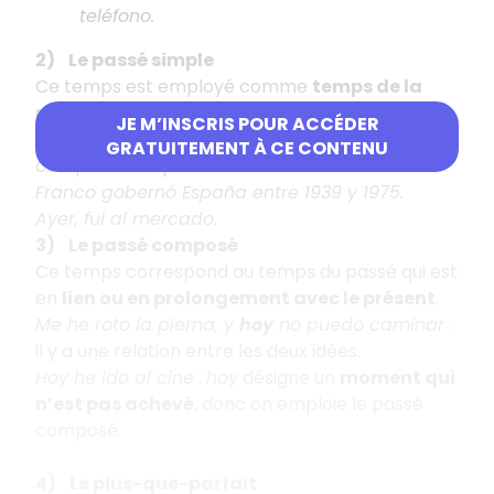
teléfono.
2) Le passé simple
Ce temps est employé comme
temps de la
narration au passé pour des actions
JE M’INSCRIS POUR ACCÉDER
achevées
. Il correspond souvent au passé
GRATUITEMENT À CE CONTENU
composé français.
Franco gobernó España entre 1939 y 1975.
Ayer, fui al mercado.
3) Le passé composé
Ce temps correspond au temps du passé qui est
en
lien ou en prolongement avec le présent
.
Me he roto la pierna, y
hoy
no puedo caminar
:
il y a une relation entre les deux idées.
Hoy he ido al cine
:
hoy
désigne un
moment qui
n’est pas achevé
, donc on emploie le passé
composé.
4) Le plus-que-parfait