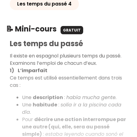
Les temps du passé 4
📝 Mini-cours
GRATUIT
Les temps du passé
Il existe en espagnol plusieurs temps du passé.
Examinons l’emploi de chacun d’eux.
1) L’imparfait
Ce temps est utilisé essentiellement dans trois
cas :
Une
description
:
había mucha gente.
Une
habitude
:
solía ir a la piscina cada
día.
Pour
décrire une action interrompue par
une autre (qui, elle, sera au passé
simple)
:
estaba leyendo cuando sonó el