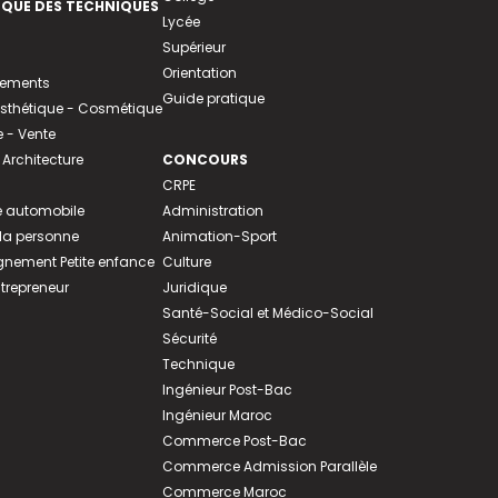
EQUE DES TECHNIQUES
Lycée
Supérieur
Orientation
tements
Guide pratique
 Esthétique - Cosmétique
- Vente
 Architecture
CONCOURS
CRPE
 automobile
Administration
 la personne
Animation-Sport
ement Petite enfance
Culture
ntrepreneur
Juridique
Santé-Social et Médico-Social
Sécurité
Technique
Ingénieur Post-Bac
Ingénieur Maroc
Commerce Post-Bac
Commerce Admission Parallèle
Commerce Maroc