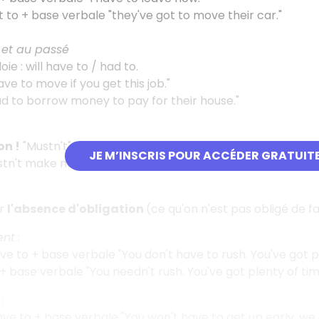
 to + base verbale "they've got to move their car."
 et au passé
ie : will have to / had to.
have to move if you get this job."
d to borrow money to pay for their house."
on !
"Mustn't" exprime l'interdiction et non l'absence d'obli
JE M’INSCRIS POUR ACCÉDER GRATUIT
tn't make noise" = tu ne dois pas faire de bruit. (C'est inte
er
l'absence d'obligation
(ce qu'on n'est pas obligé de fair
ent
:
ve to + base verbale "You don't have to rush. You've got p
+ base verbale "You needn't rush. You've got plenty of tim
r
:
ve to + base verbale "You won't have to get up early, we a