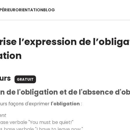
PÉRIEUR
ORIENTATION
BLOG
ise l’expression de l’obliga
ation
ours
GRATUIT
n de l'obligation et de l'absence d'o
ieurs façons d'exprimer
l'obligation
:
ent
ase verbale "You must be quiet!"
+ base verbale "I have to leave now."