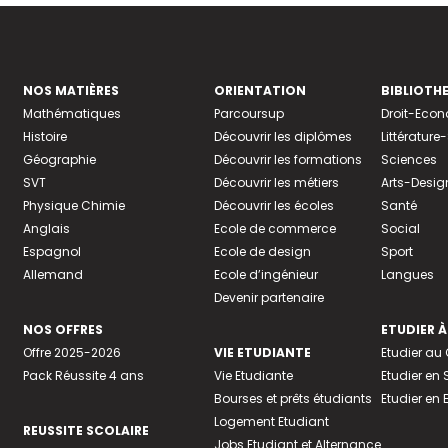
NOS MATIÈRES
ORIENTATION
BIBLIOTH
Mathématiques
Parcoursup
Droit-Eco
Histoire
Découvrir les diplômes
Littératur
Géographie
Découvrir les formations
Sciences
SVT
Découvrir les métiers
Arts-Desig
Physique Chimie
Découvrir les écoles
Santé
Anglais
Ecole de commerce
Social
Espagnol
Ecole de design
Sport
Allemand
Ecole d’ingénieur
Langues
Devenir partenaire
NOS OFFRES
ETUDIER À
Offre 2025-2026
VIE ETUDIANTE
Etudier a
Pack Réussite 4 ans
Vie Etudiante
Etudier en 
Bourses et prêts étudiants
Etudier en
Logement Etudiant
REUSSITE SCOLAIRE
Jobs Etudiant et Alternance