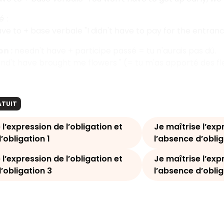
sé
:
ave to + base verbale "I didn't have to pay for the entrance
n :
needn't have + participe passé = tu n'aurais pas dû.
nd't have brought me flowers " (= tu m'as apporté des fle
ATUIT
 l’expression de l’obligation et
Je maîtrise l’exp
’obligation 1
l’absence d’oblig
 l’expression de l’obligation et
Je maîtrise l’exp
’obligation 3
l’absence d’oblig