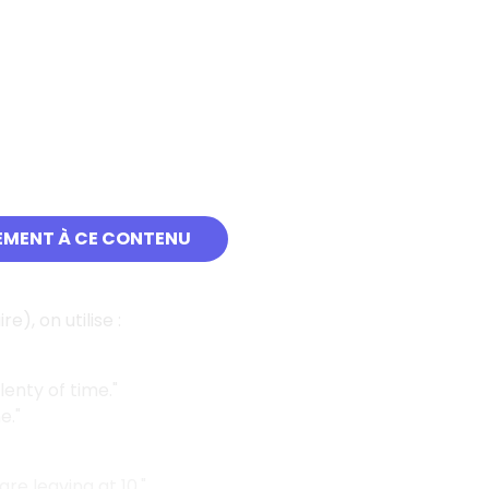
gation :
EMENT À CE CONTENU
rdit.)
e), on utilise :
lenty of time."
e."
re leaving at 10."