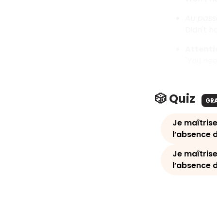
Au pas
Didn't h
Attentio
"You nee
🎲 Quiz
GR
Je maîtrise
l’absence d
Je maîtrise
l’absence d