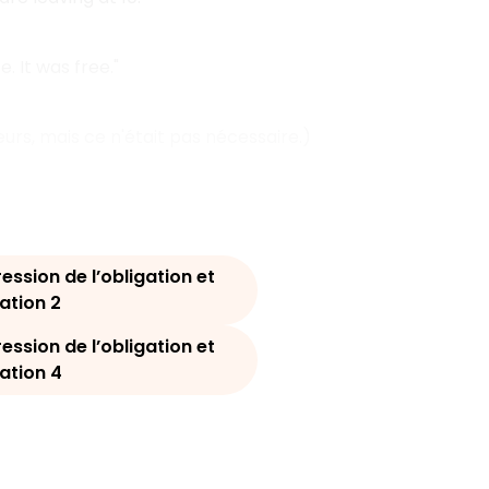
. It was free."
urs, mais ce n'était pas nécessaire.)
ression de l’obligation et
ation 2
ression de l’obligation et
ation 4