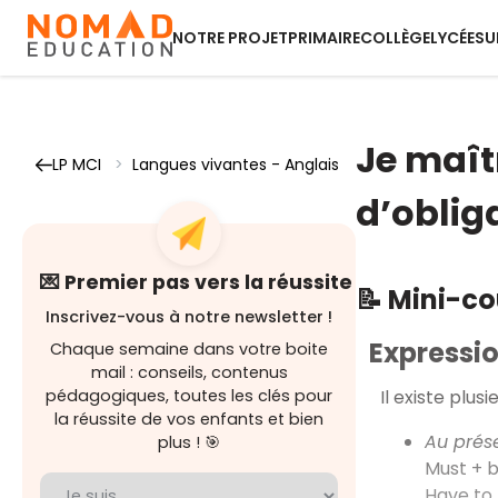
NOTRE PROJET
PRIMAIRE
COLLÈGE
LYCÉE
SU
Je maîtr
LP MCI
>
Langues vivantes - Anglais
d’oblig
💌 Premier pas vers la réussite
📝 Mini-c
Inscrivez-vous à notre newsletter !
Expressio
Chaque semaine dans votre boite
mail : conseils, contenus
Il existe plus
pédagogiques, toutes les clés pour
la réussite de vos enfants et bien
Au prés
plus ! 🎯
Must + b
Have to 