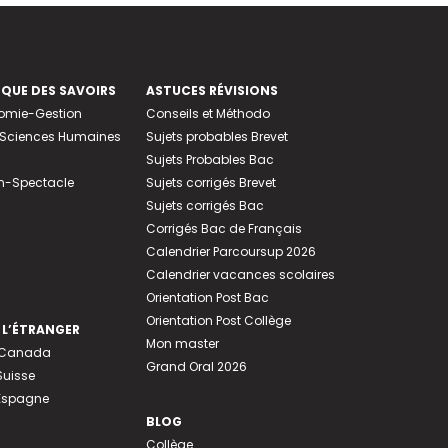
EQUE DES SAVOIRS
ASTUCES RÉVISIONS
nomie-Gestion
Conseils et Méthodo
e-Sciences Humaines
Sujets probables Brevet
Sujets Probables Bac
n-Spectacle
Sujets corrigés Brevet
Sujets corrigés Bac
Corrigés Bac de Français
Calendrier Parcoursup 2026
Calendrier vacances scolaires
Orientation Post Bac
Orientation Post Collège
 L’ÉTRANGER
Mon master
u Canada
Grand Oral 2026
Suisse
 Espagne
BLOG
Collège