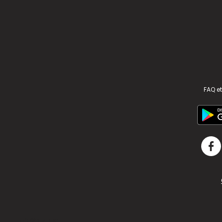
FAQ et
v2.311.4 US