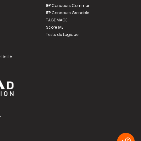
IEP Concours Commun
IEP Concours Grenoble
TAGE MAGE
Score IAE
Tests de Logique
tialité
s