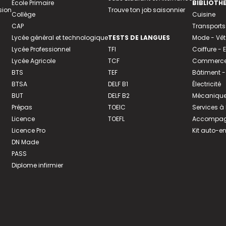
Ecole Primaire
BIBLIOTH
sion
Trouve ton job saisonnier
Collège
Cuisine
CAP
Transports
Lycée général et technologique
TESTS DE LANGUES
Mode - Vê
Lycée Professionnel
TFI
Coiffure -
Lycée Agricole
TCF
Commerce 
BTS
TEF
Bâtiment -
BTSA
DELF B1
Électricité
BUT
DELF B2
Mécanique
Prépas
TOEIC
Services à
Licence
TOEFL
Accompagn
Licence Pro
Kit auto-e
DN Made
PASS
Diplome infirmier