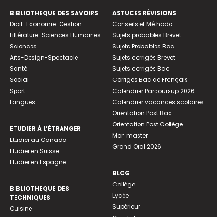
BIBLIOTHEQUE DES SAVOIRS
ASTUCES RÉVISIONS
Droit-Economie-Gestion
Conseils et Méthodo
Littérature-Sciences Humaines
Sujets probables Brevet
Sciences
Sujets Probables Bac
Arts-Design-Spectacle
Sujets corrigés Brevet
Santé
Sujets corrigés Bac
Social
Corrigés Bac de Français
Sport
Calendrier Parcoursup 2026
Langues
Calendrier vacances scolaires
Orientation Post Bac
Orientation Post Collège
ETUDIER À L’ÉTRANGER
Mon master
Etudier au Canada
Grand Oral 2026
Etudier en Suisse
Etudier en Espagne
BLOG
Collège
BIBLIOTHEQUE DES
Lycée
TECHNIQUES
Supérieur
Cuisine