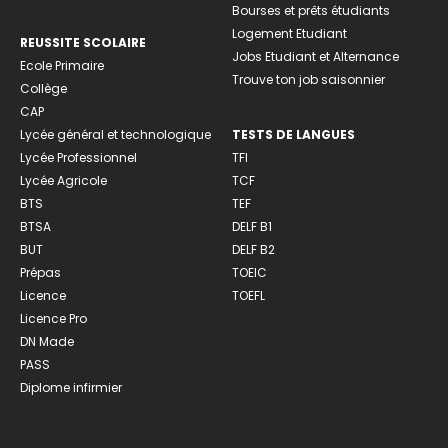
Bourses et prêts étudiants
Logement Etudiant
REUSSITE SCOLAIRE
Jobs Etudiant et Alternance
Ecole Primaire
Trouve ton job saisonnier
Collège
CAP
Lycée général et technologique
TESTS DE LANGUES
Lycée Professionnel
TFI
Lycée Agricole
TCF
BTS
TEF
BTSA
DELF B1
BUT
DELF B2
Prépas
TOEIC
Licence
TOEFL
Licence Pro
DN Made
PASS
Diplome infirmier