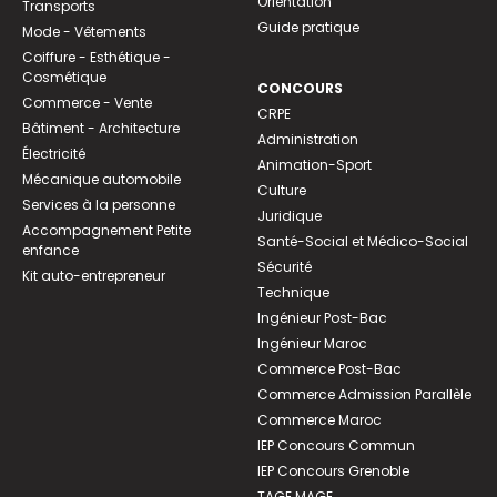
Orientation
Transports
Guide pratique
Mode - Vêtements
Coiffure - Esthétique -
Cosmétique
CONCOURS
Commerce - Vente
CRPE
Bâtiment - Architecture
Administration
Électricité
Animation-Sport
Mécanique automobile
Culture
Services à la personne
Juridique
Accompagnement Petite
Santé-Social et Médico-Social
enfance
Sécurité
Kit auto-entrepreneur
Technique
Ingénieur Post-Bac
Ingénieur Maroc
Commerce Post-Bac
Commerce Admission Parallèle
Commerce Maroc
IEP Concours Commun
IEP Concours Grenoble
TAGE MAGE