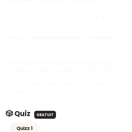
Modèle du gaz réel de Van der Waals
(
p
+
a
.
n
2
V
2
)
(
V
−
n
.
b
)
=
n
.
R
.
T
Avec
la pression interne et
le covolume.
a
V
2
b
Système d'unité
Pour toutes les formules en thermodynamique
physique, on utilise le système "mksa" (mètre, kg,
seconde, ampère, mol, kelvin). Attention donc à
ne pas exprimer des volumes en L ou encore des
températures en
.
°
C
🎲 Quiz
GRATUIT
Quizz 1