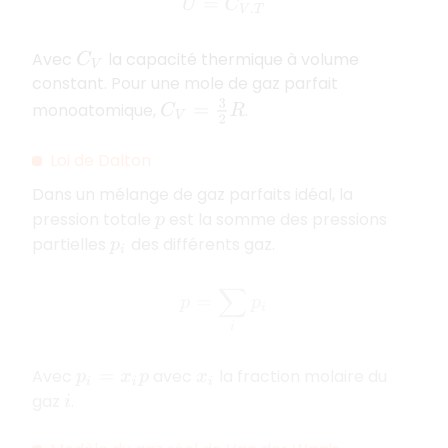
U
=
C
V
.
T
Avec
la capacité thermique à volume
C
V
constant. Pour une mole de gaz parfait
C
V
=
3
2
R
monoatomique,
.
Loi de Dalton
Dans un mélange de gaz parfaits idéal, la
pression totale
est la somme des pressions
p
partielles
des différents gaz.
p
i
p
=
∑
i
p
i
Avec
avec
la fraction molaire du
p
i
=
x
i
p
x
i
gaz
.
i