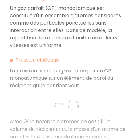
Un gaz parfait (GP) monoatomique est
constitué d'un ensemble d'atomes considérés
comme des particules ponctuelles sans
interaction entre elles. Dans ce modèle, la
répartition des atomes est uniforme et leurs
vitesses est uniforme.
Pression cinétique
La pression cinétique
exercée par un GP
p
monoatomique sur un élément de paroi du
récipient qui le contient vaut :
p
=
N
V
m
.
u
2
3
Avec
le nombre d'atomes de gaz ;
le
N
V
volume du récipient ;
la masse d'un atome de
m
gaz et
la vitesse quadratique moyenne.
u