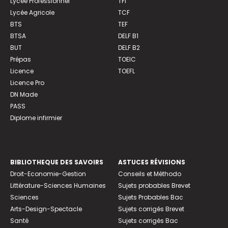
Lycée Professionnel
TFI
Lycée Agricole
TCF
BTS
TEF
BTSA
DELF B1
BUT
DELF B2
Prépas
TOEIC
Licence
TOEFL
Licence Pro
DN Made
PASS
Diplome infirmier
BIBLIOTHEQUE DES SAVOIRS
ASTUCES RÉVISIONS
Droit-Economie-Gestion
Conseils et Méthodo
Littérature-Sciences Humaines
Sujets probables Brevet
Sciences
Sujets Probables Bac
Arts-Design-Spectacle
Sujets corrigés Brevet
Santé
Sujets corrigés Bac