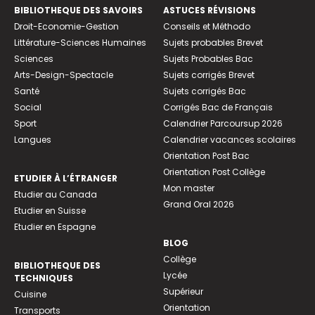
BIBLIOTHEQUE DES SAVOIRS
ASTUCES RÉVISIONS
Droit-Economie-Gestion
Conseils et Méthodo
Littérature-Sciences Humaines
Sujets probables Brevet
Sciences
Sujets Probables Bac
Arts-Design-Spectacle
Sujets corrigés Brevet
Santé
Sujets corrigés Bac
Social
Corrigés Bac de Français
Sport
Calendrier Parcoursup 2026
Langues
Calendrier vacances scolaires
Orientation Post Bac
Orientation Post Collège
ETUDIER À L’ÉTRANGER
Mon master
Etudier au Canada
Grand Oral 2026
Etudier en Suisse
Etudier en Espagne
BLOG
Collège
BIBLIOTHEQUE DES
Lycée
TECHNIQUES
Supérieur
Cuisine
Orientation
Transports