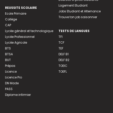
Logement Etudiant
REUSSITE SCOLAIRE
Jobs Etudiant et Alternance
Ecole Primaire
Trouve ton job saisonnier
Collège
CAP
Lycée général et technologique
TESTS DE LANGUES
Lycée Professionnel
TFI
Lycée Agricole
TCF
BTS
TEF
BTSA
DELF B1
BUT
DELF B2
Prépas
TOEIC
Licence
TOEFL
Licence Pro
DN Made
PASS
Diplome infirmier