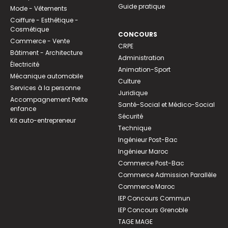
Guide pratique
Mode - Vêtements
Coiffure - Esthétique -
Cosmétique
CONCOURS
Commerce - Vente
CRPE
Bâtiment - Architecture
Administration
Électricité
Animation-Sport
Mécanique automobile
Culture
Services à la personne
Juridique
Accompagnement Petite
Santé-Social et Médico-Social
enfance
Sécurité
Kit auto-entrepreneur
Technique
Ingénieur Post-Bac
Ingénieur Maroc
Commerce Post-Bac
Commerce Admission Parallèle
Commerce Maroc
IEP Concours Commun
IEP Concours Grenoble
TAGE MAGE