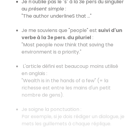
Je n'oublie pas le "s" à la 3e pers du singulier
au
présent simple
:
"The author underlineS that ..."
Je me souviens que "people" est
suivi d'un
verbe à la 3e pers. du pluriel
:
"Most people now think that saving the
environment is a priority."
L'article défini est beaucoup moins utilisé
en anglais :
"Wealth is in the hands of a few" (= la
richesse est entre les mains d'un petit
nombre de gens).
Je soigne la ponctuation :
Par exemple, si je dois rédiger un dialogue, je
mets les guillemets à chaque réplique.