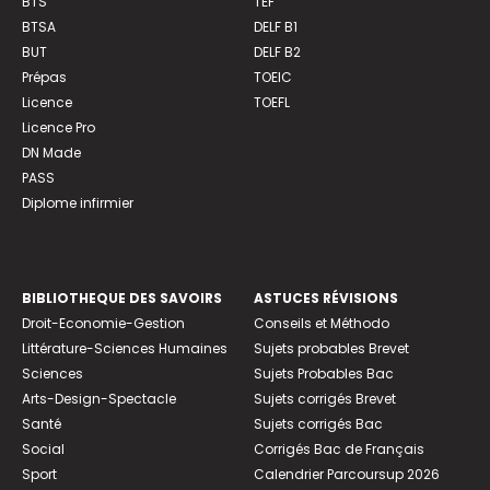
BTS
TEF
BTSA
DELF B1
BUT
DELF B2
Prépas
TOEIC
Licence
TOEFL
Licence Pro
DN Made
PASS
Diplome infirmier
BIBLIOTHEQUE DES SAVOIRS
ASTUCES RÉVISIONS
Droit-Economie-Gestion
Conseils et Méthodo
Littérature-Sciences Humaines
Sujets probables Brevet
Sciences
Sujets Probables Bac
Arts-Design-Spectacle
Sujets corrigés Brevet
Santé
Sujets corrigés Bac
Social
Corrigés Bac de Français
Sport
Calendrier Parcoursup 2026