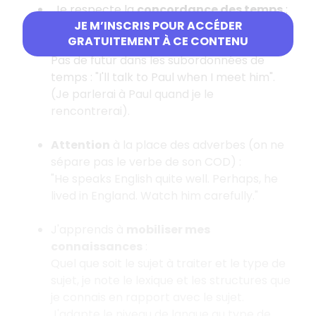
Je respecte la
concordance des temps
:
JE M’INSCRIS POUR ACCÉDER
Un présent en français n'est pas toujours
GRATUITEMENT À CE CONTENU
traduit par un présent en anglais.
Pas de futur dans les subordonnées de
temps : "I'll talk to Paul when I meet him".
(Je parlerai à Paul quand je le
rencontrerai).
Attention
à la place des adverbes (on ne
sépare pas le verbe de son COD) :
"He speaks English quite well. Perhaps, he
lived in England. Watch him carefully."
J'apprends à
mobiliser mes
connaissances
:
Quel que soit le sujet à traiter et le type de
sujet, je note le lexique et les structures que
je connais en rapport avec le sujet.
J'adapte le niveau de langue au type de