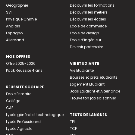
Géographie
Découvrir les formations
SVT
Découvrir les métiers
Physique Chimie
Découvrir les écoles
Anglais
Ecole de commerce
Espagnol
Ecole de design
Allemand
Ecole d’ingénieur
Devenir partenaire
NOS OFFRES
Offre 2025-2026
VIE ETUDIANTE
Pack Réussite 4 ans
Vie Etudiante
Bourses et prêts étudiants
Logement Etudiant
REUSSITE SCOLAIRE
Jobs Etudiant et Alternance
Ecole Primaire
Trouve ton job saisonnier
Collège
CAP
Lycée général et technologique
TESTS DE LANGUES
Lycée Professionnel
TFI
Lycée Agricole
TCF