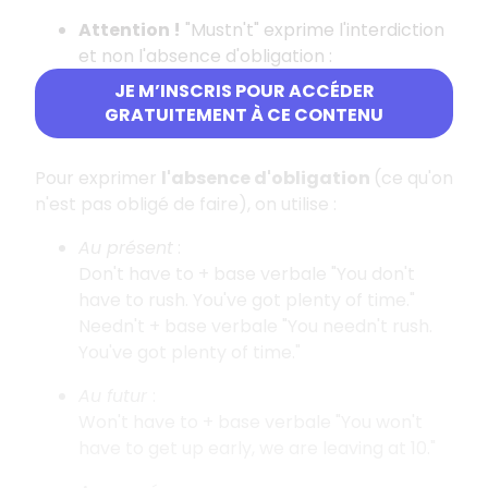
Attention !
"Mustn't" exprime l'interdiction
et non l'absence d'obligation :
"You mustn't make noise" = tu ne dois pas
JE M’INSCRIS POUR ACCÉDER
faire de bruit. (C'est interdit.)
GRATUITEMENT À CE CONTENU
Pour exprimer
l'absence d'obligation
(ce qu'on
n'est pas obligé de faire), on utilise :
Au présent
:
Don't have to + base verbale "You don't
have to rush. You've got plenty of time."
Needn't + base verbale "You needn't rush.
You've got plenty of time."
Au futur
:
Won't have to + base verbale "You won't
have to get up early, we are leaving at 10."