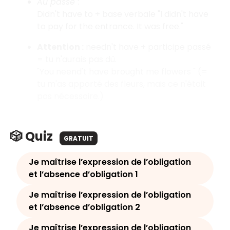
Au passé
:
Didn't have to + base verbale "I didn't have
to pay for the entrance. It was free."
Attention :
needn't have + participe passé
= tu n'aurais pas dû.
"You neend't have brought me flowers " (=
tu m'as apporté des fleurs, mais ce n'était
pas nécessaire.)
🎲 Quiz
GRATUIT
Je maîtrise l’expression de l’obligation
et l’absence d’obligation 1
Je maîtrise l’expression de l’obligation
et l’absence d’obligation 2
Je maîtrise l’expression de l’obligation