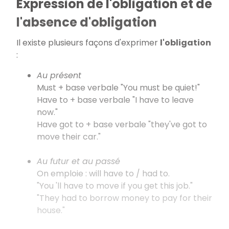
Expression de l'obligation et de
l'absence d'obligation
Il existe plusieurs façons d'exprimer
l'obligation
:
Au présent
Must + base verbale "You must be quiet!"
Have to + base verbale "I have to leave
now."
Have got to + base verbale "they've got to
move their car."
Au futur et au passé
On emploie : will have to / had to.
"You 'll have to move if you get this job."
"They had to borrow money to pay for their
house."