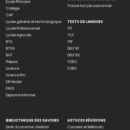
Ecole Primaire
Trouve ton job saisonnier
Collège
CAP
Lycée général et technologique
TESTS DE LANGUES
Lycée Professionnel
TFI
Lycée Agricole
TCF
BTS
TEF
BTSA
DELF B1
BUT
DELF B2
Prépas
TOEIC
Licence
TOEFL
Licence Pro
DN Made
PASS
Diplome infirmier
BIBLIOTHEQUE DES SAVOIRS
ASTUCES RÉVISIONS
Droit-Economie-Gestion
Conseils et Méthodo