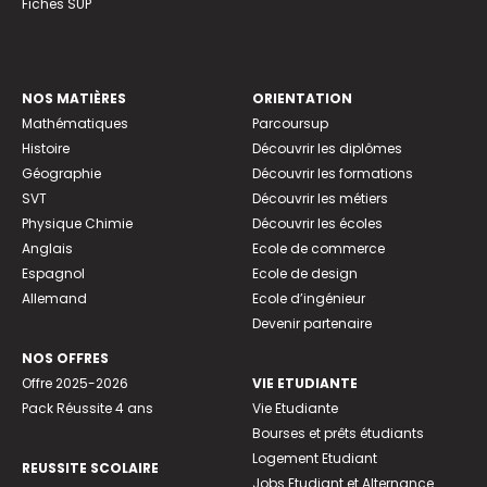
Fiches SUP
NOS MATIÈRES
ORIENTATION
Mathématiques
Parcoursup
Histoire
Découvrir les diplômes
Géographie
Découvrir les formations
SVT
Découvrir les métiers
Physique Chimie
Découvrir les écoles
Anglais
Ecole de commerce
Espagnol
Ecole de design
Allemand
Ecole d’ingénieur
Devenir partenaire
NOS OFFRES
Offre 2025-2026
VIE ETUDIANTE
Pack Réussite 4 ans
Vie Etudiante
Bourses et prêts étudiants
Logement Etudiant
REUSSITE SCOLAIRE
Jobs Etudiant et Alternance