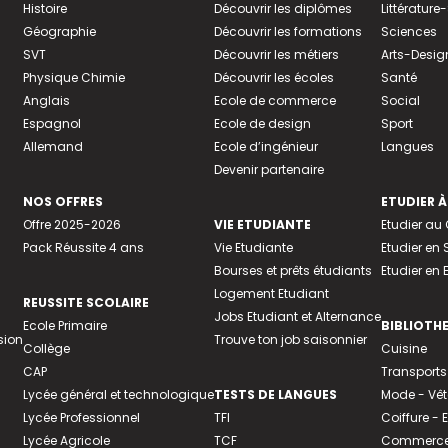
Histoire
Découvrir les diplômes
Littératur
Géographie
Découvrir les formations
Sciences
SVT
Découvrir les métiers
Arts-Desig
Physique Chimie
Découvrir les écoles
Santé
Anglais
Ecole de commerce
Social
Espagnol
Ecole de design
Sport
Allemand
Ecole d’ingénieur
Langues
Devenir partenaire
NOS OFFRES
ETUDIER À
Offre 2025-2026
VIE ETUDIANTE
Etudier a
Pack Réussite 4 ans
Vie Etudiante
Etudier en 
Bourses et prêts étudiants
Etudier en
Logement Etudiant
REUSSITE SCOLAIRE
Jobs Etudiant et Alternance
Ecole Primaire
BIBLIOTH
sion
Trouve ton job saisonnier
Collège
Cuisine
CAP
Transports
Lycée général et technologique
TESTS DE LANGUES
Mode - Vê
Lycée Professionnel
TFI
Coiffure -
Lycée Agricole
TCF
Commerce 