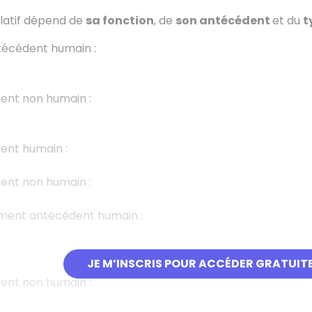
elatif dépend de
sa fonction
, de
son antécédent
et du
t
técédent humain :
ent non humain :
ent humain :
ent non humain :
ent antécédent humain :
JE M’INSCRIS POUR ACCÉDER GRATUIT
ent non humain :