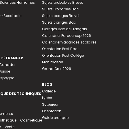
e-Sciences Humaines
Sujets probables Brevet
Sujets Probables Bac
n-Spectacle
Sujets corrigés Brevet
Sujets corrigés Bac
Corrigés Bac de Français
Calendrier Parcoursup 2026
Calendrier vacances scolaires
Orientation Post Bac
Orientation Post Collège
 L’ÉTRANGER
Mon master
u Canada
Grand Oral 2026
Suisse
 Espagne
BLOG
Collège
EQUE DES TECHNIQUES
Lycée
Supérieur
Orientation
tements
Guide pratique
 Esthétique - Cosmétique
- Vente