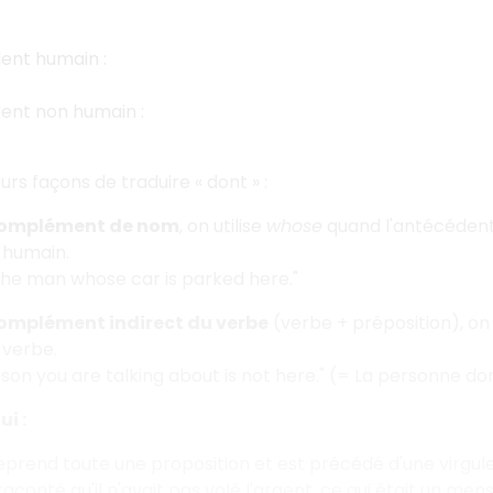
ent humain :
ent non humain :
ieurs façons de traduire « dont » :
omplément de nom
, on utilise
whose
quand l'antécédent
-humain.
the man whose car is parked here."
omplément indirect du verbe
(verbe + préposition), on 
 verbe.
son you are talking about is not here." (= La personne dont
ui :
prend toute une proposition et est précédé d'une virgule
 a raconté qu'il n'avait pas volé l'argent, ce qui était un me