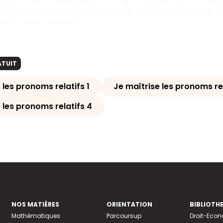
troduit
une proposition
qui est sujet ou complément de la 
 a dit n'était pas vrai.)
ATUIT
 les pronoms relatifs 1
Je maîtrise les pronoms rel
 les pronoms relatifs 4
NOS MATIÈRES
ORIENTATION
BIBLIOTH
Mathématiques
Parcoursup
Droit-Eco