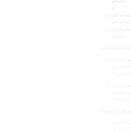
which
Ø
antécéd
who(m)
antécéd
which
Il existe plus
S'il est
c
est non
"I know 
S'il est
c
après le
"The per
Ce que / ce q
Which
re
lie." (Il