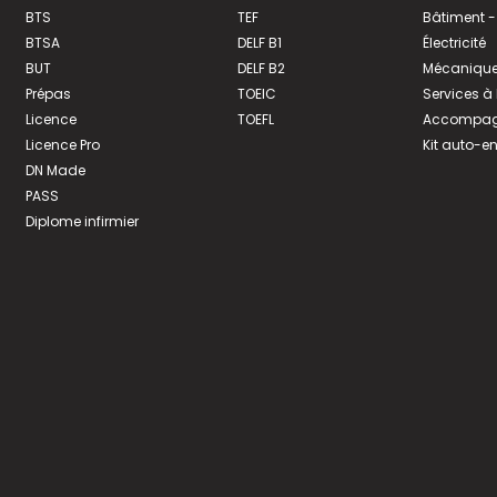
BTS
TEF
Bâtiment -
BTSA
DELF B1
Électricité
BUT
DELF B2
Mécanique
Prépas
TOEIC
Services à
Licence
TOEFL
Accompagn
Licence Pro
Kit auto-e
DN Made
PASS
Diplome infirmier