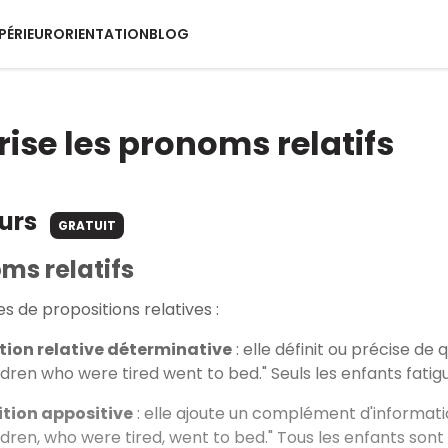
PÉRIEUR
ORIENTATION
BLOG
rise les pronoms relatifs
ours
GRATUIT
ms relatifs
pes de propositions relatives :
tion relative déterminative
: elle définit ou précise de 
ldren who were tired went to bed." Seuls les enfants fatig
tion appositive
: elle ajoute un complément d'informat
ldren, who were tired, went to bed." Tous les enfants sont a