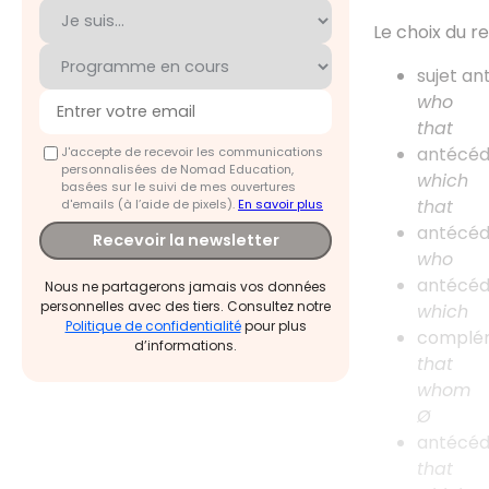
Le choix du r
sujet an
who
that
antécéd
J'accepte de recevoir les communications
personnalisées de Nomad Education,
which
basées sur le suivi de mes ouvertures
that
d'emails (à l’aide de pixels).
En savoir plus
antécéd
Recevoir la newsletter
who
antécéd
Nous ne partagerons jamais vos données
personnelles avec des tiers. Consultez notre
which
Politique de confidentialité
pour plus
complém
d’informations.
that
whom
Ø
antécéd
that