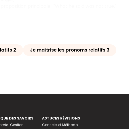
proposition principale : "What he said was not true."
atifs 2
Je maîtrise les pronoms relatifs 3
EQUE DES SAVOIRS
ASTUCES RÉVISIONS
nomie-Gestion
Conseils et Méthodo