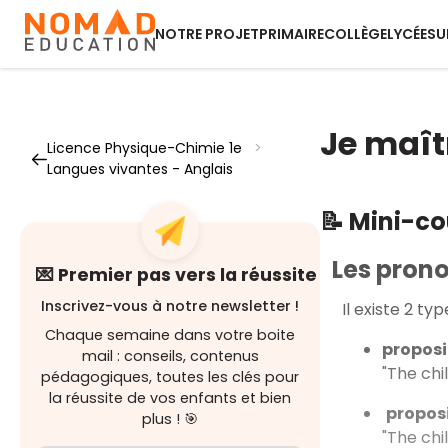
NOTRE PROJET
PRIMAIRE
COLLÈGE
LYCÉE
SU
Je maît
Licence Physique-Chimie 1e
>
Langues vivantes - Anglais
📝 Mini-c
Les prono
💌 Premier pas vers la réussite
Inscrivez-vous à notre newsletter !
Il existe 2 ty
Chaque semaine dans votre boite
proposi
mail : conseils, contenus
"The chi
pédagogiques, toutes les clés pour
la réussite de vos enfants et bien
proposi
plus ! 🎯
"The chi