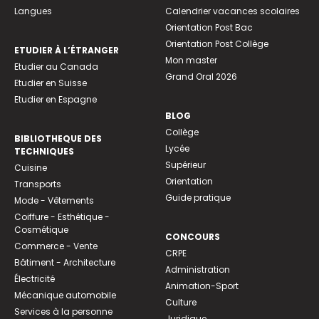
Langues
Calendrier vacances scolaires
Orientation Post Bac
Orientation Post Collège
ETUDIER À L’ÉTRANGER
Mon master
Etudier au Canada
Grand Oral 2026
Etudier en Suisse
Etudier en Espagne
BLOG
Collège
BIBLIOTHEQUE DES
Lycée
TECHNIQUES
Supérieur
Cuisine
Orientation
Transports
Guide pratique
Mode - Vêtements
Coiffure - Esthétique -
Cosmétique
CONCOURS
Commerce - Vente
CRPE
Bâtiment - Architecture
Administration
Électricité
Animation-Sport
Mécanique automobile
Culture
Services à la personne
Juridique