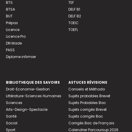
BTS
TEF
BTSA
DELF B1
BUT
DELF B2
Prépas
TOEIC
Licence
TOEFL
Licence Pro
DN Made
PASS
Diplome infirmier
BIBLIOTHEQUE DES SAVOIRS
ASTUCES RÉVISIONS
Droit-Economie-Gestion
Conseils et Méthodo
Littérature-Sciences Humaines
Sujets probables Brevet
Sciences
Sujets Probables Bac
Arts-Design-Spectacle
Sujets corrigés Brevet
Santé
Sujets corrigés Bac
Social
Corrigés Bac de Français
Sport
Calendrier Parcoursup 2026