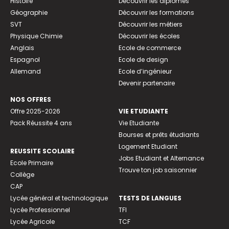
Histoire
Découvrir les diplômes
Géographie
Découvrir les formations
SVT
Découvrir les métiers
Physique Chimie
Découvrir les écoles
Anglais
Ecole de commerce
Espagnol
Ecole de design
Allemand
Ecole d’ingénieur
Devenir partenaire
NOS OFFRES
Offre 2025-2026
VIE ETUDIANTE
Pack Réussite 4 ans
Vie Etudiante
Bourses et prêts étudiants
Logement Etudiant
REUSSITE SCOLAIRE
Jobs Etudiant et Alternance
Ecole Primaire
Trouve ton job saisonnier
Collège
CAP
Lycée général et technologique
TESTS DE LANGUES
Lycée Professionnel
TFI
Lycée Agricole
TCF