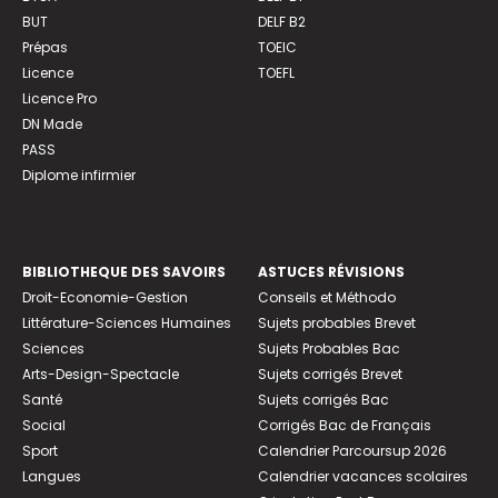
BUT
DELF B2
Prépas
TOEIC
Licence
TOEFL
Licence Pro
DN Made
PASS
Diplome infirmier
BIBLIOTHEQUE DES SAVOIRS
ASTUCES RÉVISIONS
Droit-Economie-Gestion
Conseils et Méthodo
Littérature-Sciences Humaines
Sujets probables Brevet
Sciences
Sujets Probables Bac
Arts-Design-Spectacle
Sujets corrigés Brevet
Santé
Sujets corrigés Bac
Social
Corrigés Bac de Français
Sport
Calendrier Parcoursup 2026
Langues
Calendrier vacances scolaires