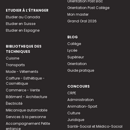
Orientation Post Bac
Orientation Post Collège
ETUDIER À L’ÉTRANGER
Mon master
Etudier au Canada
Grand Oral 2026
Etudier en Suisse
Etudier en Espagne
BLOG
Collège
BIBLIOTHEQUE DES
Lycée
TECHNIQUES
Supérieur
Cuisine
Orientation
Transports
Guide pratique
Mode - Vêtements
Coiffure - Esthétique -
Cosmétique
CONCOURS
Commerce - Vente
CRPE
Bâtiment - Architecture
Administration
Électricité
Animation-Sport
Mécanique automobile
Culture
Services à la personne
Juridique
Accompagnement Petite
Santé-Social et Médico-Social
enfance