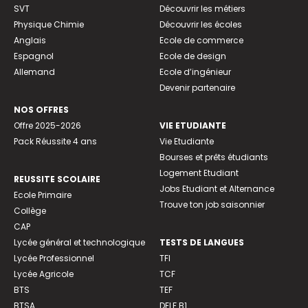
SVT
Découvrir les métiers
Physique Chimie
Découvrir les écoles
Anglais
Ecole de commerce
Espagnol
Ecole de design
Allemand
Ecole d’ingénieur
Devenir partenaire
NOS OFFRES
Offre 2025-2026
VIE ETUDIANTE
Pack Réussite 4 ans
Vie Etudiante
Bourses et prêts étudiants
Logement Etudiant
REUSSITE SCOLAIRE
Jobs Etudiant et Alternance
Ecole Primaire
Trouve ton job saisonnier
Collège
CAP
Lycée général et technologique
TESTS DE LANGUES
Lycée Professionnel
TFI
Lycée Agricole
TCF
BTS
TEF
BTSA
DELF B1