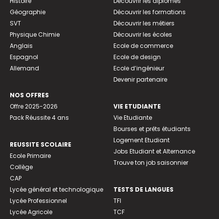
Histoire
Découvrir les diplômes
Géographie
Découvrir les formations
SVT
Découvrir les métiers
Physique Chimie
Découvrir les écoles
Anglais
Ecole de commerce
Espagnol
Ecole de design
Allemand
Ecole d’ingénieur
Devenir partenaire
NOS OFFRES
Offre 2025-2026
VIE ETUDIANTE
Pack Réussite 4 ans
Vie Etudiante
Bourses et prêts étudiants
Logement Etudiant
REUSSITE SCOLAIRE
Jobs Etudiant et Alternance
Ecole Primaire
Trouve ton job saisonnier
Collège
CAP
Lycée général et technologique
TESTS DE LANGUES
Lycée Professionnel
TFI
Lycée Agricole
TCF