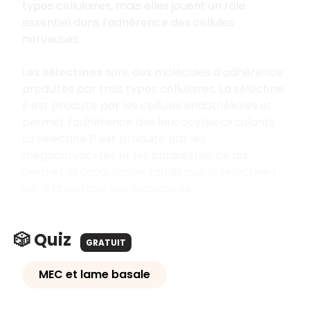
types cellulaires, mais elles jouent un rôle
essentiel dans l’adhérence des cellules
nerveuses.
Les
sélectines
sont des molécules d’adhérence
produites par trois types cellulaires. La sélectine
E est produite par les cellules endothéliales et
permet l’adhérence des leucocytes circulants.
La sélectine P est produite par les
mégacaryocytes et les plaquettes, ce qui
permet la coagulation, tandis que la sélectine L
est à la surface des leucocytes.
🎲 Quiz
GRATUIT
MEC et lame basale