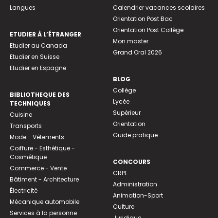
Langues
Calendrier vacances scolaires
Orientation Post Bac
Orientation Post Collège
ETUDIER À L’ÉTRANGER
Mon master
Etudier au Canada
Grand Oral 2026
Etudier en Suisse
Etudier en Espagne
BLOG
Collège
BIBLIOTHEQUE DES
Lycée
TECHNIQUES
Supérieur
Cuisine
Orientation
Transports
Guide pratique
Mode - Vêtements
Coiffure - Esthétique -
Cosmétique
CONCOURS
Commerce - Vente
CRPE
Bâtiment - Architecture
Administration
Électricité
Animation-Sport
Mécanique automobile
Culture
Services à la personne
Juridique