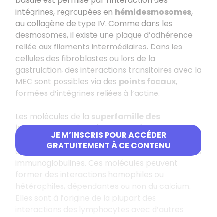
basale est permise par l’interaction des
intégrines, regroupées en
hémidesmosomes
,
au collagène de type IV. Comme dans les
desmosomes, il existe une plaque d’adhérence
reliée aux filaments intermédiaires. Dans les
cellules des fibroblastes ou lors de la
gastrulation, des interactions transitoires avec la
MEC sont possibles via des
points focaux
,
formées d’intégrines reliées à l’actine.
Les molécules de la
superfamille des
immunoglobulines
(ou Ig-CAM) sont des
JE M’INSCRIS POUR ACCÉDER
protéines formées d’une seule chaîne
GRATUITEMENT À CE CONTENU
contenant 1 à 7 domaines semblables à celui des
immunoglobulines. Ces molécules peuvent
former des interactions homophiles ou
hétérophiles, dépendantes ou non du calcium.
Elles sont à l’origine de la plupart des
interactions des lymphocytes avec d’autres