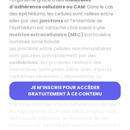
d’adhérence cellulaire ou CAM
. Dans le cas
des épithéliums, les cellules sont reliées entre
elles par des
jonctions
et l’ensemble de
l’épithélium est rattaché côté basal à une
matrice extracellulaire
(MEC)
particulière
nommée lame basale.
Les jonctions entre cellules non immunitaires
sont assurées principalement par des
cadhérines
, des protéines réalisant des
interactions homophiles (donc avec d’autres
cadhérines seulement) dépendantes du
calcium. Ces cadhérines sont regroupées et
JE M’INSCRIS POUR ACCÉDER
forment des
jonctions adhérentes
au sommet
GRATUITEMENT À CE CONTENU
des cellules, l’ensemble des jonctions formant
une zone nommée
zonula adherens
tandis que
les regroupements de plus faible ampleur sont
des
macula adherens
. La résistance de ces
structures est permise par des interactions côté