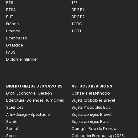
BTS
TEF
BTSA
DELF B1
BUT
DELF B2
Prépas
TOEIC
Licence
TOEFL
Licence Pro
DN Made
PASS
Diplome infirmier
BIBLIOTHEQUE DES SAVOIRS
ASTUCES RÉVISIONS
Droit-Economie-Gestion
Conseils et Méthodo
Littérature-Sciences Humaines
Sujets probables Brevet
Sciences
Sujets Probables Bac
Arts-Design-Spectacle
Sujets corrigés Brevet
Santé
Sujets corrigés Bac
Social
Corrigés Bac de Français
Sport
Calendrier Parcoursup 2026