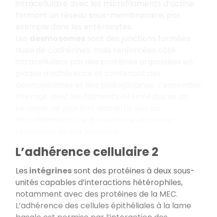
intracellulaire avec les microfilaments d’actine
formant un réseau sous-membranaire, par
exemple dans les entérocytes.
Les
desmosomes
sont des jonctions formées
aussi de cadhérines, mais renforcées côté
intracellulaire par des protéines organisées en
plaque d’adhérence et contenant des
desmoplakines et des plakoglobines. L’ensemble
interagit avec les filaments intermédiaires de
kératine, de plus fort diamètre que les
microfilaments, ce qui renforce encore la
résistance de ces jonctions.
L’adhérence cellulaire 2
Les
intégrines
sont des protéines à deux sous-
unités capables d’interactions hétérophiles,
notamment avec des protéines de la MEC.
L’adhérence des cellules épithéliales à la lame