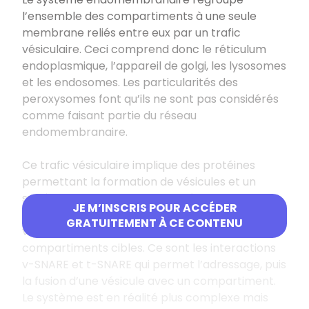
l’ensemble des compartiments à une seule
membrane reliés entre eux par un trafic
vésiculaire. Ceci comprend donc le réticulum
endoplasmique, l’appareil de golgi, les lysosomes
et les endosomes. Les particularités des
peroxysomes font qu’ils ne sont pas considérés
comme faisant partie du réseau
endomembranaire.
Ce trafic vésiculaire implique des protéines
permettant la formation de vésicules et un
système d’adressage. Les protéines de ciblages
JE M’INSCRIS POUR ACCÉDER
sont des
SNARE
. On distingue les v-SNARE,
GRATUITEMENT À CE CONTENU
vésiculaires et les t-SNARE, qui sont sur les
compartiments cibles. Ce sont les interactions
v-SNARE et t-SNARE qui permet l’adressage, puis
la fusion d’une vésicule avec un compartiment.
Le système est en réalité plus complexe mais