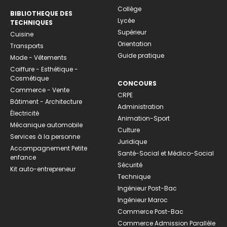
Collège
BIBLIOTHEQUE DES
Lycée
TECHNIQUES
Supérieur
Cuisine
Orientation
Transports
Guide pratique
Mode - Vêtements
Coiffure - Esthétique -
Cosmétique
CONCOURS
Commerce - Vente
CRPE
Bâtiment - Architecture
Administration
Électricité
Animation-Sport
Mécanique automobile
Culture
Services à la personne
Juridique
Accompagnement Petite
Santé-Social et Médico-Social
enfance
Sécurité
Kit auto-entrepreneur
Technique
Ingénieur Post-Bac
Ingénieur Maroc
Commerce Post-Bac
Commerce Admission Parallèle