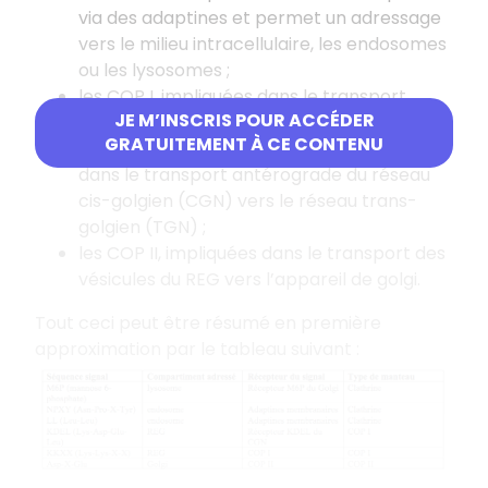
via des adaptines et permet un adressage
vers le milieu intracellulaire, les endosomes
ou les lysosomes ;
les COP I, impliquées dans le transport
JE M’INSCRIS POUR ACCÉDER
rétrograde au sein du réseau golgien et de
GRATUITEMENT À CE CONTENU
l’appareil de golgi vers le REG, ainsi que
dans le transport antérograde du réseau
cis-golgien (CGN) vers le réseau trans-
golgien (TGN) ;
les COP II, impliquées dans le transport des
vésicules du REG vers l’appareil de golgi.
Tout ceci peut être résumé en première
approximation par le tableau suivant :