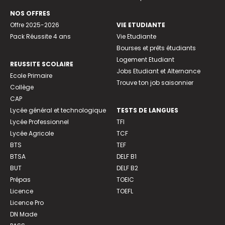
NOS OFFRES
Offre 2025-2026
VIE ETUDIANTE
Pack Réussite 4 ans
Vie Etudiante
Bourses et prêts étudiants
Logement Etudiant
REUSSITE SCOLAIRE
Jobs Etudiant et Alternance
Ecole Primaire
Trouve ton job saisonnier
Collège
CAP
Lycée général et technologique
TESTS DE LANGUES
Lycée Professionnel
TFI
Lycée Agricole
TCF
BTS
TEF
BTSA
DELF B1
BUT
DELF B2
Prépas
TOEIC
Licence
TOEFL
Licence Pro
DN Made