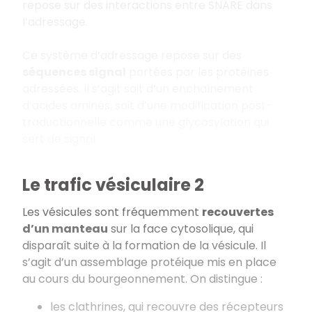
repose sur des interactions entre SNARE dans
l’adressage.
Ce système d’adressage repose sur des
séquences signal
portées par les protéines
adressées. Il s’agit soit d’un enchaînement
d’acides aminés, soit d’une modification post-
traductionnelle comme une glycosylation qui
sert de signal.
Le trafic vésiculaire 2
Les vésicules sont fréquemment
recouvertes
d’un manteau
sur la face cytosolique, qui
disparaît suite à la formation de la vésicule. Il
s’agit d’un assemblage protéique mis en place
au cours du bourgeonnement. On distingue :
les clathrines, qui recouvre des récepteurs