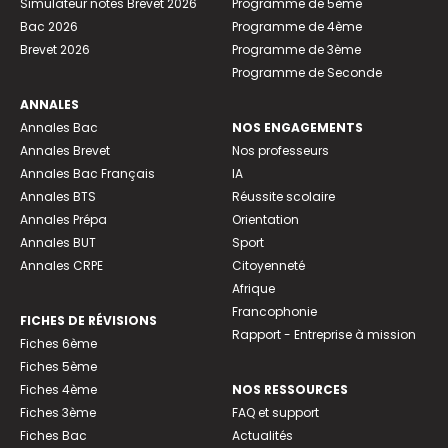
Simulateur notes Brevet 2026
Programme de 5ème
Bac 2026
Programme de 4ème
Brevet 2026
Programme de 3ème
Programme de Seconde
ANNALES
Annales Bac
NOS ENGAGEMENTS
Annales Brevet
Nos professeurs
Annales Bac Français
IA
Annales BTS
Réussite scolaire
Annales Prépa
Orientation
Annales BUT
Sport
Annales CRPE
Citoyenneté
Afrique
Francophonie
FICHES DE RÉVISIONS
Rapport - Entreprise à mission
Fiches 6ème
Fiches 5ème
Fiches 4ème
NOS RESSOURCES
Fiches 3ème
FAQ et support
Fiches Bac
Actualités