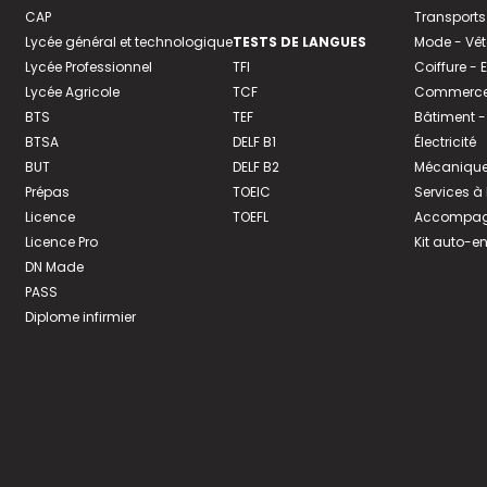
CAP
Transports
Lycée général et technologique
TESTS DE LANGUES
Mode - Vê
Lycée Professionnel
TFI
Coiffure -
Lycée Agricole
TCF
Commerce 
BTS
TEF
Bâtiment -
BTSA
DELF B1
Électricité
BUT
DELF B2
Mécanique
Prépas
TOEIC
Services à
Licence
TOEFL
Accompagn
Licence Pro
Kit auto-e
DN Made
PASS
Diplome infirmier