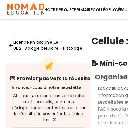
NOTRE PROJET
PRIMAIRE
COLLÈGE
LYCÉE
SU
Cellule 
Licence Philosophie 2e
>
UE 2 : Biologie cellulaire - Histologie
📝 Mini-c
Organisat
💌 Premier pas vers la réussite
Inscrivez-vous à notre newsletter !
Les cellules 
information g
Chaque semaine dans votre boite
Les
cellules 
mail : conseils, contenus
pédagogiques, toutes les clés pour
l’ADN sous l
la réussite de vos enfants et bien
parasite de l
plus ! 🎯
chez les méta