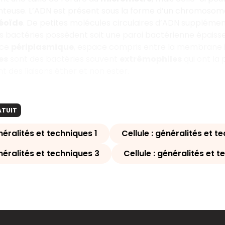
teuse. L’ADN est présent sous la forme d’un chromosome 
éoïde
. De petites molécules circulaires d’ADN supplémen
s bactéries possèdent soit une paroi bactérienne épaisse
ace
périplasmique
, espace compris entre la membrane 
es
sont des bactéries souvent
extrêmophiles
qui ont la
t des liaisons éther et non ester.
ATUIT
énéralités et techniques 1
Cellule : généralités et t
énéralités et techniques 3
Cellule : généralités et 