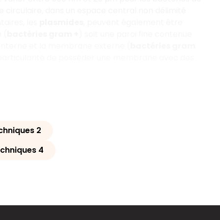
circulaire, dans un espace central non délimité
taires, les
plasmides
, peuvent également être
 (
bactéries gram +
) soit une paroi fine contenue
interne et la membrane externe (
bactéries gram
 particularité de posséder une membrane avec des
echniques 2
techniques 4