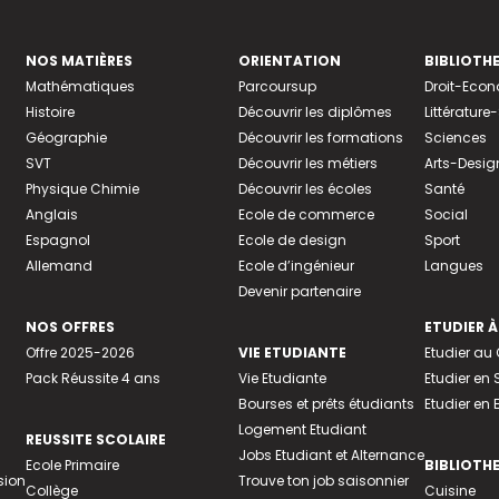
NOS MATIÈRES
ORIENTATION
BIBLIOTH
Mathématiques
Parcoursup
Droit-Eco
Histoire
Découvrir les diplômes
Littératur
Géographie
Découvrir les formations
Sciences
SVT
Découvrir les métiers
Arts-Desig
Physique Chimie
Découvrir les écoles
Santé
Anglais
Ecole de commerce
Social
Espagnol
Ecole de design
Sport
Allemand
Ecole d’ingénieur
Langues
Devenir partenaire
NOS OFFRES
ETUDIER À
Offre 2025-2026
VIE ETUDIANTE
Etudier a
Pack Réussite 4 ans
Vie Etudiante
Etudier en 
Bourses et prêts étudiants
Etudier en
Logement Etudiant
REUSSITE SCOLAIRE
Jobs Etudiant et Alternance
Ecole Primaire
BIBLIOTH
sion
Trouve ton job saisonnier
Collège
Cuisine