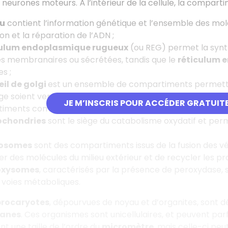
 neurones moteurs. À l’intérieur de la cellule, la compart
u
contient l’information génétique et l’ensemble des mol
ion et la réparation de l’ADN ;
culum endoplasmique rugueux
(ou REG) permet la synth
s membranaires ou sécrétées, tandis que le
réticulum 
es ;
il de golgi
est un ensemble de compartiments permettan
e soient vers des granules de sécrétion, soit vers la m
JE M’INSCRIS POUR ACCÉDER GRATUIT
iments comme les peroxysomes ;
ochondries
sont le siège du catabolisme oxydatif et per
osomes
sont des compartiments issus de la fusion des vé
r des molécules du milieu extérieur et de recycler les 
oxysomes
, caractérisés par la présence de peroxydase, 
 voies métaboliques.
 procaryotes
, dépourvues de noyau et d’organites, sont d
canes
. Ces organismes sont unicellulaires, et peuvent pa
nt une taille de l’ordre du
micromètre
, mais celle-ci pe