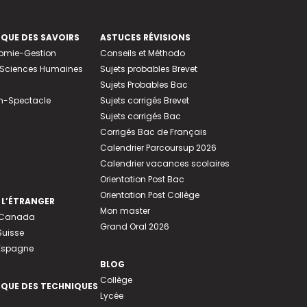
EQUE DES SAVOIRS
ASTUCES RÉVISIONS
nomie-Gestion
Conseils et Méthodo
e-Sciences Humaines
Sujets probables Brevet
Sujets Probables Bac
n-Spectacle
Sujets corrigés Brevet
Sujets corrigés Bac
Corrigés Bac de Français
Calendrier Parcoursup 2026
Calendrier vacances scolaires
Orientation Post Bac
Orientation Post Collège
 L’ÉTRANGER
Mon master
u Canada
Grand Oral 2026
Suisse
 Espagne
BLOG
Collège
EQUE DES TECHNIQUES
Lycée