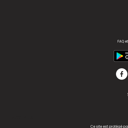
FAQ et
v2.311.4 US
Ce site est protégé p