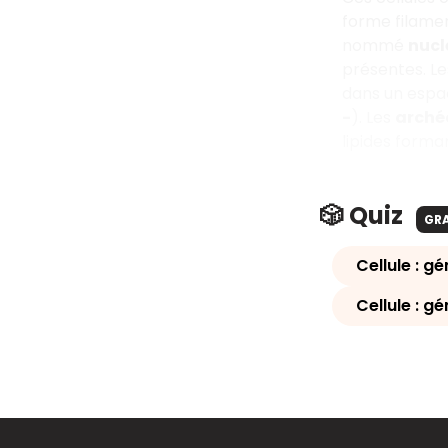
forme filamen
nommé
nucl
présentes. Le
dans un esp
-
). Les
arché
lipides forman
🎲 Quiz
GR
Cellule : g
Cellule : g