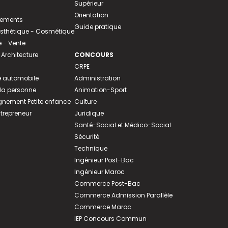
Supérieur
Orientation
tements
Guide pratique
 Esthétique - Cosmétique
- Vente
 Architecture
CONCOURS
CRPE
 automobile
Administration
 la personne
Animation-Sport
ement Petite enfance
Culture
ntrepreneur
Juridique
Santé-Social et Médico-Social
Sécurité
Technique
Ingénieur Post-Bac
Ingénieur Maroc
Commerce Post-Bac
Commerce Admission Parallèle
Commerce Maroc
IEP Concours Commun