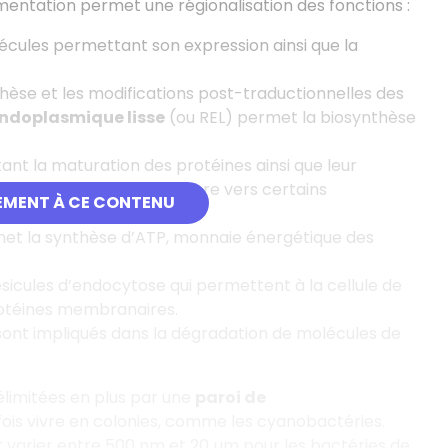
imentation permet une régionalisation des fonctions :
écules permettant son expression ainsi que la
èse et les modifications post-traductionnelles des
endoplasmique lisse
(ou REL) permet la biosynthèse
t la maturation des protéines ainsi que leur
embrane plasmique ou encore vers certains
EMENT À CE CONTENU
met la synthèse d’ATP, monnaie énergétique des
sicules d’endocytose qui permettent à la cellule de
protéines membranaires.
sont impliqués dans la dégradation de molécules de
élimitées en plus par une
paroi de
rfois vivre en colonies, comme les cyanobactéries.
ut varier entre 500 nm et 20 µm pour les bactéries de