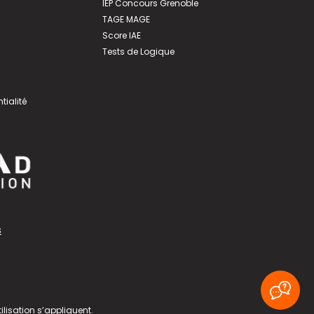
IEP Concours Grenoble
TAGE MAGE
Score IAE
Tests de Logique
tialité
s
ilisation
s’appliquent.