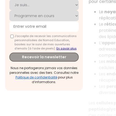
pour certains
Le
noya
réplicat
Le
réti
protéine
des lipid
J'accepte de recevoir les communications
personnalisées de Nomad Education,
L’
appare
basées sur le suivi de mes ouvertures
adressag
d'emails (à l’aide de pixels).
En savoir plus
compart
Recevoir la newsletter
Les
mit
cellules ;
Nous ne partagerons jamais vos données
personnelles avec des tiers. Consultez notre
Les
end
Politique de confidentialité
pour plus
récupére
d’informations.
Les
per
diverses
Les
cellules
peptidogly
Ces cellules o