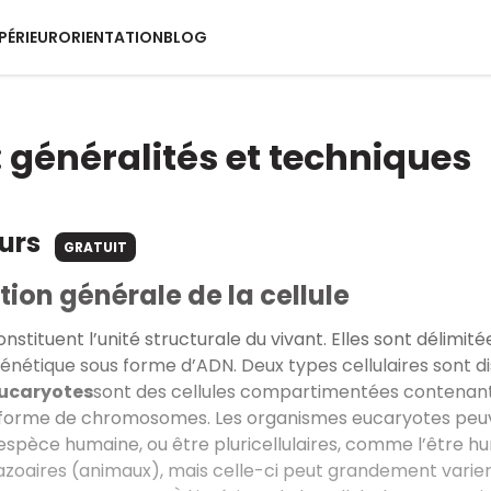
PÉRIEUR
ORIENTATION
BLOG
: généralités et techniques
ours
GRATUIT
ion générale de la cellule
constituent l’unité structurale du vivant. Elles sont dél
énétique sous forme d’ADN. Deux types cellulaires sont di
eucaryotes
sont des cellules compartimentées contenant 
a forme de chromosomes. Les organismes eucaryotes peuv
’espèce humaine, ou être pluricellulaires, comme l’être h
zoaires (animaux), mais celle-ci peut grandement varier