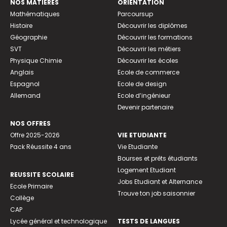
NOS MATIÈRES
ORIENTATION
Mathématiques
Parcoursup
Histoire
Découvrir les diplômes
Géographie
Découvrir les formations
SVT
Découvrir les métiers
Physique Chimie
Découvrir les écoles
Anglais
Ecole de commerce
Espagnol
Ecole de design
Allemand
Ecole d’ingénieur
Devenir partenaire
NOS OFFRES
Offre 2025-2026
VIE ETUDIANTE
Pack Réussite 4 ans
Vie Etudiante
Bourses et prêts étudiants
Logement Etudiant
REUSSITE SCOLAIRE
Jobs Etudiant et Alternance
Ecole Primaire
Trouve ton job saisonnier
Collège
CAP
Lycée général et technologique
TESTS DE LANGUES