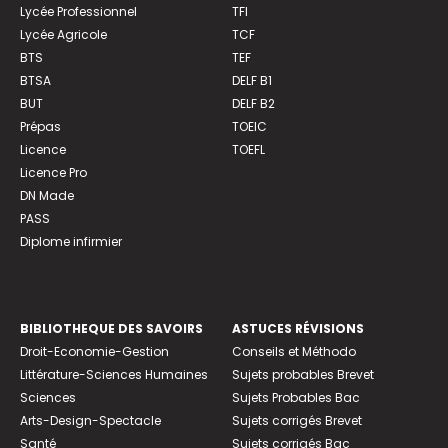
Lycée Professionnel
TFI
Lycée Agricole
TCF
BTS
TEF
BTSA
DELF B1
BUT
DELF B2
Prépas
TOEIC
Licence
TOEFL
Licence Pro
DN Made
PASS
Diplome infirmier
BIBLIOTHEQUE DES SAVOIRS
ASTUCES RÉVISIONS
Droit-Economie-Gestion
Conseils et Méthodo
Littérature-Sciences Humaines
Sujets probables Brevet
Sciences
Sujets Probables Bac
Arts-Design-Spectacle
Sujets corrigés Brevet
Santé
Sujets corrigés Bac