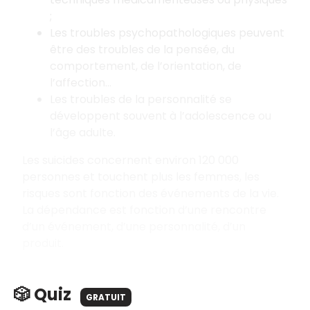
;
Les troubles psychopathologiques peuvent
être des troubles de la pensée, du
comportement, de l’orientation, de
l’affection…
Les troubles de la personnalité se
développent souvent à l’adolescence ou
l’âge adulte.
Les suicides concernent environ 120 000
personnes et touchent plus les femmes, les
risques sont fonction des événements de la vie.
La dépendance est fonction d’une rencontre
d’un événement, d’une personnalité, d’un
produit.
🎲 Quiz
GRATUIT