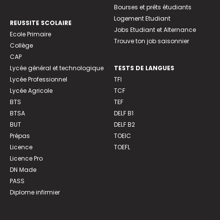
Bourses et prêts étudiants
Logement Etudiant
REUSSITE SCOLAIRE
Jobs Etudiant et Alternance
Ecole Primaire
Trouve ton job saisonnier
Collège
CAP
Lycée général et technologique
TESTS DE LANGUES
Lycée Professionnel
TFI
Lycée Agricole
TCF
BTS
TEF
BTSA
DELF B1
BUT
DELF B2
Prépas
TOEIC
Licence
TOEFL
Licence Pro
DN Made
PASS
Diplome infirmier