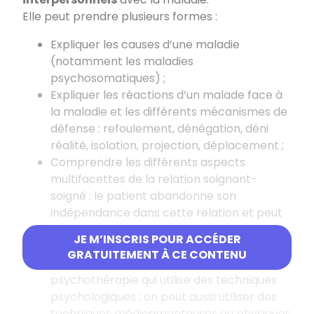
Elle peut prendre plusieurs formes :
Expliquer les causes d’une maladie
(notamment les maladies
psychosomatiques) ;
Expliquer les réactions d’un malade face à
la maladie et les différents mécanismes de
défense : refoulement, dénégation, déni
réalité, isolation, projection, déplacement ;
Comprendre les différents aspects
multifacettes de la relation soignant-
soigné : le patient abandonne son
indépendance dans cette relation et peut
se mettre en situation de régression qui
JE M’INSCRIS POUR ACCÉDER
favorise le transfert ;
GRATUITEMENT À CE CONTENU
Les traitements peuvent être de type
psychothérapie qui utilise des techniques
psychologiques ; on peut aussi utiliser des
techniques médicamenteuses ou physiques