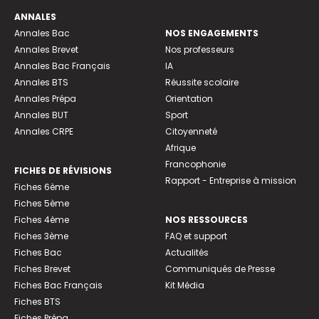
ANNALES
Annales Bac
NOS ENGAGEMENTS
Annales Brevet
Nos professeurs
Annales Bac Français
IA
Annales BTS
Réussite scolaire
Annales Prépa
Orientation
Annales BUT
Sport
Annales CRPE
Citoyenneté
Afrique
Francophonie
FICHES DE RÉVISIONS
Rapport - Entreprise à mission
Fiches 6ème
Fiches 5ème
Fiches 4ème
NOS RESSOURCES
Fiches 3ème
FAQ et support
Fiches Bac
Actualités
Fiches Brevet
Communiqués de Presse
Fiches Bac Français
Kit Média
Fiches BTS
Fiches Prépa