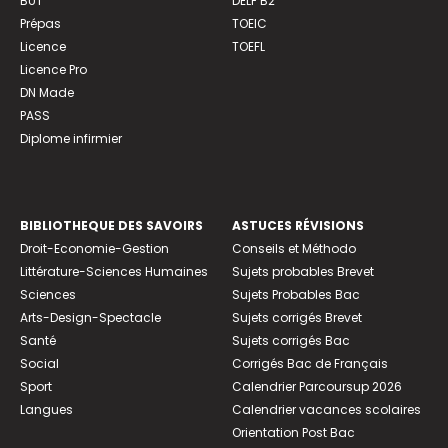
BUT
DELF B2
Prépas
TOEIC
Licence
TOEFL
Licence Pro
DN Made
PASS
Diplome infirmier
BIBLIOTHEQUE DES SAVOIRS
ASTUCES RÉVISIONS
Droit-Economie-Gestion
Conseils et Méthodo
Littérature-Sciences Humaines
Sujets probables Brevet
Sciences
Sujets Probables Bac
Arts-Design-Spectacle
Sujets corrigés Brevet
Santé
Sujets corrigés Bac
Social
Corrigés Bac de Français
Sport
Calendrier Parcoursup 2026
Langues
Calendrier vacances scolaires
Orientation Post Bac