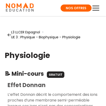
NOS OFFRES
L3 LLCER Espagnol
>
UE 3 : Physique - Biophysique - Physiologie
Physiologie
📝 Mini-cours
GRATUIT
Effet Donnan
L’effet Donnan décrit le comportement des ions
proches d’une membrane semi-perméable
lorsque ces ions n’ont pas des concentrations