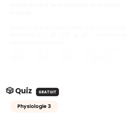
température et de la différence de potentiel
imposée.
Exemple : Si près d’une membrane, on a les ions
diffusibles
,
,
et
, la relation de
A
l
3
+
N
a
+
K
+
C
l
+
Donnan peut s’écrire :
[
N
a
+
]
2
f
[
N
a
+
]
1
f
=
[
K
+
]
2
f
[
K
+
]
1
f
=
[
C
l
−
]
1
f
[
C
l
−
]
2
f
=
(
[
A
l
3
+
]
2
f
🎲 Quiz
GRATUIT
Physiologie 3