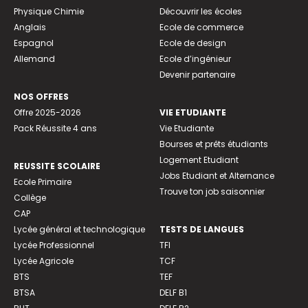
Physique Chimie
Découvrir les écoles
Anglais
Ecole de commerce
Espagnol
Ecole de design
Allemand
Ecole d’ingénieur
Devenir partenaire
NOS OFFRES
Offre 2025-2026
VIE ETUDIANTE
Pack Réussite 4 ans
Vie Etudiante
Bourses et prêts étudiants
Logement Etudiant
REUSSITE SCOLAIRE
Jobs Etudiant et Alternance
Ecole Primaire
Trouve ton job saisonnier
Collège
CAP
Lycée général et technologique
TESTS DE LANGUES
Lycée Professionnel
TFI
Lycée Agricole
TCF
BTS
TEF
BTSA
DELF B1