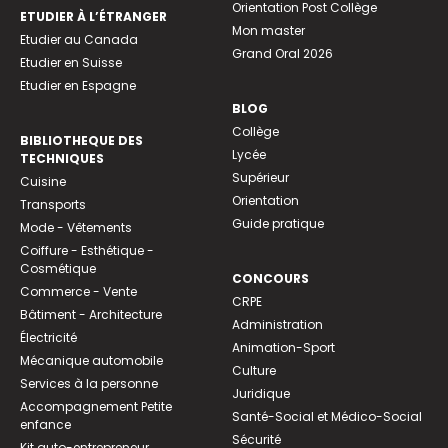
Orientation Post Collège
ETUDIER À L’ÉTRANGER
Mon master
Etudier au Canada
Grand Oral 2026
Etudier en Suisse
Etudier en Espagne
BLOG
Collège
BIBLIOTHEQUE DES
Lycée
TECHNIQUES
Supérieur
Cuisine
Orientation
Transports
Guide pratique
Mode - Vêtements
Coiffure - Esthétique -
Cosmétique
CONCOURS
Commerce - Vente
CRPE
Bâtiment - Architecture
Administration
Électricité
Animation-Sport
Mécanique automobile
Culture
Services à la personne
Juridique
Accompagnement Petite
Santé-Social et Médico-Social
enfance
Sécurité
Kit auto-entrepreneur