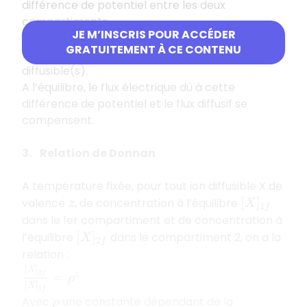
différence de potentiel entre les deux
compartiments.
JE M’INSCRIS POUR ACCÉDER
Cette différence de potentiel est imposée par
GRATUITEMENT À CE CONTENU
l’ion protéique et est subie par le ou les ion(s)
diffusible(s).
A l’équilibre, le flux électrique dû à cette
différence de potentiel et le flux diffusif se
compensent.
3. Relation de Donnan
A température fixée, pour tout ion diffusible X de
valence
, de concentration à l’équilibre
z
[
X
]
1
f
dans le 1er compartiment et de concentration à
l’équilibre
dans le compartiment 2, on a la
[
X
]
2
f
relation :
[
X
]
2
f
[
X
]
1
f
=
ρ
z
Avec
une constante dépendant de la
ρ