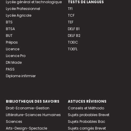
Lycée général et technologique
TESTS DE LANGUES
Lycée Professionnel
TFI
Lycée Agricole
TCF
BTS
TEF
BTSA
DELF B1
BUT
DELF B2
Prépas
TOEIC
Licence
TOEFL
Licence Pro
DN Made
PASS
Diplome infirmier
BIBLIOTHEQUE DES SAVOIRS
ASTUCES RÉVISIONS
Droit-Economie-Gestion
Conseils et Méthodo
Littérature-Sciences Humaines
Sujets probables Brevet
Sciences
Sujets Probables Bac
Arts-Design-Spectacle
Sujets corrigés Brevet