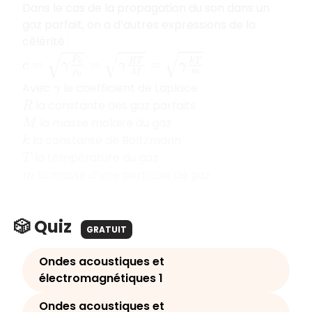
Dans le cas de la propagation du son dans un
gaz parfait, on a d’autres expressions de la
célérité :
c
=
γ
P
0
ρ
0
=
γ
R
T
M
=
γ
k
T
m
Avec
le coefficient de Laplace
γ
la constante des gaz parfaits
R
la masse molaire du gaz
M
la constante de Boltzmann
k
la température du gaz
T
la masse d’une particule de gaz
m
🎲 Quiz
GRATUIT
Ondes acoustiques et
électromagnétiques 1
Ondes acoustiques et