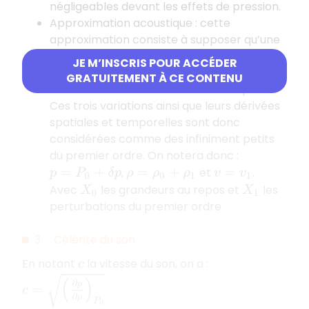
négligeables devant les effets de pression.
Approximation acoustique : cette
approximation consiste à supposer qu’une
onde sonore engendre des variations de
JE M’INSCRIS POUR ACCÉDER
pression, de masse volumique et de vitesse
GRATUITEMENT À CE CONTENU
très faibles devant leur valeur au repos.
Ces trois variations ainsi que leurs dérivées
spatiales et temporelles sont donc
considérées comme des infiniment petits
du premier ordre. On notera donc :
,
et
.
p
=
P
0
+
δ
p
ρ
=
ρ
0
+
ρ
1
v
=
v
1
Avec
les grandeurs au repos et
les
X
0
X
1
perturbations du premier ordre.
3. Célérité du son
En notant
la vitesse du son, on a :
c
c
=
(
∂
p
∂
ρ
)
P
0