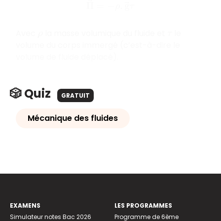
Π
→
=
−
ρ
.
g
→
τ
Avec
la masse volumique du fluide et
le
ρ
τ
volume du corps immergé (c’est-à-dire le
volume de fluide déplacé).
🎲 Quiz
GRATUIT
Mécanique des fluides
EXAMENS
LES PROGRAMMES
Simulateur notes Bac 2026
Programme de 6ème