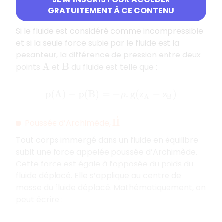
Relation fondamentale de la statique des
GRATUITEMENT À CE CONTENU
fluides pour un fluide incompressible
Si le fluide est considéré comme incompressible
et si la seule force subie par le fluide est la
pesanteur, la différence de pression entre deux
points
et
du fluide est telle que :
A
B
p
(
A
)
−
p
(
B
)
=
−
ρ
.
g
(
z
A
−
z
B
)
Π
→
Poussée d’Archimède,
Tout corps immergé dans un fluide en équilibre
subit une force appelée poussée d’Archimède.
Cette force est égale à l’opposée du poids du
fluide déplacé. Elle s’applique au centre de
masse du fluide déplacé. Mathématiquement, on
peut écrire :