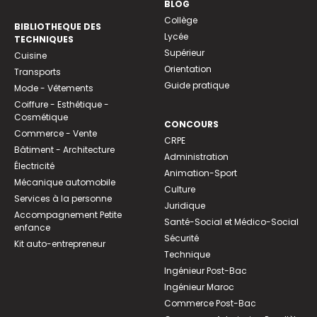
BLOG
Collège
BIBLIOTHEQUE DES
Lycée
TECHNIQUES
Supérieur
Cuisine
Orientation
Transports
Guide pratique
Mode - Vêtements
Coiffure - Esthétique -
Cosmétique
CONCOURS
Commerce - Vente
CRPE
Bâtiment - Architecture
Administration
Électricité
Animation-Sport
Mécanique automobile
Culture
Services à la personne
Juridique
Accompagnement Petite
Santé-Social et Médico-Social
enfance
Sécurité
Kit auto-entrepreneur
Technique
Ingénieur Post-Bac
Ingénieur Maroc
Commerce Post-Bac