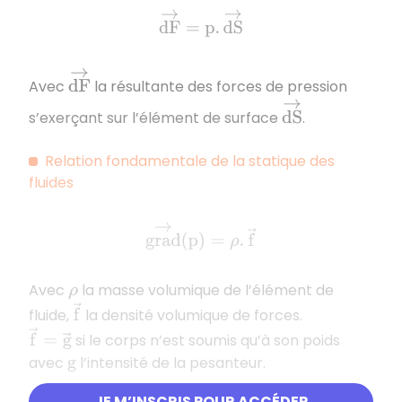
d
F
→
=
p
.
d
S
→
d
F
→
Avec
la résultante des forces de pression
d
S
→
s’exerçant sur l’élément de surface
.
Relation fondamentale de la statique des
fluides
g
r
a
d
→
(
p
)
=
ρ
.
f
→
Avec
la masse volumique de l’élément de
ρ
f
→
fluide,
la densité volumique de forces.
f
→
=
g
→
si le corps n’est soumis qu’à son poids
avec
l’intensité de la pesanteur.
g
JE M’INSCRIS POUR ACCÉDER