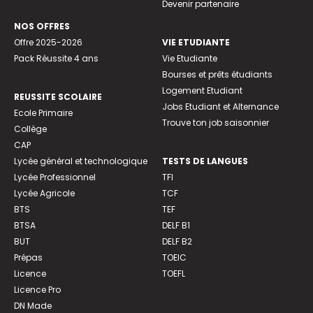
Devenir partenaire
NOS OFFRES
Offre 2025-2026
VIE ETUDIANTE
Pack Réussite 4 ans
Vie Etudiante
Bourses et prêts étudiants
Logement Etudiant
REUSSITE SCOLAIRE
Jobs Etudiant et Alternance
Ecole Primaire
Trouve ton job saisonnier
Collège
CAP
Lycée général et technologique
TESTS DE LANGUES
Lycée Professionnel
TFI
Lycée Agricole
TCF
BTS
TEF
BTSA
DELF B1
BUT
DELF B2
Prépas
TOEIC
Licence
TOEFL
Licence Pro
DN Made