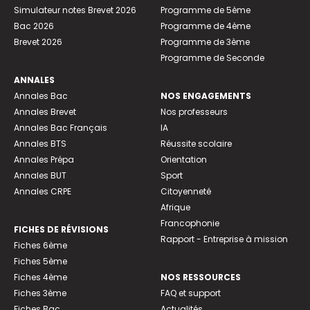
Simulateur notes Brevet 2026
Programme de 5ème
Bac 2026
Programme de 4ème
Brevet 2026
Programme de 3ème
Programme de Seconde
ANNALES
Annales Bac
NOS ENGAGEMENTS
Annales Brevet
Nos professeurs
Annales Bac Français
IA
Annales BTS
Réussite scolaire
Annales Prépa
Orientation
Annales BUT
Sport
Annales CRPE
Citoyenneté
Afrique
Francophonie
FICHES DE RÉVISIONS
Rapport - Entreprise à mission
Fiches 6ème
Fiches 5ème
Fiches 4ème
NOS RESSOURCES
Fiches 3ème
FAQ et support
Fiches Bac
Actualités