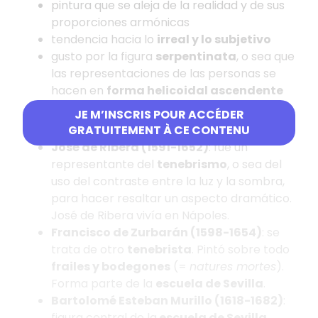
pintura que se aleja de la realidad y de sus
proporciones armónicas
tendencia hacia lo
irreal y lo subjetivo
gusto por la figura
serpentinata
, o sea que
las representaciones de las personas se
hacen en
forma helicoidal ascendente
JE M’INSCRIS POUR ACCÉDER
2. Pintura barroca
GRATUITEMENT À CE CONTENU
José de Ribera (1591-1652)
: fue un
representante del
tenebrismo
, o sea del
uso del contraste entre la luz y la sombra,
para hacer resaltar un aspecto dramático.
José de Ribera vivía en Nápoles.
Francisco de Zurbarán (1598-1654)
: se
trata de otro
tenebrista
. Pintó sobre todo
frailes y bodegones
(=
natures mortes
).
Forma parte de la
escuela de Sevilla
.
Bartolomé Esteban Murillo (1618-1682)
:
figura central de la
escuela de Sevilla
.