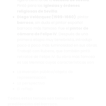
Pintó para las
iglesias y órdenes
religiosas de Sevilla
.
Diego Velázquez (1599-1660)
: pintor
barroco
, sin duda el pintor español
barroco más famoso. Fue el
pintor de
cámara de Felipe IV
. Después de una
primera etapa muy tenebrista, introdujo
poco a poco más luminosidad en sus obras.
Trabajó con Rubens, que también pintó
retratos de Felipe IV. Su obra más famosa
es Las Meninas cuyas características son:
La inversión público/objeto de
representación
La perspectiva
El reflejo
Todos estos temas son temas de
predilección del barroco.