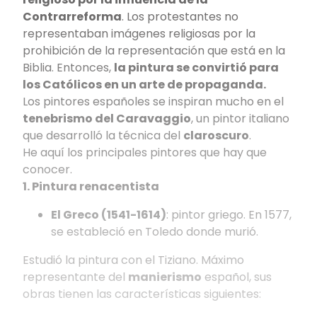
Contrarreforma
. Los protestantes no
representaban imágenes religiosas por la
prohibición de la representación que está en la
Biblia. Entonces,
la pintura se convirtió para
los Católicos en un arte de propaganda.
Los pintores españoles se inspiran mucho en el
tenebrismo del Caravaggio
, un pintor italiano
que desarrolló la técnica del
claroscuro
.
He aquí los principales pintores que hay que
conocer.
1. Pintura renacentista
El Greco (1541-1614)
: pintor griego. En 1577,
se estableció en Toledo donde murió.
Estudió la pintura con el Tiziano. Máximo
representante del
manierismo
español, sus
obras tienen las características siguientes: