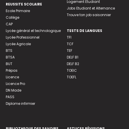
Logement Etudiant
REUSSITE SCOLAIRE
Jobs Etudiant et Alternance
Ecole Primaire
Trouve ton job saisonnier
Collège
CAP
Lycée général et technologique
TESTS DE LANGUES
Lycée Professionnel
TFI
Lycée Agricole
TCF
BTS
TEF
BTSA
DELF B1
BUT
DELF B2
Prépas
TOEIC
Licence
TOEFL
Licence Pro
DN Made
PASS
Diplome infirmier
BIBLIOTHEQUE DES SAVOIRS
ASTUCES RÉVISIONS