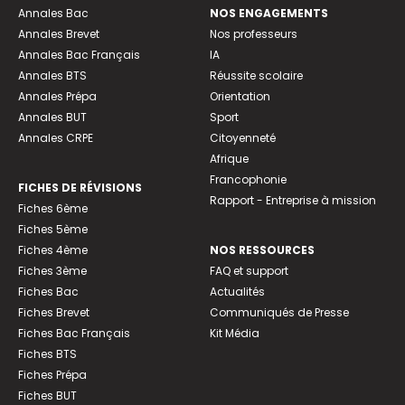
Annales Bac
NOS ENGAGEMENTS
Annales Brevet
Nos professeurs
Annales Bac Français
IA
Annales BTS
Réussite scolaire
Annales Prépa
Orientation
Annales BUT
Sport
Annales CRPE
Citoyenneté
Afrique
Francophonie
FICHES DE RÉVISIONS
Rapport - Entreprise à mission
Fiches 6ème
Fiches 5ème
Fiches 4ème
NOS RESSOURCES
Fiches 3ème
FAQ et support
Fiches Bac
Actualités
Fiches Brevet
Communiqués de Presse
Fiches Bac Français
Kit Média
Fiches BTS
Fiches Prépa
Fiches BUT