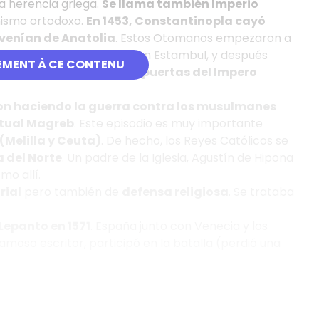
na herencia griega.
Se llama también Imperio
anismo ortodoxo.
En 1453, Constantinopla cayó
venían de Anatolia
. Estos Otomanos empezaron a
ntinopla que se convirtió en Estambul, y después
EMENT À CE CONTENU
arias veces, o sea a las puertas del Impero
eron haciendo la guerra contra los musulmanes
ctual Magreb
. Este episodio es muy importante
(Melilla y Ceuta)
. De hecho, los Reyes Católicos se
 del Norte
. Un padre de la Iglesia, Agustín de Hipona
mo allí.
rial
pero también de
defensa religiosa
. Se trataba
Lepanto en 1571
. España junto con Venecia y los
amoso escritor, participó en la batalla (perdió una