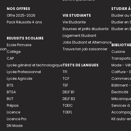
NOS OFFRES
ETUDIER À
Offre 2025-2026
VIE ETUDIANTE
Etudier a
Pack Réussite 4 ans
Vie Etudiante
Etudier en 
Bourses et prêts étudiants
Etudier en
Logement Etudiant
REUSSITE SCOLAIRE
Jobs Etudiant et Alternance
Ecole Primaire
BIBLIOTH
sion
Trouve ton job saisonnier
Collège
Cuisine
CAP
Transports
Lycée général et technologique
TESTS DE LANGUES
Mode - Vê
Lycée Professionnel
TFI
Coiffure -
Lycée Agricole
TCF
Commerce 
BTS
TEF
Bâtiment -
BTSA
DELF B1
Électricité
BUT
DELF B2
Mécanique
Prépas
TOEIC
Services à
Licence
TOEFL
Accompagn
Licence Pro
Kit auto-e
DN Made