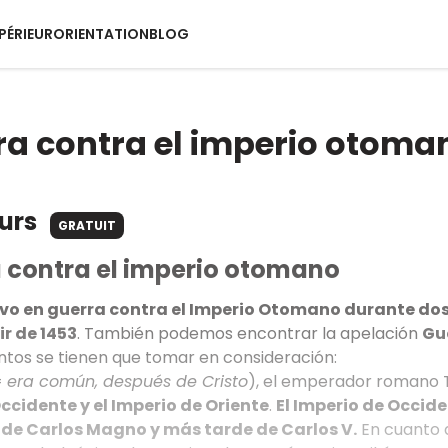
PÉRIEUR
ORIENTATION
BLOG
ra contra el imperio otoma
ours
GRATUIT
a contra el imperio otomano
vo en guerra contra el Imperio Otomano durante do
ir de 1453
. También podemos encontrar la apelación
Gu
ntos se tienen que tomar en consideración:
=
era común, después de Cristo
), el emperador romano T
ccidente y el Imperio de Oriente
.
El Imperio de Occide
de Carlos Magno y más tarde de Carlos V.
En cuanto 