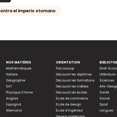
contra el imperio otomano
NOS MATIÈRES
ORIENTATION
BIBLIOTH
Mathématiques
Parcoursup
Droit-Eco
Histoire
Découvrir les diplômes
Littératur
Géographie
Découvrir les formations
Sciences
SVT
Découvrir les métiers
Arts-Desig
Physique Chimie
Découvrir les écoles
Santé
Anglais
Ecole de commerce
Social
Espagnol
Ecole de design
Sport
Allemand
Ecole d’ingénieur
Langues
Devenir partenaire