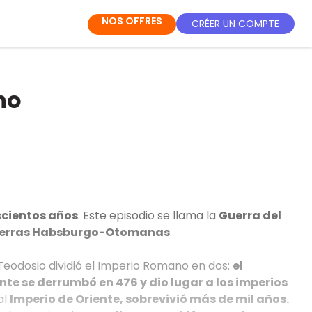
NOS OFFRES
CRÉER UN COMPTE
no
scientos años
. Este episodio se llama la
Guerra del
erras Habsburgo-Otomanas
.
eodosio dividió el Imperio Romano en dos:
el
nte se derrumbó en 476 y dio lugar a los imperios
al
Imperio de Oriente, sobrevivió más de mil años.