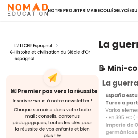
NOTRE PROJET
PRIMAIRE
COLLÈGE
LYCÉE
SU
La guer
L2 LLCER Espagnol
>
Histoire et civilisation du Siècle d’Or
espagnol
📝 Mini-c
La guerr
💌 Premier pas vers la réussite
España estu
Inscrivez-vous à notre newsletter !
Turco a part
Varios eleme
Chaque semaine dans votre boite
mail : conseils, contenus
• En 395 EC (
pédagogiques, toutes les clés pour
Imperio de O
la réussite de vos enfants et bien
germánicos 
plus ! 🎯