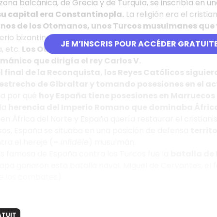
 zona balcánica, de Grecia y de Turquía, se inscribía en u
su capital era Constantinopla.
La religión era el cristi
anos de los Otomanos, unos Turcos musulmanes que 
perio bizantino, primero el actual Kosovo, después Consta
JE M’INSCRIS POUR ACCÉDER GRATUIT
, etc.
Los Otomanos llegaron a las puertas de Viena v
nico que dirigía el rey Carlos V.
 final de la Reconquista, los Reyes Católicos sigui
 estrecho de Gibraltar y tomando posesiones en el a
ca por qué
hoy España tiene posesiones en Marruecos 
 la
herencia del Imperio Romano que dominaba África
en África del Norte y España quería restaurar el cristianis
os, España se situaba en una posición de defensa
territo
tra el hereje (=
infidèle
) musulmán.
s famosa de España contra los Turcos fue la
batalla de 
apa ganaron esta batalla naval. Miguel de Cervantes, el f
 los combates).
ATUIT