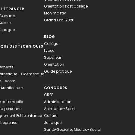
Orientation Post Collège
 L’ÉTRANGER
Mon master
u Canada
Grand Oral 2026
Suisse
 Espagne
BLOG
Collège
EQUE DES TECHNIQUES
Lycée
Supérieur
Orientation
tements
Guide pratique
 Esthétique - Cosmétique
- Vente
 Architecture
CONCOURS
CRPE
 automobile
Administration
 la personne
Animation-Sport
ement Petite enfance
Culture
ntrepreneur
Juridique
Santé-Social et Médico-Social