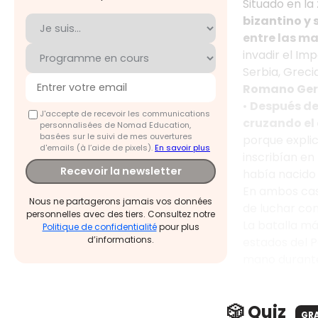
Situado en la
bizantino y 
entre las m
invadir el Im
Serbia, Grecia
Romano Germá
•
Después del
J'accepte de recevoir les communications
cruzando el
personnalisées de Nomad Education,
basées sur le suivi de mes ouvertures
porque expli
d'emails (à l’aide de pixels).
En savoir plus
inscribían en
Recevoir la newsletter
había nacido 
En ambos cas
Nous ne partagerons jamais vos données
de luchar con
personnelles avec des tiers. Consultez notre
La batalla má
Politique de confidentialité
pour plus
d’informations.
estados del P
mano durante
🎲 Quiz
GR