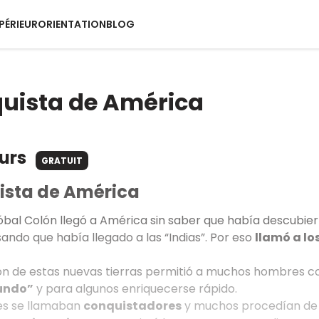
PÉRIEUR
ORIENTATION
BLOG
uista de América
ours
GRATUIT
ista de América
tóbal Colón llegó a América sin saber que había descubier
ndo que había llegado a las “Indias”. Por eso
llamó a lo
ión de estas nuevas tierras permitió a muchos hombres 
undo”
y para algunos enriquecerse rápido.
es se llamaban
conquistadores
y muchos procedían de 