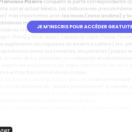
Francisco Pizarro
conquistó la parte correspondiente co
te con el actual México. Las civilizaciones precolombina
lón) más importantes eran
los Incas (zona andina) y 
chísimas más
.
JE M’INSCRIS POUR ACCÉDER GRATUIT
tadores importantes fueron Vasco Núñez de Balboa (Panam
gro (Perú) y Álvar Núñez Cabeza de Vaca (Texas, Florid
s explotaron las riquezas de América Latina (oro, pl
 productos como los tomates, las patatas (papas en 
e, la meta de los españoles era
convertir al catolicism
 españoles explotaron a los Indios como mano de obra, 
ales el fray Bartolomé de las Casas
.
e, en América, se organizó un sistema de
encomiendas
nos con un sistema de “deuda permanente” a cambio 
ncomiendas solían ser grandes propiedades y se inspirab
rohibió el trabajo forzado de los indios.
bién el
principio de otra esclavitud: la de los africano
ATUIT