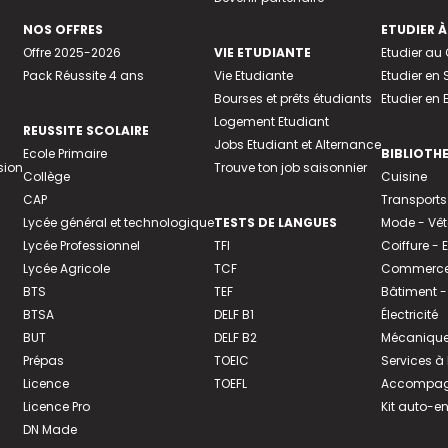
NOS OFFRES
ETUDIER À
Offre 2025-2026
VIE ETUDIANTE
Etudier a
Pack Réussite 4 ans
Vie Etudiante
Etudier en 
Bourses et prêts étudiants
Etudier en
Logement Etudiant
REUSSITE SCOLAIRE
Jobs Etudiant et Alternance
Ecole Primaire
BIBLIOTH
sion
Trouve ton job saisonnier
Collège
Cuisine
CAP
Transports
Lycée général et technologique
TESTS DE LANGUES
Mode - Vê
Lycée Professionnel
TFI
Coiffure -
Lycée Agricole
TCF
Commerce 
BTS
TEF
Bâtiment -
BTSA
DELF B1
Électricité
BUT
DELF B2
Mécanique
Prépas
TOEIC
Services à
Licence
TOEFL
Accompagn
Licence Pro
Kit auto-e
DN Made