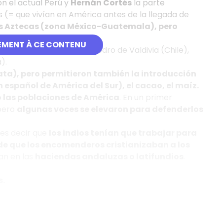
n el actual Perú y
Hernán Cortés
la parte
s (= que vivían en América antes de la llegada de
los Aztecas (zona México-Guatemala), pero
EMENT À CE CONTENU
á y costa pacífica), Pedro de Valdivia (Chile),
a).
ata), pero permitieron también la introducción
español de América del Sur), el cacao, el maíz.
o las poblaciones de América
. En un primer
pero
algunas voces se elevaron para defenderlos
, es decir que
los indios tenían que trabajar para
de que los encomenderos cristianizaban a los
an en las
haciendas andaluzas o latifundios
.
s.