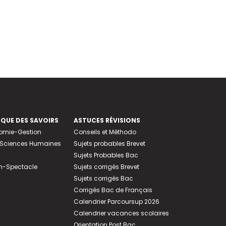
EQUE DES SAVOIRS
ASTUCES RÉVISIONS
nomie-Gestion
Conseils et Méthodo
e-Sciences Humaines
Sujets probables Brevet
Sujets Probables Bac
n-Spectacle
Sujets corrigés Brevet
Sujets corrigés Bac
Corrigés Bac de Français
Calendrier Parcoursup 2026
Calendrier vacances scolaires
Orientation Post Bac