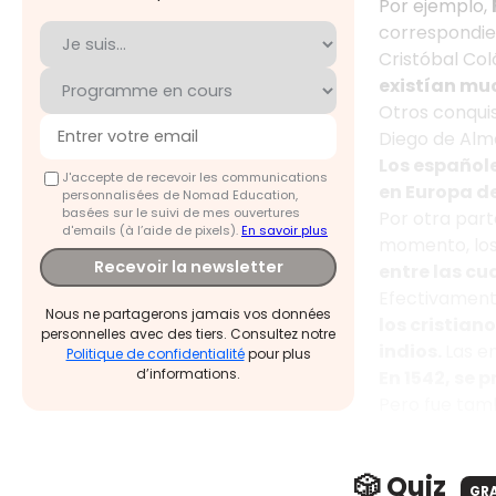
Por ejemplo,
correspondien
Cristóbal Co
existían mu
Otros conquis
Diego de Alma
Los españole
J'accepte de recevoir les communications
en Europa de
personnalisées de Nomad Education,
basées sur le suivi de mes ouvertures
Por otra part
d'emails (à l’aide de pixels).
En savoir plus
momento, los
Recevoir la newsletter
entre las cu
Efectivament
Nous ne partagerons jamais vos données
los cristia
personnelles avec des tiers. Consultez notre
indios.
Las e
Politique de confidentialité
pour plus
d’informations.
En 1542, se p
Pero fue tam
🎲 Quiz
GR