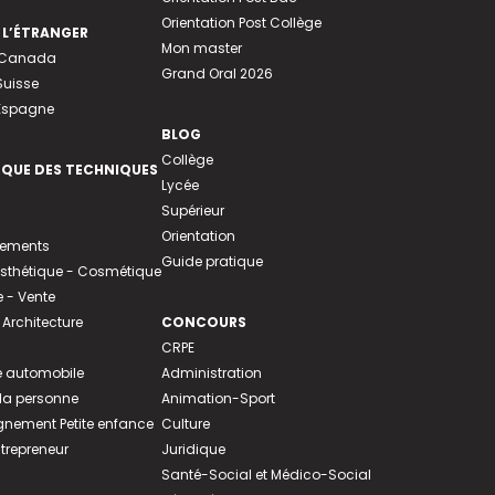
Orientation Post Collège
 L’ÉTRANGER
Mon master
u Canada
Grand Oral 2026
Suisse
 Espagne
BLOG
Collège
EQUE DES TECHNIQUES
Lycée
Supérieur
Orientation
tements
Guide pratique
 Esthétique - Cosmétique
- Vente
 Architecture
CONCOURS
CRPE
 automobile
Administration
 la personne
Animation-Sport
ement Petite enfance
Culture
ntrepreneur
Juridique
Santé-Social et Médico-Social