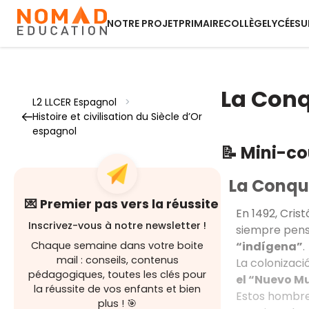
NOTRE PROJET
PRIMAIRE
COLLÈGE
LYCÉE
SU
La Conq
L2 LLCER Espagnol
>
Histoire et civilisation du Siècle d’Or
espagnol
📝 Mini-c
La Conqu
💌 Premier pas vers la réussite
En 1492, Cris
Inscrivez-vous à notre newsletter !
siempre pensa
“indígena”
.
Chaque semaine dans votre boite
mail : conseils, contenus
La colonizac
pédagogiques, toutes les clés pour
el “Nuevo M
la réussite de vos enfants et bien
Estos hombr
plus ! 🎯