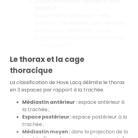
Cavité péritonéale (séreuse à deux
feuillets)
Espace rétro-péritonéal : reins,
uretère + passage des gros vaisseaux.
Espace sous-péritonéal : vessie,
organes génitaux et partie terminale
du tube digestif.
Le thorax et la cage
thoracique
La classification de Hove Lacq délimite le thorax
en 3 espaces par rapport à la trachée.
Médiastin antérieur :
espace antérieur à
la trachée ;
Espace postérieur :
espace postérieur à la
trachée ;
Médiastin moyen :
dans la projection de la