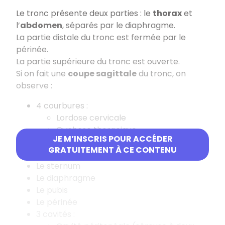
Le tronc présente deux parties : le
thorax
et
l’
abdomen
, séparés par le diaphragme.
La partie distale du tronc est fermée par le
périnée.
La partie supérieure du tronc est ouverte.
Si on fait une
coupe sagittale
du tronc, on
observe :
4 courbures :
Lordose cervicale
Cyphose thoracique
JE M’INSCRIS POUR ACCÉDER
Lordose lombaire
GRATUITEMENT À CE CONTENU
Cyphose sacrée
Le sternum
Le diaphragme
Le pubis
Le périnée
3 cavités :