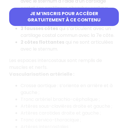
avec le sternum à l’aide d’un cartilage
costal. Les cartilages chondro-costaux
JE M’INSCRIS POUR ACCÉDER
sont de plus en plus large à mesure que l’on
GRATUITEMENT À CE CONTENU
va vers le bas.
3 fausses côtes
qui s’articulent avec un
cartilage costal commun avec la 7e côte.
2 côtes flottantes
qui ne sont articulées
avec le sternum.
Les espaces intercostaux sont remplis de
muscles et nerfs.
Vascularisation artérielle :
Crosse aortique : s’oriente en arrière et à
gauche ;
Tronc artériel brachio-céphalique ;
Artères sous-clavières droite et gauche ;
Artères carotides droite et gauche ;
Tronc cervico-thoracique ;
Artères intercostales ;