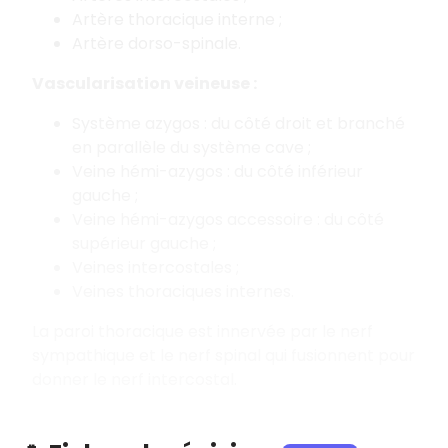
Artère thoracique interne ;
Artère dorso-spinale.
Vascularisation veineuse :
Système azygos : du côté droit et branché
en parallèle du système cave ;
Veine hémi-azygos : du côté inférieur
gauche ;
Veine hémi-azygos accessoire : du côté
supérieur gauche ;
Veines intercostales ;
Veines thoraciques internes.
La paroi thoracique est innervée par le nerf
sympathique et le nerf spinal qui fusionnent pour
donner le nerf intercostal.