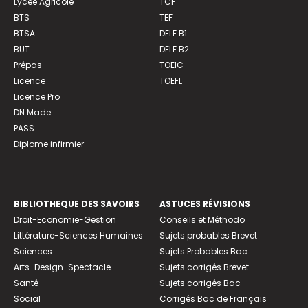
Lycée Agricole
TCF
BTS
TEF
BTSA
DELF B1
BUT
DELF B2
Prépas
TOEIC
Licence
TOEFL
Licence Pro
DN Made
PASS
Diplome infirmier
BIBLIOTHEQUE DES SAVOIRS
ASTUCES RÉVISIONS
Droit-Economie-Gestion
Conseils et Méthodo
Littérature-Sciences Humaines
Sujets probables Brevet
Sciences
Sujets Probables Bac
Arts-Design-Spectacle
Sujets corrigés Brevet
Santé
Sujets corrigés Bac
Social
Corrigés Bac de Français