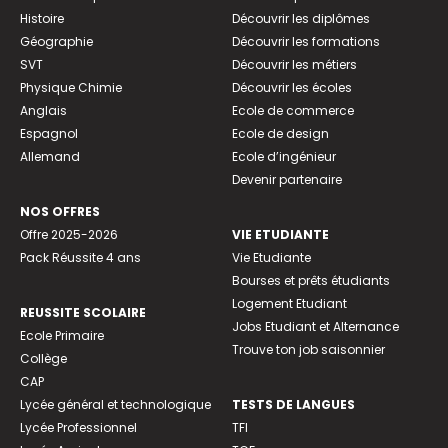
Histoire
Découvrir les diplômes
Géographie
Découvrir les formations
SVT
Découvrir les métiers
Physique Chimie
Découvrir les écoles
Anglais
Ecole de commerce
Espagnol
Ecole de design
Allemand
Ecole d’ingénieur
Devenir partenaire
NOS OFFRES
Offre 2025-2026
VIE ETUDIANTE
Pack Réussite 4 ans
Vie Etudiante
Bourses et prêts étudiants
Logement Etudiant
REUSSITE SCOLAIRE
Jobs Etudiant et Alternance
Ecole Primaire
Trouve ton job saisonnier
Collège
CAP
Lycée général et technologique
TESTS DE LANGUES
Lycée Professionnel
TFI