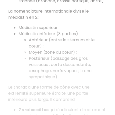
trachée (bronche, crosse aortique, aorte).
La nomenclature internationale divise le
médiastin en 2 :
Médiastin supérieur
Médiastin inférieur (3 parties) :
Antérieur (entre le sternum et le
cœur) ;
Moyen (zone du cœur) ;
Postérieur (passage des gros
vaisseaux : aorte descendante,
œsophage, nerfs vagues, tronc
sympathique).
Le thorax a une forme de cône avec une
extrémité supérieure étroite, une partie
inférieure plus large. Il comprend :
7 vraies côtes
qui s’articulent directement