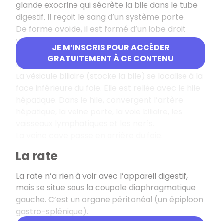
glande exocrine qui sécrète la bile dans le tube
digestif. Il reçoit le sang d’un système porte.
De forme ovoïde, il est formé d’un lobe droit
volumineux et d’un lobe gauche plus petit.
JE M’INSCRIS POUR ACCÉDER
La face supérieure est séparée en deux par le
GRATUITEMENT À CE CONTENU
ligament falciforme.
La vésicule biliaire (stocke la bile) se localise à la
face inférieure du foie. Elle est reliée avec le hile
hépatique. Dans le hile, convergent l’artère
hépatique, la veine porte, la voie biliaire, les
vaisseaux lymphatiques et les nerfs.
La veine cave passe en arrière du foie.
La rate
La rate n’a rien à voir avec l’appareil digestif,
mais se situe sous la coupole diaphragmatique
gauche. C’est un organe péritonéal (un épiploon
gastro-splénique).