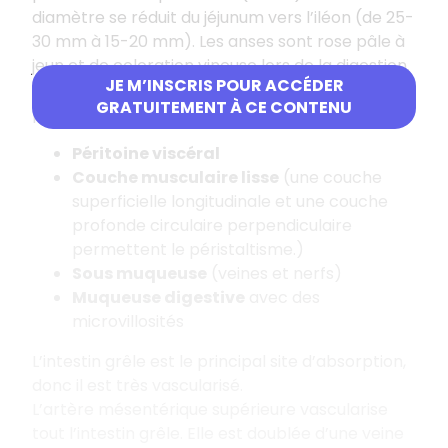
diamètre se réduit du jéjunum vers l’iléon (de 25-
30 mm à 15-20 mm). Les anses sont rose pâle à
jeun et de coloration vineuse lors de la digestion.
JE M’INSCRIS POUR ACCÉDER
Tuniques des anses de l’intestin grêle
de la
GRATUITEMENT À CE CONTENU
plus superficielle à la plus profonde :
Péritoine viscéral
Couche musculaire lisse
(une couche
superficielle longitudinale et une couche
profonde circulaire perpendiculaire
permettent le péristaltisme.)
Sous muqueuse
(veines et nerfs)
Muqueuse digestive
avec des
microvillosités
L’intestin grêle est le principal site d’absorption,
donc il est très vascularisé.
L’artère mésentérique supérieure vascularise
tout l’intestin grêle. Elle est doublée d’une veine