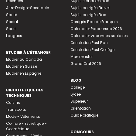
Sciences
Sujets Probables Bac
Arts-Design-Spectacle
Sujets corrigés Brevet
Santé
Sujets corrigés Bac
Social
Corrigés Bac de Français
Sport
Calendrier Parcoursup 2026
Langues
Calendrier vacances scolaires
Orientation Post Bac
Orientation Post Collège
ETUDIER À L’ÉTRANGER
Mon master
Etudier au Canada
Grand Oral 2026
Etudier en Suisse
Etudier en Espagne
BLOG
Collège
BIBLIOTHEQUE DES
Lycée
TECHNIQUES
Supérieur
Cuisine
Orientation
Transports
Guide pratique
Mode - Vêtements
Coiffure - Esthétique -
Cosmétique
CONCOURS
Commerce - Vente