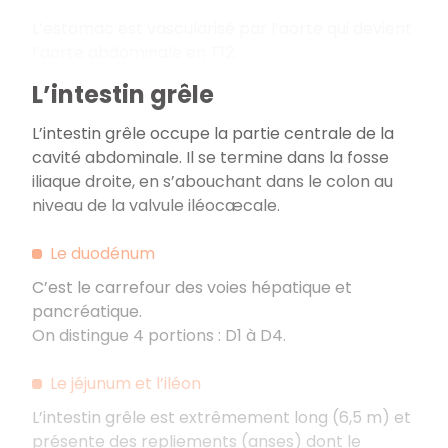
L’estomac est vascularisé par l’aorte qui devient
l’aorte abdominale en T12.
L’intestin grêle
L’intestin grêle occupe la partie centrale de la
cavité abdominale. Il se termine dans la fosse
iliaque droite, en s’abouchant dans le colon au
niveau de la valvule iléocæcale.
Le duodénum
C’est le carrefour des voies hépatique et
pancréatique.
On distingue 4 portions : D1 à D4.
Le jéjunum et l’iléon
L’intestin grêle est extrêmement long (6,5 m) et
présente des repliements (anses) dont le