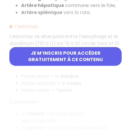
Artère hépatique
commune vers le foie,
Artère splénique
vers la rate.
L’estomac
L’estomac se situe juste entre l’œsophage et le
duodénum (T10 à L1) sur 15 à 20 cm de haut et 10
cm de large. Les aliments y sont stockés, puis
JE M’INSCRIS POUR ACCÉDER
malaxés.
GRATUITEMENT À CE CONTENU
3 parties :
Partie haute = le
fundus
Partie centrale = le
corps
Partie basse = l’
antre
2 sphincters :
Le
cardia
= jonction gastro-
œsophagienne
Le
pylore
= jonction gastroduodénale