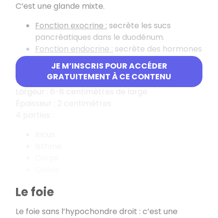
C’est une glande mixte.
Fonction exocrine :
secrète les sucs
pancréatiques dans le duodénum.
Fonction endocrine :
secrète des hormones
(insuline et glucagon).
JE M’INSCRIS POUR ACCÉDER
GRATUITEMENT À CE CONTENU
Longueur : 15-18 centimètres
Largeur : 6-8 centimètres de large
Épaisseur : 2 centimètres
4 parties :
Incus
Isthme
Corps
Queue
Le foie
Le foie sans l’hypochondre droit : c’est une