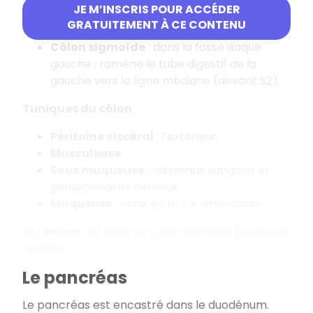
JE M’INSCRIS POUR ACCÉDER
Côlon descendant
: descend dans les
GRATUITEMENT À CE CONTENU
gouttières pariéto-coliques.
Côlon sigmoïde
: dans la fosse iliaque
gauche ; ramène le tube digestif de la
gauche vers la ligne médiane (devant S2).
Tuniques du côlon
:
Péritoine viscéral
: l’extérieur.
Musculeuse
Sous muqueuse
: vaisseaux sanguins et
ganglionnaires nerveux.
Muqueuse
: riche en tissus lymphoïdes.
Le
rectum
fait suite au côlon sigmoïde (ampoule
rectale).
Le pancréas
Le pancréas est encastré dans le duodénum.