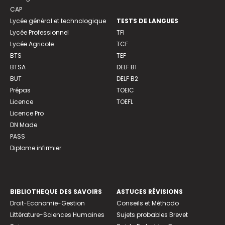
CAP
Lycée général et technologique
TESTS DE LANGUES
Lycée Professionnel
TFI
Lycée Agricole
TCF
BTS
TEF
BTSA
DELF B1
BUT
DELF B2
Prépas
TOEIC
Licence
TOEFL
Licence Pro
DN Made
PASS
Diplome infirmier
BIBLIOTHEQUE DES SAVOIRS
ASTUCES RÉVISIONS
Droit-Economie-Gestion
Conseils et Méthodo
Littérature-Sciences Humaines
Sujets probables Brevet