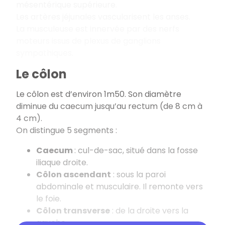
mésentérique supérieure.
Les artères jéjunales vascularisent les anses.
La musculeuse est innervée par des nerfs
moteurs issus de plexus de ganglions
sympathiques.
Le côlon
Le côlon est d’environ 1m50. Son diamètre
diminue du caecum jusqu’au rectum (de 8 cm à
4 cm).
On distingue 5 segments :
Caecum
: cul-de-sac, situé dans la fosse
iliaque droite.
Côlon ascendant
: sous la paroi
abdominale et musculaire. Il remonte vers
le foie.
Côlon transverse
: de la droite vers la
gauche.