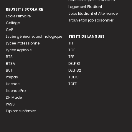
Logement Etudiant
REUSSITE SCOLAIRE
Jobs Etudiant et Alternance
Ecole Primaire
Trouve ton job saisonnier
Collège
CAP
Lycée général et technologique
TESTS DE LANGUES
Lycée Professionnel
TFI
Lycée Agricole
TCF
BTS
TEF
BTSA
DELF B1
BUT
DELF B2
Prépas
TOEIC
Licence
TOEFL
Licence Pro
DN Made
PASS
Diplome infirmier