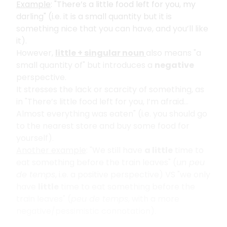
Example
: "There’s a little food left for you, my
darling" (i.e. it is a small quantity but it is
something nice that you can have, and you’ll like
it).
However,
little + singular noun
also means "a
small quantity of" but introduces a
negative
perspective.
It stresses the lack or scarcity of something, as
in "There’s little food left for you, I’m afraid…
Almost everything was eaten" (i.e. you should go
to the nearest store and buy some food for
yourself).
Another example
: "We still have
a little
time to
eat something before the train leaves" (
un peu
de temps
, i.e. a positive perspective) VS "we only
have
little
time to eat something before the
train leaves" (
peu de temps
, with a more
negative/pessimistic connotation).