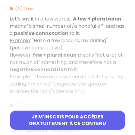
(A) few
Let’s say it in a few words…
A few + plural noun
means "a small number of/a handful of", and has
a
positive connotation
to it.
Example
: "Have a few biscuits, my darling"
(positive perspective).
However,
few + plural noun
means "not a lot of,
not much of" something, and therefore has a
negative connotation
to it.
Example
: "There are few biscuits left for you, my
darling, I’m afraid" (negative, the speaker
stresses the lack/absence of it).
(A) little
Similarly,
a little + singular noun
means "a
JE M’INSCRIS POUR ACCÉDER
small quantity/a handful of something", but with
GRATUITEMENT À CE CONTENU
quite a
positive
connotation.