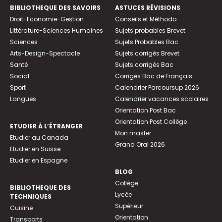
BIBLIOTHEQUE DES SAVOIRS
ASTUCES RÉVISIONS
Droit-Economie-Gestion
Conseils et Méthodo
Littérature-Sciences Humaines
Sujets probables Brevet
Sciences
Sujets Probables Bac
Arts-Design-Spectacle
Sujets corrigés Brevet
Santé
Sujets corrigés Bac
Social
Corrigés Bac de Français
Sport
Calendrier Parcoursup 2026
Langues
Calendrier vacances scolaires
Orientation Post Bac
Orientation Post Collège
ETUDIER À L’ÉTRANGER
Mon master
Etudier au Canada
Grand Oral 2026
Etudier en Suisse
Etudier en Espagne
BLOG
Collège
BIBLIOTHEQUE DES
Lycée
TECHNIQUES
Supérieur
Cuisine
Orientation
Transports