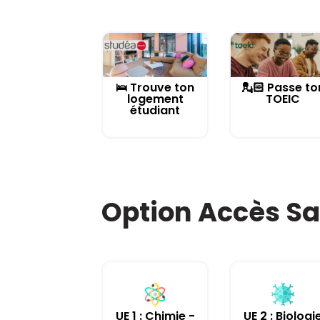
🛌 Trouve ton
💂🏻 Passe to
logement
TOEIC
étudiant
Option Accès Sa
UE 2 : Biologi
UE 1 : Chimie -