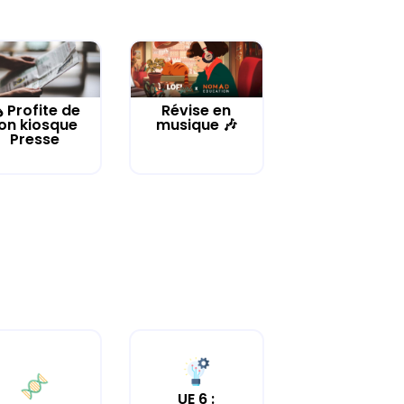
️ Profite de
Révise en
on kiosque
musique 🎶
Presse
UE 6 :