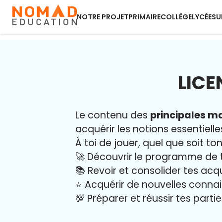
NOTRE PROJET
PRIMAIRE
COLLÈGE
LYCÉE
SU
LICE
Le contenu des
principales ma
acquérir les notions essentielle
À toi de jouer, quel que soit ton
🚀 Découvrir le programme de 
📚 Revoir et consolider tes acq
⭐️ Acquérir de nouvelles conna
💯 Préparer et réussir tes part