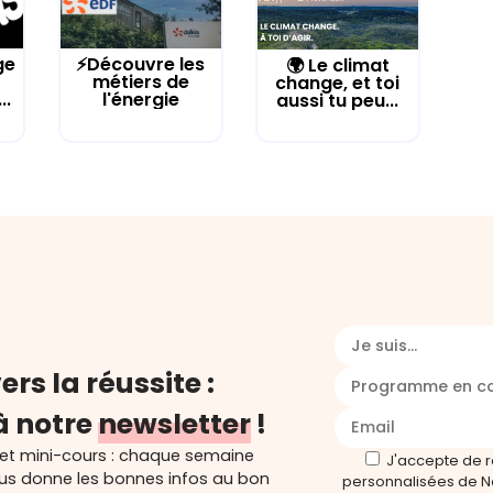
ge
⚡Découvre les
🌍 Le climat
métiers de
change, et toi
..
l'énergie
aussi tu peu...
Je suis...
ers la réussite :
Programme en c
à notre
newsletter
!
 et mini-cours : chaque semaine
J'accepte de 
ous donne les bonnes infos au bon
personnalisées de N