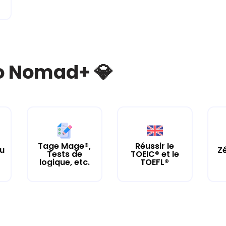
bo Nomad+ 💎
Tage Mage®,
Réussir le
tu
Zé
Tests de
TOEIC® et le
logique, etc.
TOEFL®