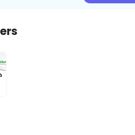
iers
à