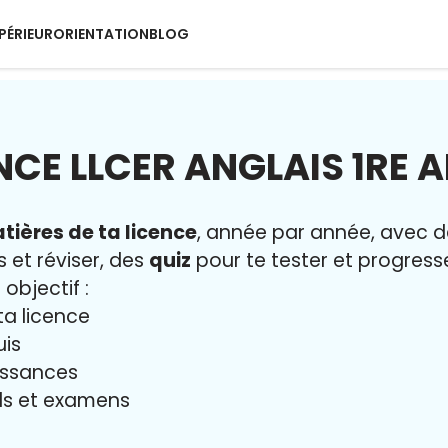
PÉRIEUR
ORIENTATION
BLOG
NCE LLCER ANGLAIS 1RE 
tières de ta licence
, année par année, avec 
s et réviser, des
quiz
pour te tester et progresse
 objectif :
ta licence
uis
issances
iels et examens