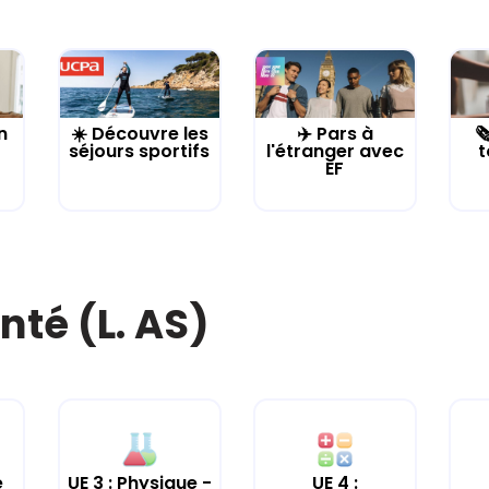
n
☀️ Découvre les
✈️ Pars à

séjours sportifs
l'étranger avec
t
EF
nté (L. AS)
e
UE 3 : Physique -
UE 4 :