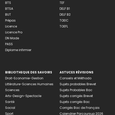
BTS
TEF
BTSA
DELF B1
BUT
DELF B2
Prépas
TOEIC
Licence
TOEFL
Licence Pro
DN Made
PASS
Diplome infirmier
BIBLIOTHEQUE DES SAVOIRS
ASTUCES RÉVISIONS
Droit-Economie-Gestion
Conseils et Méthodo
Littérature-Sciences Humaines
Sujets probables Brevet
Sciences
Sujets Probables Bac
Arts-Design-Spectacle
Sujets corrigés Brevet
Santé
Sujets corrigés Bac
Social
Corrigés Bac de Français
Sport
Calendrier Parcoursup 2026