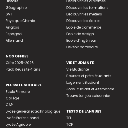
Histoire
Découvrir les diplômes
Géographie
Découvrir les formations
SVT
Découvrir les métiers
Physique Chimie
Découvrir les écoles
Anglais
Ecole de commerce
Espagnol
Ecole de design
Allemand
Ecole d’ingénieur
Devenir partenaire
NOS OFFRES
Offre 2025-2026
VIE ETUDIANTE
Pack Réussite 4 ans
Vie Etudiante
Bourses et prêts étudiants
Logement Etudiant
REUSSITE SCOLAIRE
Jobs Etudiant et Alternance
Ecole Primaire
Trouve ton job saisonnier
Collège
CAP
Lycée général et technologique
TESTS DE LANGUES
Lycée Professionnel
TFI
Lycée Agricole
TCF