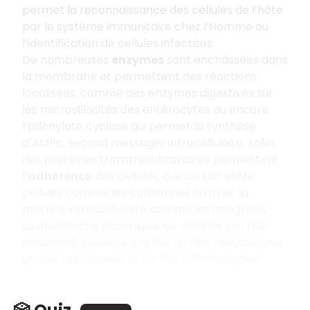
permet la reconnaissance des cellules de l’hôte
par le système immunitaire chez l’Homme ou
l’identification de cellules infectées.
De nombreuses
enzymes
sont enchâssées dans
la membrane et permettent des réactions
localisées, comme des enzymes digestives sur
les microvillosités des entérocytes ou encore
l’adénylate cyclase qui permet la synthèse
d’AMPc, second messager intracellulaire. Enfin,
des protéines transmembranaires permettent
l’
adhérence
des cellules, que ce soit entre
cellules comme les cadhérines ou avec la
matrice extracellulaire comme les intégrines.
La membrane plasmique, au-delà de son rôle
structural, possède à la fois un rôle métabolique,
un rôle nutritionnel et un rôle informationnel.