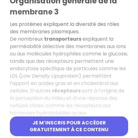
Organisation générale de la
membrane 3
Les protéines expliquent la diversité des rôles
des membranes plasmiques.
De nombreux
transporteurs
expliquent la
perméabilité sélective des membranes aux ions
ou aux molécules hydrophiles comme le glucose,
tandis que des récepteurs permettent une
endocytose spécifique de particules comme les
LDL (
Low Density Lipoprotein
) permettant
l’apport en acides gras et en cholestérol aux
cellules. D’autres
récepteurs
sont à l’origine de
la perception du milieu et d’une réponse des
cellules cibles, comme les récepteurs aux
hormones hydrosolubles ou aux
neurotransmetteurs. Ce rôle de communication
JE M’INSCRIS POUR ACCÉDER
est aussi réalisé grâce au complexe du CMH
GRATUITEMENT À CE CONTENU
(complexe majeur d’histocompatibilité) qui