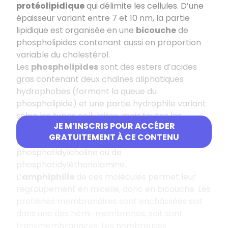
protéolipidique
qui délimite les cellules. D’une
épaisseur variant entre 7 et 10 nm, la partie
lipidique est organisée en une
bicouche
de
phospholipides contenant aussi en proportion
variable du cholestérol.
Les
phospholipides
sont des esters d’acides
gras contenant deux chaînes aliphatiques
hydrophobes (formant la queue du
phospholipide) et une partie hydrophile variant
selon les types cellulaires, mais toutes les
JE M’INSCRIS POUR ACCÉDER
cellules possèdent dans leur membrane
GRATUITEMENT À CE CONTENU
plasmique des phospholipides à base de
phosphatidylcholine ou de
phosphatidyléthanolamine.
L’
amphiphilie
de ces molécules permet leur
regroupement en micelle, donc en bicouche. Les
protéines membranaires sont enchâssées soit
dans une des hémi-membranes, soit sont
transmembranaires. Les nombreuses