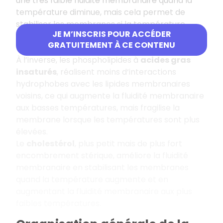
une très faible fluidité membranaire quand la
température diminue, mais cela permet de
stabiliser les membranes si la température
JE M’INSCRIS POUR ACCÉDER
augmente, les liaisons réduisant l’agitation
GRATUITEMENT À CE CONTENU
thermique.
À l’inverse, les phospholipides à
acides gras
insaturés
, réalisent moins d‘interactions
hydrophobes avec les lipides membranaires
voisins, ce qui augmente la fluidité membranaire
aux basses températures, mais fragilise la
membrane lorsque les températures sont plus
élevées.
Le
cholestérol
, plus petit mais de plus fort
encombrement stérique, améliore la fluidité
membranaire en stabilisant les membranes
quand la température augmente et en
augmentant la fluidité membranaire aux plus
faibles températures.