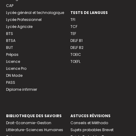
CAP
Lycée général et technologique
TESTS DE LANGUES
Lycée Professionnel
TFI
Lycée Agricole
TCF
BTS
TEF
BTSA
DELF B1
BUT
DELF B2
Prépas
TOEIC
Licence
TOEFL
Licence Pro
DN Made
PASS
Diplome infirmier
BIBLIOTHEQUE DES SAVOIRS
ASTUCES RÉVISIONS
Droit-Economie-Gestion
Conseils et Méthodo
Littérature-Sciences Humaines
Sujets probables Brevet