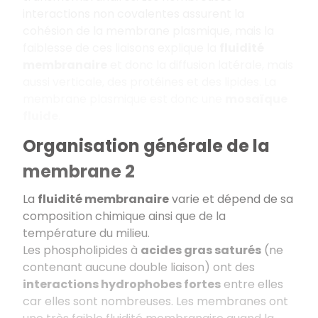
interactions non covalentes assurent la
cohésion de la membrane plasmique, mais la
faiblesse de ces liaisons explique la
fluidité
membranaire
et donc la diffusion latérale, mais
aussi verticale, des protéines et des lipides. La
membrane plasmique est donc une
mosaïque
fluide
.
Organisation générale de la
membrane 2
La
fluidité membranaire
varie et dépend de sa
composition chimique ainsi que de la
température du milieu.
Les phospholipides à
acides gras saturés
(ne
contenant aucune double liaison) ont des
interactions hydrophobes fortes
entre elles
car elles sont nombreuses. Les membranes ont