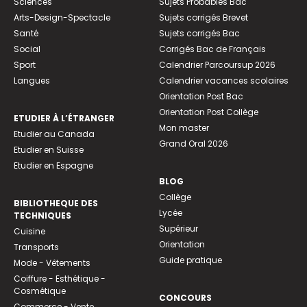
Sciences
Sujets Probables Bac
Arts-Design-Spectacle
Sujets corrigés Brevet
Santé
Sujets corrigés Bac
Social
Corrigés Bac de Français
Sport
Calendrier Parcoursup 2026
Langues
Calendrier vacances scolaires
Orientation Post Bac
Orientation Post Collège
ETUDIER À L’ÉTRANGER
Mon master
Etudier au Canada
Grand Oral 2026
Etudier en Suisse
Etudier en Espagne
BLOG
Collège
BIBLIOTHEQUE DES
Lycée
TECHNIQUES
Supérieur
Cuisine
Orientation
Transports
Guide pratique
Mode - Vêtements
Coiffure - Esthétique -
Cosmétique
CONCOURS
Commerce - Vente