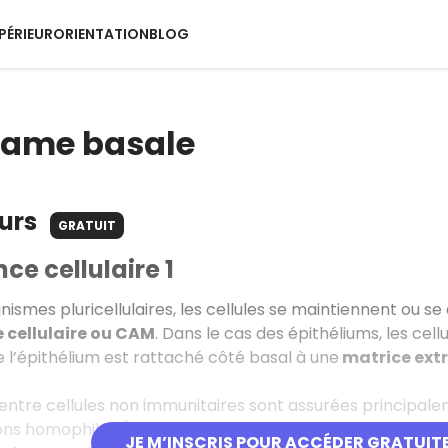
PÉRIEUR
ORIENTATION
BLOG
lame basale
ours
GRATUIT
ce cellulaire 1
nismes pluricellulaires, les cellules se maintiennent ou 
 cellulaire ou CAM
. Dans le cas des épithéliums, les cell
 l’épithélium est rattaché côté basal à une
matrice extr
 entre cellules non immunitaires sont assurées principal
ions homophiles (donc avec d’autres cadhérines seuleme
JE M’INSCRIS POUR ACCÉDER GRATUIT