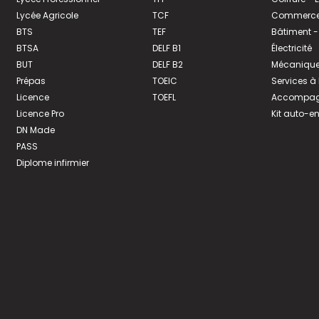
Lycée Agricole
TCF
Commerce 
BTS
TEF
Bâtiment -
BTSA
DELF B1
Électricité
BUT
DELF B2
Mécanique
Prépas
TOEIC
Services à
Licence
TOEFL
Accompagn
Licence Pro
Kit auto-e
DN Made
PASS
Diplome infirmier