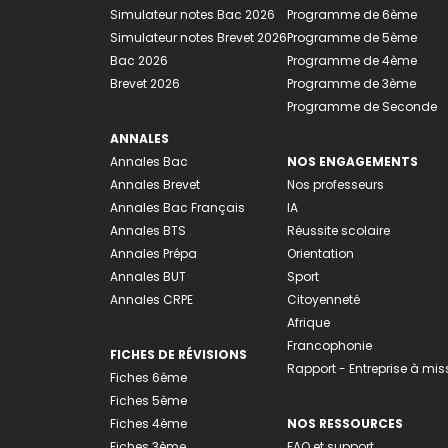
Simulateur notes Bac 2026
Programme de 6ème
Simulateur notes Brevet 2026
Programme de 5ème
Bac 2026
Programme de 4ème
Brevet 2026
Programme de 3ème
Programme de Seconde
ANNALES
Annales Bac
NOS ENGAGEMENTS
Annales Brevet
Nos professeurs
Annales Bac Français
IA
Annales BTS
Réussite scolaire
Annales Prépa
Orientation
Annales BUT
Sport
Annales CRPE
Citoyenneté
Afrique
Francophonie
FICHES DE RÉVISIONS
Rapport - Entreprise à mis
Fiches 6ème
Fiches 5ème
Fiches 4ème
NOS RESSOURCES
Fiches 3ème
FAQ et support