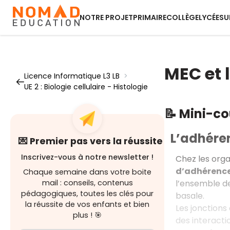
NOTRE PROJET
PRIMAIRE
COLLÈGE
LYCÉE
SU
MEC et 
Licence Informatique L3 LB
>
UE 2 : Biologie cellulaire - Histologie
📝 Mini-c
L’adhéren
💌 Premier pas vers la réussite
Inscrivez-vous à notre newsletter !
Chez les orga
d’adhérence
Chaque semaine dans votre boite
l’ensemble de
mail : conseils, contenus
pédagogiques, toutes les clés pour
basale.
la réussite de vos enfants et bien
Les jonctions
plus ! 🎯
des interact