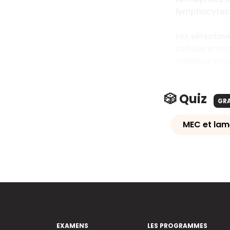
lymphocytes a
Les
sélectin
cellules endo
mégacaryocyte
🎲 Quiz
GR
MEC et lam
EXAMENS
LES PROGRAMMES