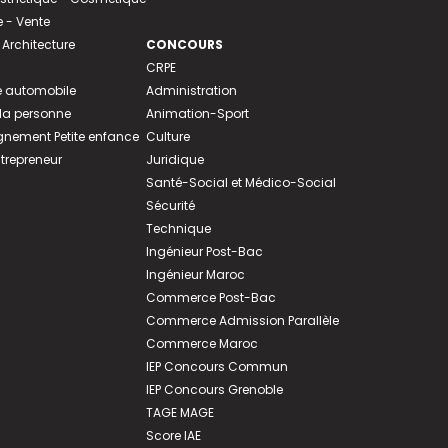
- Vente
 Architecture
CONCOURS
CRPE
 automobile
Administration
 la personne
Animation-Sport
ement Petite enfance
Culture
ntrepreneur
Juridique
Santé-Social et Médico-Social
Sécurité
Technique
Ingénieur Post-Bac
Ingénieur Maroc
Commerce Post-Bac
Commerce Admission Parallèle
Commerce Maroc
IEP Concours Commun
IEP Concours Grenoble
TAGE MAGE
Score IAE