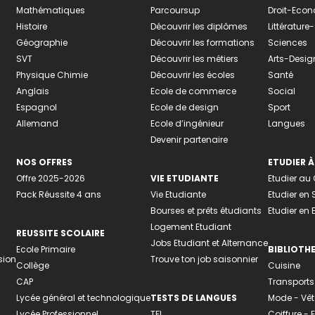
Mathématiques
Parcoursup
Droit-Eco
Histoire
Découvrir les diplômes
Littératur
Géographie
Découvrir les formations
Sciences
SVT
Découvrir les métiers
Arts-Desig
Physique Chimie
Découvrir les écoles
Santé
Anglais
Ecole de commerce
Social
Espagnol
Ecole de design
Sport
Allemand
Ecole d’ingénieur
Langues
Devenir partenaire
NOS OFFRES
ETUDIER À
Offre 2025-2026
VIE ETUDIANTE
Etudier a
Pack Réussite 4 ans
Vie Etudiante
Etudier en 
Bourses et prêts étudiants
Etudier en
Logement Etudiant
REUSSITE SCOLAIRE
Jobs Etudiant et Alternance
Ecole Primaire
BIBLIOTH
sion
Trouve ton job saisonnier
Collège
Cuisine
CAP
Transports
Lycée général et technologique
TESTS DE LANGUES
Mode - Vê
Lycée Professionnel
TFI
Coiffure -