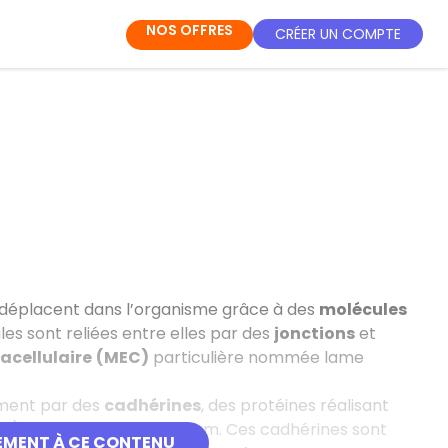
NOS OFFRES
CRÉER UN COMPTE
se déplacent dans l’organisme grâce à des
molécules
ules sont reliées entre elles par des
jonctions
et
acellulaire
(MEC)
particulière nommée lame
ement par des
cadhérines
, des protéines réalisant
nt) dépendantes du calcium. Ces cadhérines sont
EMENT À CE CONTENU