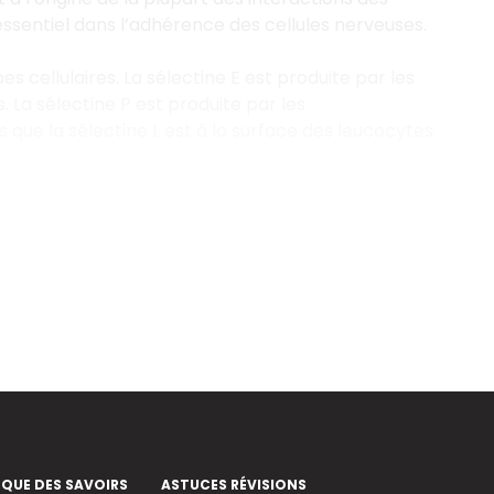
essentiel dans l’adhérence des cellules nerveuses.
 cellulaires. La sélectine E est produite par les
 La sélectine P est produite par les
que la sélectine L est à la surface des leucocytes.
EQUE DES SAVOIRS
ASTUCES RÉVISIONS