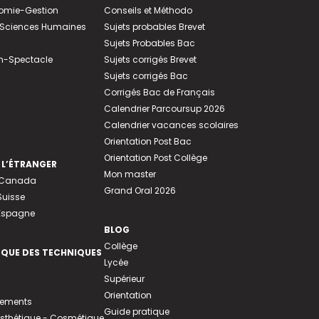
nomie-Gestion
Conseils et Méthodo
e-Sciences Humaines
Sujets probables Brevet
Sujets Probables Bac
n-Spectacle
Sujets corrigés Brevet
Sujets corrigés Bac
Corrigés Bac de Français
Calendrier Parcoursup 2026
Calendrier vacances scolaires
Orientation Post Bac
Orientation Post Collège
 L’ÉTRANGER
Mon master
u Canada
Grand Oral 2026
Suisse
 Espagne
BLOG
Collège
EQUE DES TECHNIQUES
Lycée
Supérieur
Orientation
tements
Guide pratique
 Esthétique - Cosmétique