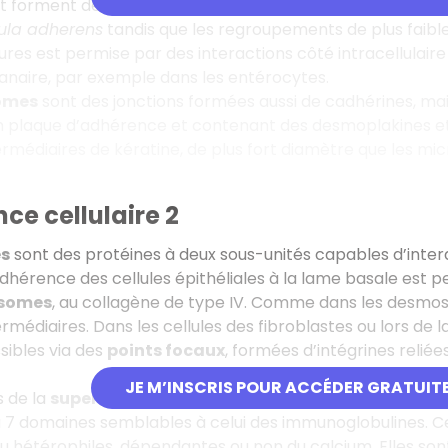
t forment des
jonctions adhérentes
au sommet des cell
ula adherens
tandis que les regroupements de plus faib
ures est permise par des interactions côté intracellulair
aire, par exemple dans les entérocytes.
omes
sont des jonctions formées aussi de cadhérines, mai
 plaque d’adhérence et contenant des desmoplakines et 
ermédiaires de kératine, de plus fort diamètre que les mic
ce cellulaire 2
es
sont des protéines à deux sous-unités capables d’inte
adhérence des cellules épithéliales à la lame basale est p
somes
, au collagène de type IV. Comme dans les desmoso
rmédiaires. Dans les cellules des fibroblastes ou lors de l
sibles via des
points focaux
, formées d’intégrines reliées
JE M’INSCRIS POUR ACCÉDER GRATUIT
s de la
superfamille des immunoglobulines
(ou Ig-CAM
à 7 domaines semblables à celui des immunoglobulines. C
 hétérophiles, dépendantes ou non du calcium. Elles sont 