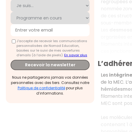
regroupées e
nommée
zon
de ces struct
sous-membran
Les
desmos
organisées en
J'accepte de recevoir les communications
filaments int
personnalisées de Nomad Education,
ces jonctions.
basées sur le suivi de mes ouvertures
d'emails (à l’aide de pixels).
En savoir plus
L’adhéren
Recevoir la newsletter
Les
intégrin
Nous ne partagerons jamais vos données
de la MEC. L’
personnelles avec des tiers. Consultez notre
Politique de confidentialité
pour plus
hémidesmo
d’informations.
filaments inte
MEC sont pos
Les molécule
contenant 1 
homophiles ou