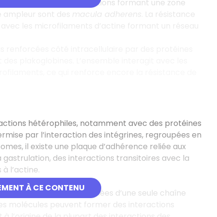
ules, l’ensemble des jonctions formant une zone
le ampleur sont des
macula adherens
. La résistance
e avec les microfilaments d’actine formant un réseau
s renforcées côté intracellulaire par des protéines
des plakoglobines. L’ensemble interagit avec les
rofilaments, ce qui renforce encore la résistance de
ractions hétérophiles, notamment avec des protéines
ermise par l’interaction des intégrines, regroupées en
mes, il existe une plaque d’adhérence reliée aux
a gastrulation, des interactions transitoires avec la
 à l’actine.
EMENT À CE CONTENU
) sont des protéines formées d’une seule chaîne
es molécules peuvent former des interactions
à l’origine de la plupart des interactions des