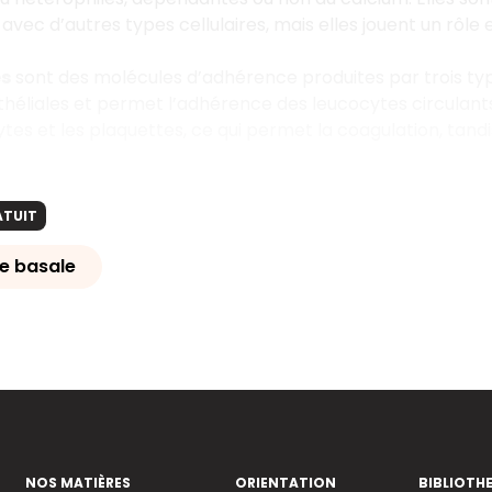
vec d’autres types cellulaires, mais elles jouent un rôle 
es
sont des molécules d’adhérence produites par trois types
théliales et permet l’adhérence des leucocytes circulants.
s et les plaquettes, ce qui permet la coagulation, tandis 
ATUIT
e basale
NOS MATIÈRES
ORIENTATION
BIBLIOTH