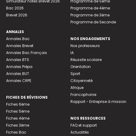
Simulateur notes Brevet 2026
Programme de 5ème
Bac 2026
Programme de 4ème
Brevet 2026
Programme de 3ème
Programme de Seconde
ANNALES
Annales Bac
NOS ENGAGEMENTS
Annales Brevet
Nos professeurs
Annales Bac Français
IA
Annales BTS
Réussite scolaire
Annales Prépa
Orientation
Annales BUT
Sport
Annales CRPE
Citoyenneté
Afrique
Francophonie
FICHES DE RÉVISIONS
Rapport - Entreprise à mission
Fiches 6ème
Fiches 5ème
Fiches 4ème
NOS RESSOURCES
Fiches 3ème
FAQ et support
Fiches Bac
Actualités