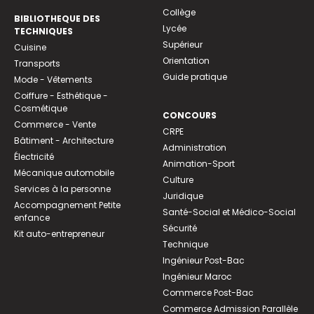
Collège
BIBLIOTHEQUE DES
Lycée
TECHNIQUES
Supérieur
Cuisine
Orientation
Transports
Guide pratique
Mode - Vêtements
Coiffure - Esthétique -
Cosmétique
CONCOURS
Commerce - Vente
CRPE
Bâtiment - Architecture
Administration
Électricité
Animation-Sport
Mécanique automobile
Culture
Services à la personne
Juridique
Accompagnement Petite
Santé-Social et Médico-Social
enfance
Sécurité
Kit auto-entrepreneur
Technique
Ingénieur Post-Bac
Ingénieur Maroc
Commerce Post-Bac
Commerce Admission Parallèle