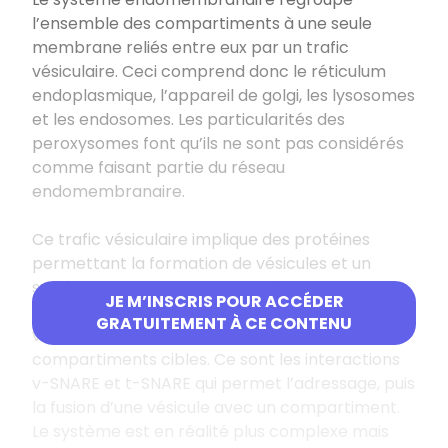
l’ensemble des compartiments à une seule
membrane reliés entre eux par un trafic
vésiculaire. Ceci comprend donc le réticulum
endoplasmique, l’appareil de golgi, les lysosomes
et les endosomes. Les particularités des
peroxysomes font qu’ils ne sont pas considérés
comme faisant partie du réseau
endomembranaire.
Ce trafic vésiculaire implique des protéines
permettant la formation de vésicules et un
système d’adressage. Les protéines de ciblages
JE M’INSCRIS POUR ACCÉDER
sont des
SNARE
. On distingue les v-SNARE,
GRATUITEMENT À CE CONTENU
vésiculaires et les t-SNARE, qui sont sur les
compartiments cibles. Ce sont les interactions
v-SNARE et t-SNARE qui permet l’adressage, puis
la fusion d’une vésicule avec un compartiment.
Le système est en réalité plus complexe mais