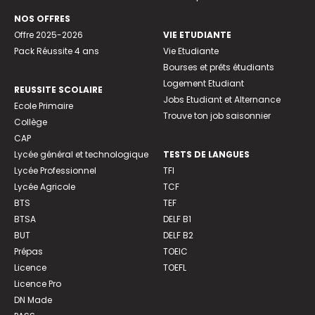
NOS OFFRES
Offre 2025-2026
VIE ETUDIANTE
Pack Réussite 4 ans
Vie Etudiante
Bourses et prêts étudiants
Logement Etudiant
REUSSITE SCOLAIRE
Jobs Etudiant et Alternance
Ecole Primaire
Trouve ton job saisonnier
Collège
CAP
Lycée général et technologique
TESTS DE LANGUES
Lycée Professionnel
TFI
Lycée Agricole
TCF
BTS
TEF
BTSA
DELF B1
BUT
DELF B2
Prépas
TOEIC
Licence
TOEFL
Licence Pro
DN Made