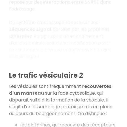
repose sur des interactions entre SNARE dans
l’adressage.
Ce système d’adressage repose sur des
séquences signal
portées par les protéines
adressées. Il s’agit soit d’un enchaînement
d’acides aminés, soit d’une modification post-
traductionnelle comme une glycosylation qui
sert de signal.
Le trafic vésiculaire 2
Les vésicules sont fréquemment
recouvertes
d’un manteau
sur la face cytosolique, qui
disparaît suite à la formation de la vésicule. Il
s’agit d’un assemblage protéique mis en place
au cours du bourgeonnement. On distingue :
les clathrines, qui recouvre des récepteurs