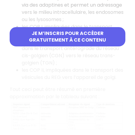
via des adaptines et permet un adressage
vers le milieu intracellulaire, les endosomes
ou les lysosomes ;
les COP I, impliquées dans le transport
JE M’INSCRIS POUR ACCÉDER
rétrograde au sein du réseau golgien et de
GRATUITEMENT À CE CONTENU
l’appareil de golgi vers le REG, ainsi que
dans le transport antérograde du réseau
cis-golgien (CGN) vers le réseau trans-
golgien (TGN) ;
les COP II, impliquées dans le transport des
vésicules du REG vers l’appareil de golgi.
Tout ceci peut être résumé en première
approximation par le tableau suivant :