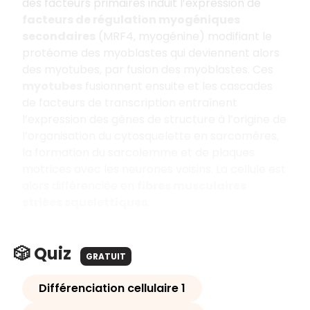
des facteurs primaires induit l’expression de
facteurs de régulation myogéniques
secondaires
(MRF4, myogénine) modifiant le
protéome des myoblastes qui deviennent alors
des myotubes, par fusion des myoblastes. Ces
myotubes
fusionnent ensuite et les cascades
de facteurs de transcription entraînent
l’expression des gènes de structure à l’origine de
l’organisation du cytosquelette en sarcomères,
la formation du sarcolemme et de plaques
motrices avec les neurones voisins. La cellule est
alors différenciée en
fibres musculaires
striées squelettiques
.
🎲 Quiz
GRATUIT
Différenciation cellulaire 1