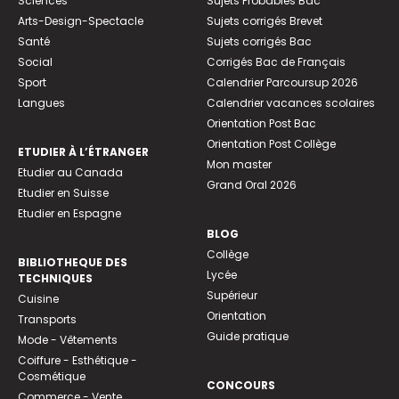
Sciences
Sujets Probables Bac
Arts-Design-Spectacle
Sujets corrigés Brevet
Santé
Sujets corrigés Bac
Social
Corrigés Bac de Français
Sport
Calendrier Parcoursup 2026
Langues
Calendrier vacances scolaires
Orientation Post Bac
Orientation Post Collège
ETUDIER À L’ÉTRANGER
Mon master
Etudier au Canada
Grand Oral 2026
Etudier en Suisse
Etudier en Espagne
BLOG
Collège
BIBLIOTHEQUE DES
Lycée
TECHNIQUES
Supérieur
Cuisine
Orientation
Transports
Guide pratique
Mode - Vêtements
Coiffure - Esthétique -
Cosmétique
CONCOURS
Commerce - Vente