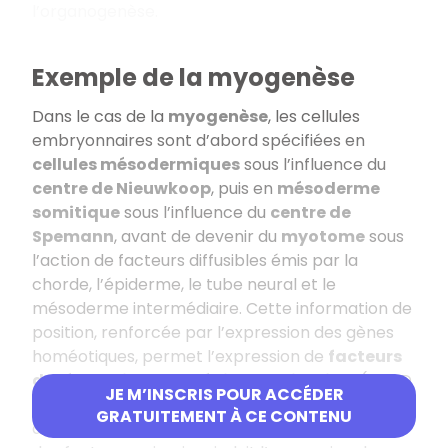
l’organogenèse.
Exemple de la myogenèse
Dans le cas de la
myogenèse
, les cellules
embryonnaires sont d’abord spécifiées en
cellules mésodermiques
sous l’influence du
centre de Nieuwkoop
, puis en
mésoderme
somitique
sous l’influence du
centre de
Spemann
, avant de devenir du
myotome
sous
l’action de facteurs diffusibles émis par la
chorde, l’épiderme, le tube neural et le
mésoderme intermédiaire. Cette information de
position, renforcée par l’expression des gènes
homéotiques, permet l’expression de
facteurs
de régulation myogéniques primaires
(MyoD
JE M’INSCRIS POUR ACCÉDER
et Myf5). Les cellules souches des
somites
GRATUITEMENT À CE CONTENU
deviennent alors des
myoblastes
. L’expression