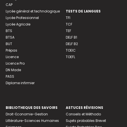
CAP
Lycée général et technologique
TESTS DE LANGUES
Lycée Professionnel
TFI
Lycée Agricole
TCF
BTS
TEF
BTSA
DELF B1
BUT
DELF B2
Prépas
TOEIC
Licence
TOEFL
Licence Pro
DN Made
PASS
Diplome infirmier
BIBLIOTHEQUE DES SAVOIRS
ASTUCES RÉVISIONS
Droit-Economie-Gestion
Conseils et Méthodo
Littérature-Sciences Humaines
Sujets probables Brevet