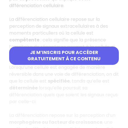
différenciation cellulaire.
La différenciation cellulaire repose sur la
perception de signaux extracellulaires à des
moments particuliers où la cellule est
compétente
: cela signifie que la présence
transitoire de récepteurs permet à la cellule, si
JE M’INSCRIS POUR ACCÉDER
elle reçoit le signal associé, d’entrer dans une
GRATUITEMENT À CE CONTENU
voie de différenciation plutôt qu’une autre.
Lorsqu’une cellule est engagée de manière
réversible dans une voie de différenciation, on dit
que la cellule est
spécifiée
, tandis qu’elle est
déterminée
lorsqu’elle poursuit sa
différenciation quels que soient les signaux reçus
par celle-ci.
La différenciation repose sur la perception d’un
morphogène ou facteur de croissance
, une