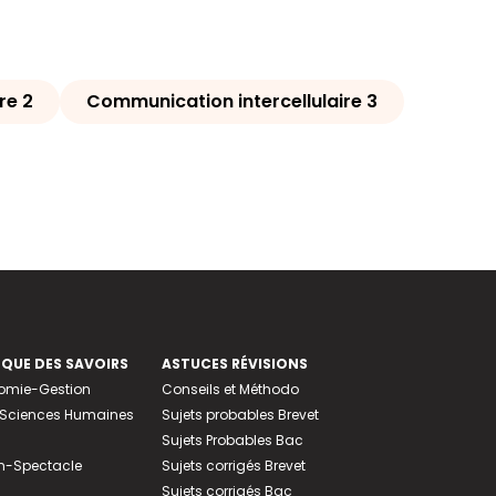
re 2
Communication intercellulaire 3
EQUE DES SAVOIRS
ASTUCES RÉVISIONS
nomie-Gestion
Conseils et Méthodo
e-Sciences Humaines
Sujets probables Brevet
Sujets Probables Bac
n-Spectacle
Sujets corrigés Brevet
Sujets corrigés Bac