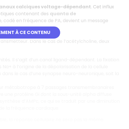
anaux calciques voltage-dépendant
. Cet influx
aptiques contenant des
quanta de
e, codé en fréquence de PA, devient un message
EMENT À CE CONTENU
ansmetteur. Dans le cas de l’acétylcholine, deux
és. Il s’agit d’un canal ligand-dépendant. La fixation
Na+ à l’origine de la dépolarisation de la cellule
 dans le cas d’une synapse neuro-neuronique, soit la
teur métabotrope à 7 passages transmembranaires
ve une protéine Gi dont la sous-unité alpha diffuse
synthèse d’AMPc, ce qui se traduit par une diminution
de la fréquence cardiaque.
ble, la réponse cellulaire ne sera pas la même.