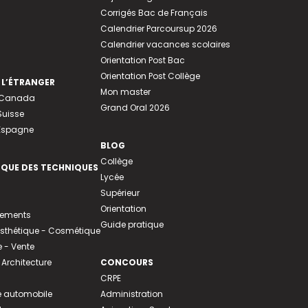
Corrigés Bac de Français
Calendrier Parcoursup 2026
Calendrier vacances scolaires
Orientation Post Bac
Orientation Post Collège
 L’ÉTRANGER
Mon master
u Canada
Grand Oral 2026
Suisse
 Espagne
BLOG
Collège
EQUE DES TECHNIQUES
Lycée
Supérieur
Orientation
tements
Guide pratique
 Esthétique - Cosmétique
- Vente
 Architecture
CONCOURS
CRPE
 automobile
Administration