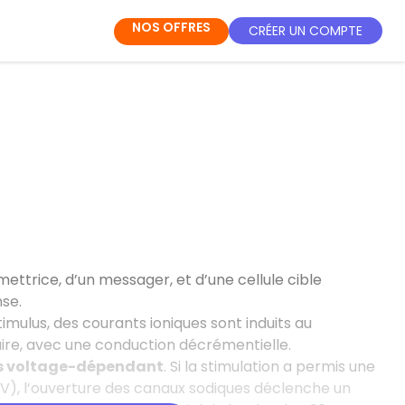
NOS OFFRES
CRÉER UN COMPTE
mettrice, d’un messager, et d’une cellule cible
se.
mulus, des courants ioniques sont induits au
ire, avec une conduction décrémentielle.
s voltage-dépendant
. Si la stimulation a permis une
 mV), l’ouverture des canaux sodiques déclenche un