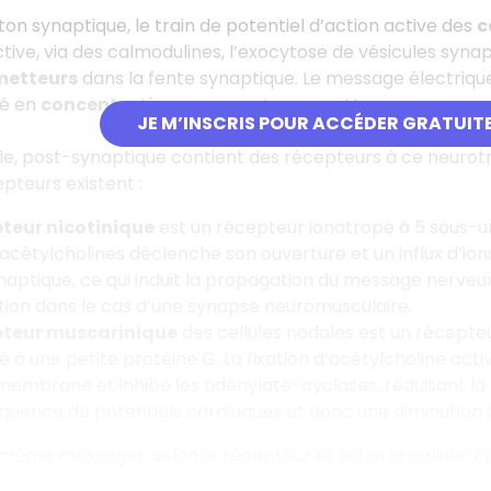
ton synaptique, le train de potentiel d’action active des
c
tive, via des calmodulines, l’exocytose de vésicules syn
metteurs
dans la fente synaptique. Le message électriqu
dé en
concentration en neurotransmetteur.
JE M’INSCRIS POUR ACCÉDER GRATUIT
ble, post-synaptique contient des récepteurs à ce neurotr
pteurs existent :
teur nicotinique
est un récepteur ionotrope à 5 sous-unit
acétylcholines déclenche son ouverture et un influx d’ions 
aptique, ce qui induit la propagation du message nerveux
ion dans le cas d’une synapse neuromusculaire.
pteur muscarinique
des cellules nodales est un récep
é à une petite protéine G. La fixation d’acétylcholine acti
membrane et inhibe les adénylate-cyclases, réduisant la 
équence de potentiels cardiaques et donc une diminution 
 même messager, selon le récepteur et selon la cellule-ci