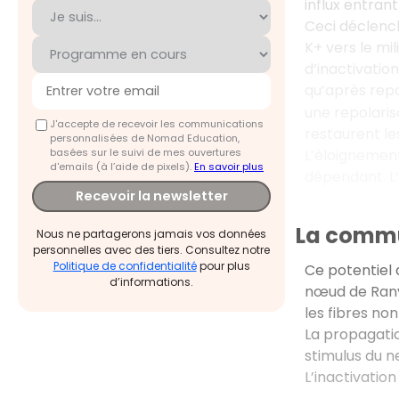
influx entrant
Ceci déclenc
K+ vers le mi
d’inactivatio
qu’après repo
une repolaris
J'accepte de recevoir les communications
restaurent le
personnalisées de Nomad Education,
basées sur le suivi de mes ouvertures
L’éloignemen
d'emails (à l’aide de pixels).
En savoir plus
dépendant. L
Recevoir la newsletter
La commu
Nous ne partagerons jamais vos données
personnelles avec des tiers. Consultez notre
Politique de confidentialité
pour plus
Ce potentiel 
d’informations.
nœud de Ranvi
les fibres non
La propagatio
stimulus du n
L’inactivation