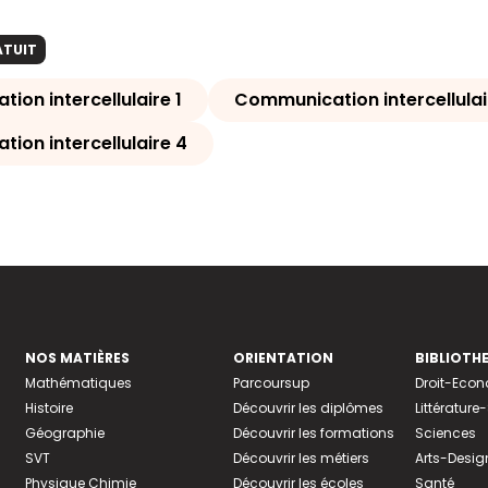
ATUIT
on intercellulaire 1
Communication intercellulai
ion intercellulaire 4
NOS MATIÈRES
ORIENTATION
BIBLIOTH
Mathématiques
Parcoursup
Droit-Eco
Histoire
Découvrir les diplômes
Littératur
Géographie
Découvrir les formations
Sciences
SVT
Découvrir les métiers
Arts-Desig
Physique Chimie
Découvrir les écoles
Santé