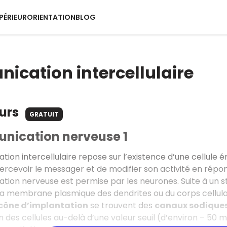
PÉRIEUR
ORIENTATION
BLOG
cation intercellulaire
ours
GRATUIT
nication nerveuse 1
ion intercellulaire repose sur l’existence d’une cellule é
rcevoir le messager et de modifier son activité en répon
ion nerveuse est permise par les neurones. Suite à un sti
la membrane plasmique des dendrites ou du corps cellula
cône d’implantation
se trouvent des
canaux sodique
n des cellules au-delà d’une valeur seuil (d’environ – 50