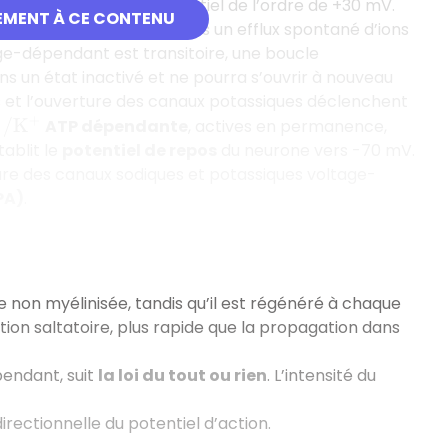
îne une différence de potentiel de l’ordre de +30 mV.
EMENT À CE CONTENU
épendant
, entraînant alors un efflux spontané d’ions
age-dépendant est transitoire, une boucle
ns un état inactivé et ne pourra s’ouvrir à nouveau
ues et l’ouverture des canaux potassiques déclenchent
ATP dépendante
, actives en permanence,
/
K
+
ablit le
potentiel de repos
du neurone vers -70 mV.
re des canaux sodiques et potassiques voltage-
PA)
.
 non myélinisée, tandis qu’il est régénéré à chaque
ion saltatoire, plus rapide que la propagation dans
pendant, suit
la loi du tout ou rien
. L’intensité du
irectionnelle du potentiel d’action.