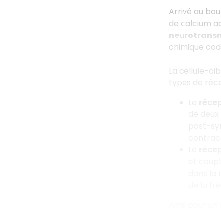
Arrivé au bou
de calcium ac
neurotrans
chimique co
La cellule-ci
types de réce
Le
récep
de deux 
post-syn
contract
Le
réce
et coupl
dans la 
de la fr
Ainsi pour un