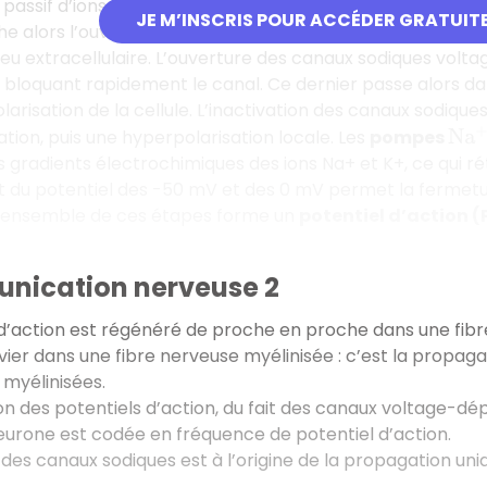
 passif d’ions Na+, ce qui dépolarise la cellule puis entra
JE M’INSCRIS POUR ACCÉDER GRATUIT
he alors l’ouverture de canaux
potassiques voltage-d
lieu extracellulaire. L’ouverture des canaux sodiques volt
n bloquant rapidement le canal. Ce dernier passe alors da
larisation de la cellule. L’inactivation des canaux sodiq
ation, puis une hyperpolarisation locale. Les
pompes
N
a
+
s gradients électrochimiques des ions Na+ et K+, ce qui rét
t du potentiel des -50 mV et des 0 mV permet la fermetu
’ensemble de ces étapes forme un
potentiel d’action (
nication nerveuse 2
d’action est régénéré de proche en proche dans une fibre
er dans une fibre nerveuse myélinisée : c’est la propagat
 myélinisées.
n des potentiels d’action, du fait des canaux voltage-dé
eurone est codée en fréquence de potentiel d’action.
 des canaux sodiques est à l’origine de la propagation unid