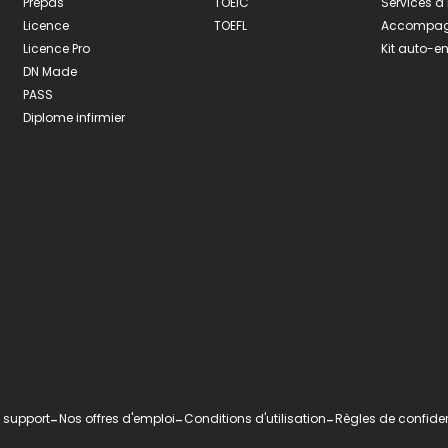
Prépas
TOEIC
Services à
Licence
TOEFL
Accompagn
Licence Pro
Kit auto-e
DN Made
PASS
Diplome infirmier
 support
-
Nos offres d'emploi
-
Conditions d'utilisation
-
Règles de confiden