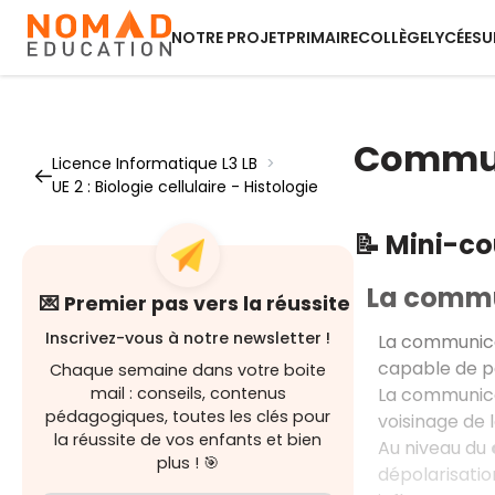
NOTRE PROJET
PRIMAIRE
COLLÈGE
LYCÉE
SU
Communi
Licence Informatique L3 LB
>
UE 2 : Biologie cellulaire - Histologie
📝 Mini-c
La commu
💌 Premier pas vers la réussite
Inscrivez-vous à notre newsletter !
La communicat
capable de pe
Chaque semaine dans votre boite
La communicat
mail : conseils, contenus
pédagogiques, toutes les clés pour
voisinage de 
la réussite de vos enfants et bien
Au niveau du
plus ! 🎯
dépolarisatio