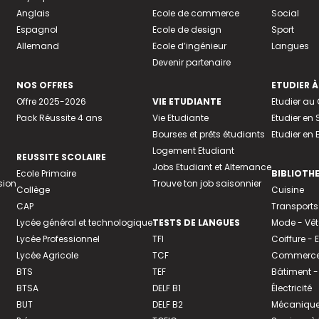
Anglais
Ecole de commerce
Social
Espagnol
Ecole de design
Sport
Allemand
Ecole d’ingénieur
Langues
Devenir partenaire
NOS OFFRES
ETUDIER À
Offre 2025-2026
VIE ETUDIANTE
Etudier a
Pack Réussite 4 ans
Vie Etudiante
Etudier en 
Bourses et prêts étudiants
Etudier en
Logement Etudiant
REUSSITE SCOLAIRE
Jobs Etudiant et Alternance
Ecole Primaire
BIBLIOTH
sion
Trouve ton job saisonnier
Collège
Cuisine
CAP
Transports
Lycée général et technologique
TESTS DE LANGUES
Mode - Vê
Lycée Professionnel
TFI
Coiffure -
Lycée Agricole
TCF
Commerce 
BTS
TEF
Bâtiment -
BTSA
DELF B1
Électricité
BUT
DELF B2
Mécanique