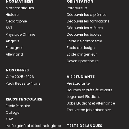
NOS MATIÈRES
ORIENTATION
Mathématiques
Parcoursup
Histoire
Découvrir les diplômes
Géographie
Découvrir les formations
SVT
Découvrir les métiers
Physique Chimie
Découvrir les écoles
Anglais
Ecole de commerce
Espagnol
Ecole de design
Allemand
Ecole d’ingénieur
Devenir partenaire
NOS OFFRES
Offre 2025-2026
VIE ETUDIANTE
Pack Réussite 4 ans
Vie Etudiante
Bourses et prêts étudiants
Logement Etudiant
REUSSITE SCOLAIRE
Jobs Etudiant et Alternance
Ecole Primaire
Trouve ton job saisonnier
Collège
CAP
Lycée général et technologique
TESTS DE LANGUES