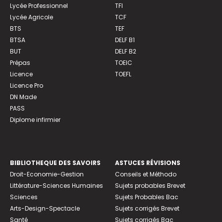
Lycée Professionnel
TFI
Lycée Agricole
TCF
BTS
TEF
BTSA
DELF B1
BUT
DELF B2
Prépas
TOEIC
Licence
TOEFL
Licence Pro
DN Made
PASS
Diplome infirmier
BIBLIOTHEQUE DES SAVOIRS
ASTUCES RÉVISIONS
Droit-Economie-Gestion
Conseils et Méthodo
Littérature-Sciences Humaines
Sujets probables Brevet
Sciences
Sujets Probables Bac
Arts-Design-Spectacle
Sujets corrigés Brevet
Santé
Sujets corrigés Bac