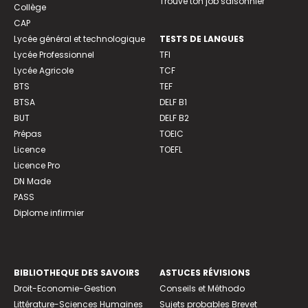
Trouve ton job saisonnier
Collège
CAP
Lycée général et technologique
TESTS DE LANGUES
Lycée Professionnel
TFI
Lycée Agricole
TCF
BTS
TEF
BTSA
DELF B1
BUT
DELF B2
Prépas
TOEIC
Licence
TOEFL
Licence Pro
DN Made
PASS
Diplome infirmier
BIBLIOTHEQUE DES SAVOIRS
ASTUCES RÉVISIONS
Droit-Economie-Gestion
Conseils et Méthodo
Littérature-Sciences Humaines
Sujets probables Brevet