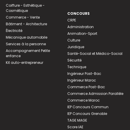
Coiffure - Esthétique -
Cosmétique
CONCOURS
Commerce - Vente
CRPE
Bâtiment - Architecture
Administration
Électricité
Animation-Sport
Mécanique automobile
Culture
Services à la personne
Juridique
Accompagnement Petite
Santé-Social et Médico-Social
enfance
Sécurité
Kit auto-entrepreneur
Technique
Ingénieur Post-Bac
Ingénieur Maroc
Commerce Post-Bac
Commerce Admission Parallèle
Commerce Maroc
IEP Concours Commun
IEP Concours Grenoble
TAGE MAGE
Score IAE