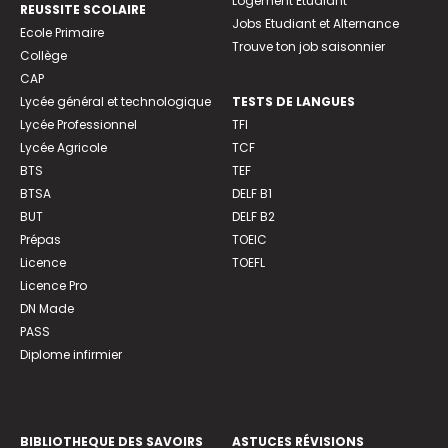
Logement Etudiant
REUSSITE SCOLAIRE
Jobs Etudiant et Alternance
Ecole Primaire
Trouve ton job saisonnier
Collège
CAP
Lycée général et technologique
TESTS DE LANGUES
Lycée Professionnel
TFI
Lycée Agricole
TCF
BTS
TEF
BTSA
DELF B1
BUT
DELF B2
Prépas
TOEIC
Licence
TOEFL
Licence Pro
DN Made
PASS
Diplome infirmier
BIBLIOTHEQUE DES SAVOIRS
ASTUCES RÉVISIONS