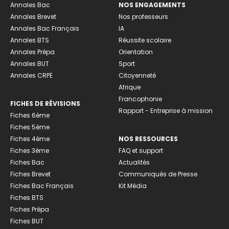
Annales Bac
NOS ENGAGEMENTS
Annales Brevet
Nos professeurs
Annales Bac Français
IA
Annales BTS
Réussite scolaire
Annales Prépa
Orientation
Annales BUT
Sport
Annales CRPE
Citoyenneté
Afrique
Francophonie
FICHES DE RÉVISIONS
Rapport - Entreprise à mission
Fiches 6ème
Fiches 5ème
Fiches 4ème
NOS RESSOURCES
Fiches 3ème
FAQ et support
Fiches Bac
Actualités
Fiches Brevet
Communiqués de Presse
Fiches Bac Français
Kit Média
Fiches BTS
Fiches Prépa
Fiches BUT