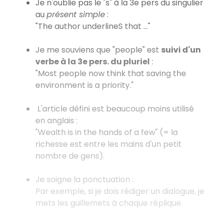
Je n'oublie pas le "s" à la 3e pers du singulier
au
présent simple
:
"The author underlineS that ..."
Je me souviens que "people" est
suivi d'un
verbe à la 3e pers. du pluriel
:
"Most people now think that saving the
environment is a priority."
L'article défini est beaucoup moins utilisé
en anglais :
"Wealth is in the hands of a few" (= la
richesse est entre les mains d'un petit
nombre de gens).
Je soigne la ponctuation :
Par exemple, si je dois rédiger un dialogue, je
mets les guillemets à chaque réplique.