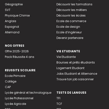
Géographie
Découvrir les formations
SVT
Découvrir les métiers
Physique Chimie
Découvrir les écoles
Anglais
Ecole de commerce
Espagnol
Ecole de design
Allemand
Ecole d’ingénieur
Devenir partenaire
NOS OFFRES
Offre 2025-2026
VIE ETUDIANTE
Pack Réussite 4 ans
Vie Etudiante
Bourses et prêts étudiants
Logement Etudiant
REUSSITE SCOLAIRE
Jobs Etudiant et Alternance
Ecole Primaire
Trouve ton job saisonnier
Collège
CAP
Lycée général et technologique
TESTS DE LANGUES
Lycée Professionnel
TFI
Lycée Agricole
TCF