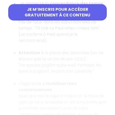
Je respecte la
concordance des temps
:
JE M’INSCRIS POUR ACCÉDER
Un présent en français n'est pas toujours
GRATUITEMENT À CE CONTENU
traduit par un présent en anglais.
Pas de futur dans les subordonnées de
temps : "I'll talk to Paul when I meet him".
(Je parlerai à Paul quand je le
rencontrerai).
Attention
à la place des adverbes (on ne
sépare pas le verbe de son COD) :
"He speaks English quite well. Perhaps, he
lived in England. Watch him carefully."
J'apprends à
mobiliser mes
connaissances
:
Quel que soit le sujet à traiter et le type de
sujet, je note le lexique et les structures que
je connais en rapport avec le sujet.
J'adapte le niveau de langue au type de