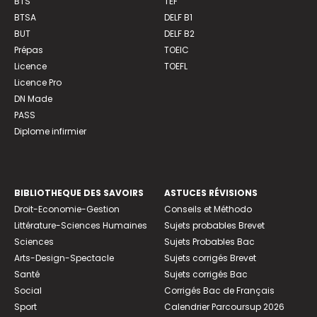
BTS
TEF
BTSA
DELF B1
BUT
DELF B2
Prépas
TOEIC
Licence
TOEFL
Licence Pro
DN Made
PASS
Diplome infirmier
BIBLIOTHEQUE DES SAVOIRS
ASTUCES RÉVISIONS
Droit-Economie-Gestion
Conseils et Méthodo
Littérature-Sciences Humaines
Sujets probables Brevet
Sciences
Sujets Probables Bac
Arts-Design-Spectacle
Sujets corrigés Brevet
Santé
Sujets corrigés Bac
Social
Corrigés Bac de Français
Sport
Calendrier Parcoursup 2026