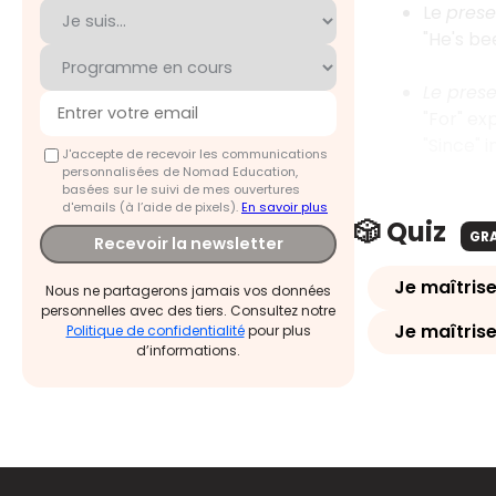
Le
prese
"He's be
Le pres
"For" ex
"Since" 
J'accepte de recevoir les communications
personnalisées de Nomad Education,
basées sur le suivi de mes ouvertures
d'emails (à l’aide de pixels).
En savoir plus
🎲 Quiz
GR
Recevoir la newsletter
Je maîtrise
Nous ne partagerons jamais vos données
personnelles avec des tiers. Consultez notre
Je maîtrise
Politique de confidentialité
pour plus
d’informations.