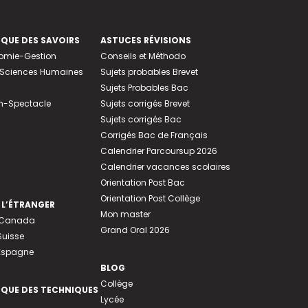
EQUE DES SAVOIRS
ASTUCES RÉVISIONS
nomie-Gestion
Conseils et Méthodo
e-Sciences Humaines
Sujets probables Brevet
Sujets Probables Bac
n-Spectacle
Sujets corrigés Brevet
Sujets corrigés Bac
Corrigés Bac de Français
Calendrier Parcoursup 2026
Calendrier vacances scolaires
Orientation Post Bac
Orientation Post Collège
 L’ÉTRANGER
Mon master
u Canada
Grand Oral 2026
Suisse
 Espagne
BLOG
Collège
EQUE DES TECHNIQUES
Lycée