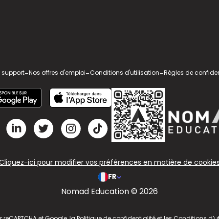
 support
-
Nos offres d'emploi
-
Conditions d'utilisation
-
Règles de confiden
Cliquez-ici pour modifier vos préférences en matière de cookie
FR
Nomad Education © 2026
ar reCAPTCHA et Google, la
Politique de confidentialité
et les
Conditions d’ut