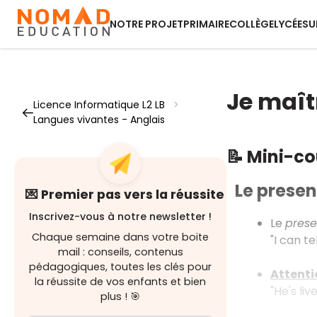
NOTRE PROJET
PRIMAIRE
COLLÈGE
LYCÉE
SU
Je maîtr
Licence Informatique L2 LB
>
Langues vivantes - Anglais
📝 Mini-c
Le presen
💌 Premier pas vers la réussite
Inscrivez-vous à notre newsletter !
Le
prese
Chaque semaine dans votre boite
"I can te
mail : conseils, contenus
pédagogiques, toutes les clés pour
Attenti
la réussite de vos enfants et bien
"He's liv
plus ! 🎯