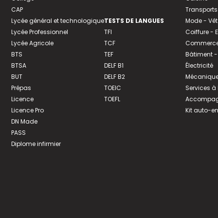
CAP
Transports
Lycée général et technologique
TESTS DE LANGUES
Mode - Vê
Lycée Professionnel
TFI
Coiffure -
Lycée Agricole
TCF
Commerce 
BTS
TEF
Bâtiment -
BTSA
DELF B1
Électricité
BUT
DELF B2
Mécanique
Prépas
TOEIC
Services à
Licence
TOEFL
Accompagn
Licence Pro
Kit auto-e
DN Made
PASS
Diplome infirmier