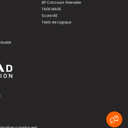
IEP Concours Grenoble
TAGE MAGE
Score IAE
Tests de Logique
tialité
s
ilisation
s’appliquent.