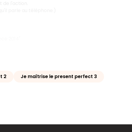
 de l'action.
qu'il parle au téléphone.)
nce 2014".
t 2
Je maîtrise le present perfect 3