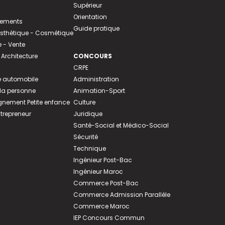
Supérieur
Orientation
tements
Guide pratique
 Esthétique - Cosmétique
- Vente
 Architecture
CONCOURS
CRPE
 automobile
Administration
 la personne
Animation-Sport
ement Petite enfance
Culture
ntrepreneur
Juridique
Santé-Social et Médico-Social
Sécurité
Technique
Ingénieur Post-Bac
Ingénieur Maroc
Commerce Post-Bac
Commerce Admission Parallèle
Commerce Maroc
IEP Concours Commun