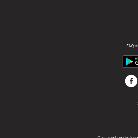
FAQ et
v2.311.4 US
Ce site est protégé p