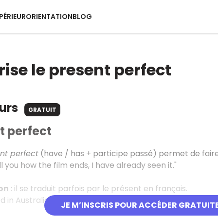
PÉRIEUR
ORIENTATION
BLOG
ise le present perfect
ours
GRATUIT
t perfect
nt perfect
(have / has + participe passé) permet de faire 
ll you how the film ends, I have already seen it."
on
: il se traduit parfois par le présent en français.
ed in Australia for over 11 years". (Cela fait plus de 11 ans qu'i
JE M’INSCRIS POUR ACCÉDER GRATUIT