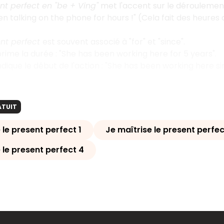
nt perfect en "be + Ving"
met l'accent sur le déroulement
en talking on the phone for hours !" (Cela fait des heures 
ent perfect
est souvent associé à "for" et "since".
prime la durée : "She has been working here for 5 years".
indique le début de l'action : "She has been working here si
ATUIT
 le present perfect 1
Je maîtrise le present perfec
 le present perfect 4