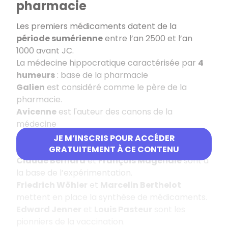
pharmacie
Les premiers médicaments datent de la
période sumérienne
entre l’an 2500 et l’an
1000 avant JC.
La médecine hippocratique caractérisée par
4
humeurs
: base de la pharmacie
Galien
est considéré comme le père de la
pharmacie.
Avicenne
est l'auteur des canons de la
médecine
Antoine-Laurent Lavoisier
est à la base de la
JE M’INSCRIS POUR ACCÉDER
chimie moderne.
GRATUITEMENT À CE CONTENU
Claude Bernard
et
François Magendie
sont à
la base de l’expérimentation.
Friedrich Wöhler
et
Marcelin Berthelot
mettent en place la synthèse de médicaments.
Edward Jenner
et
Louis Pasteur
sont les
pionniers de la vaccination.