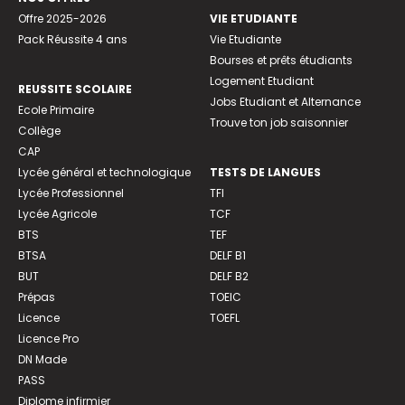
Offre 2025-2026
VIE ETUDIANTE
Pack Réussite 4 ans
Vie Etudiante
Bourses et prêts étudiants
Logement Etudiant
REUSSITE SCOLAIRE
Jobs Etudiant et Alternance
Ecole Primaire
Trouve ton job saisonnier
Collège
CAP
Lycée général et technologique
TESTS DE LANGUES
Lycée Professionnel
TFI
Lycée Agricole
TCF
BTS
TEF
BTSA
DELF B1
BUT
DELF B2
Prépas
TOEIC
Licence
TOEFL
Licence Pro
DN Made
PASS
Diplome infirmier