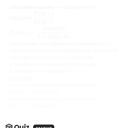
Odds des malades
= odds pré-test=
P
(
M
+
)
P
(
M
−
)
Odds(M)=
P
(
M
+
)
=
O
d
d
s
(
M
)
1
+
O
d
d
s
(
M
)
Ces formules sont également valables pour l’
odds post-test et la probabilité post-test (VPP).
Une odds est une cote, ce n’est ni une
proportion, ni une probabilité (elle peut
éventuellement dépasser 1).
Propriété
:
Après un test positif,
Odds post-test
=
(
R
V
+
)
×
O
d
d
s
(
M
)
Après un test négatif, Odds post-test=
(
R
V
−
)
×
O
d
d
s
(
M
)
🎲 Quiz