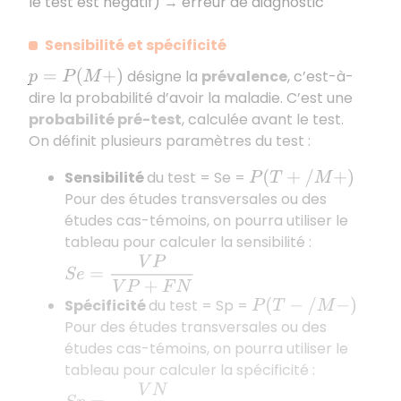
le test est négatif) → erreur de diagnostic
Sensibilité et spécificité
désigne la
prévalence
, c’est-à-
p
=
P
(
M
+
)
dire la probabilité d’avoir la maladie. C’est une
probabilité pré-test
, calculée avant le test.
On définit plusieurs paramètres du test :
Sensibilité
du test = Se =
P
(
T
+
/
M
+
)
Pour des études transversales ou des
études cas-témoins, on pourra utiliser le
tableau pour calculer la sensibilité :
S
e
=
V
P
V
P
+
F
N
Spécificité
du test = Sp =
P
(
T
−
/
M
−
)
Pour des études transversales ou des
études cas-témoins, on pourra utiliser le
tableau pour calculer la spécificité :
S
p
=
V
N
F
P
+
V
N