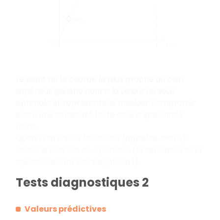
Le point de la courbe le plus proche du coin
supérieur gauche donne la valeur du seuil
optimale et représente le meilleur compromis
entre une sensibilité forte et une spécificité
forte.
Quand l’aire sous la courbe (appelée AROC)
vaut 1, le test est dit « parfait » (la sensibilité et la
spécificité sont alors égales à 1).
Tests diagnostiques 2
Valeurs prédictives