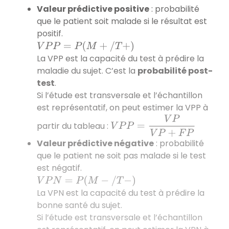
Valeur prédictive positive
: probabilité
que le patient soit malade si le résultat est
positif.
V
P
P
=
P
(
M
+
/
T
+
)
La VPP est la capacité du test à prédire la
maladie du sujet. C’est la
probabilité post-
test
.
Si l’étude est transversale et l’échantillon
est représentatif, on peut estimer la VPP à
V
P
P
=
V
P
V
P
+
F
P
partir du tableau :
Valeur prédictive négative
: probabilité
que le patient ne soit pas malade si le test
est négatif.
V
P
N
=
P
(
M
−
/
T
−
)
La VPN est la capacité du test à prédire la
bonne santé du sujet.
Si l’étude est transversale et l’échantillon