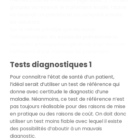
groupes va recevoir le traitement étudié, l’autre
va recevoir un placébo et on compare ensuite
les résultats.
Sur le même principe que les essais
thérapeutiques, les
essais de prévention
se
déroulent en population générale pour montrer
l’efficacité d’une méthode de prévention.
Tests diagnostiques 1
Pour connaître l’état de santé d’un patient,
l’idéal serait d’utiliser un test de référence qui
donne avec certitude le diagnostic d’une
maladie. Néanmoins, ce test de référence n’est
pas toujours réalisable pour des raisons de mise
en pratique ou des raisons de coût. On doit donc
utiliser un test moins fiable avec lequel il existe
des possibilités d’aboutir à un mauvais
diagnostic.