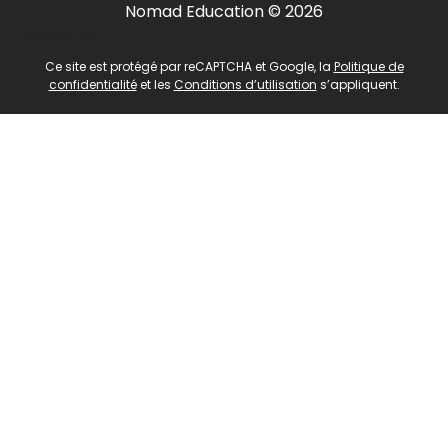
Nomad Education © 2026
v2.311.4 US
Ce site est protégé par reCAPTCHA et Google, la
Politique de
confidentialité
et les
Conditions d’utilisation
s’appliquent.