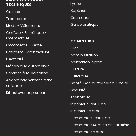
Lycée
TECHNIQUES
Supérieur
Cuisine
Orientation
Transports
Guide pratique
Mode - Vêtements
Coiffure - Esthétique -
Cosmétique
CONCOURS
Commerce - Vente
CRPE
Bâtiment - Architecture
Administration
Électricité
Animation-Sport
Mécanique automobile
Culture
Services à la personne
Juridique
Accompagnement Petite
Santé-Social et Médico-Social
enfance
Sécurité
Kit auto-entrepreneur
Technique
Ingénieur Post-Bac
Ingénieur Maroc
Commerce Post-Bac
Commerce Admission Parallèle
Commerce Maroc