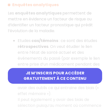
Enquêtes analytiques
Les
enquêtes analytiques
permettent de
mettre en évidence un facteur de risque ou
d’identifier un facteur pronostique qui prédit
l’évolution de la maladie.
Etudes
cas/témoins
: ce sont des études
rétrospectives
. On veut étudier le lien
entre l’état de santé actuel et des
événements du passé (par exemple le lien
entre prise d’un médicament pendant des
années et apparition d’une maladie).
JE M’INSCRIS POUR ACCÉDER
Ce type d’enquêtes permet d’obtenir une
GRATUITEMENT À CE CONTENU
réponse rapide mais les patients peuvent
avoir des oublis ce qui entraine des biais («
effet mémoire »).
Il peut également y avoir des biais de
sélection puisqu’au moment où commence