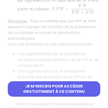
est représentatif, on peut estimer la VPN à
V
P
N
=
V
N
F
N
+
V
N
partir du tableau :
Remarque
: Pour un même test, les VPP et VPN
peuvent changer en fonction de la prévalence
de la maladie, on parle de paramètres
extrinsèques
.
Pour une sensibilité et une spécificité donnée :
Une augmentation de la prévalence
entraîne une augmentation de la VPP et du
nombre de FN.
Une augmentation de la prévalence
entraîne une diminution de la VPN et du
nombre de FP.
JE M’INSCRIS POUR ACCÉDER
GRATUITEMENT À CE CONTENU
Ratios de vraisemblance
Ratio (ou rapport) de vraisemblance