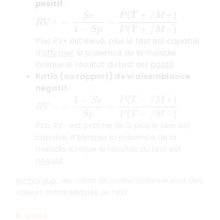
positif
:
R
V
+
=
S
e
1
−
S
p
=
P
(
T
+
/
M
+
)
P
(
T
+
/
M
−
)
Plus RV+ est élevé, plus le test est capable
d’
affirmer
la présence de la maladie
lorsque le résultat du test est
positif
.
Ratio (ou rapport) de vraisemblance
négatif
:
R
V
−
=
1
−
S
e
S
p
=
P
(
T
−
/
M
+
)
P
(
T
−
/
M
−
)
Plus RV- est proche de 0, plus le test est
capable d’
éliminer
la présence de la
maladie lorsque le résultat du test est
négatif
.
Remarque
: les ratios de vraisemblance sont des
valeurs
intrinsèques
au test.
Odds